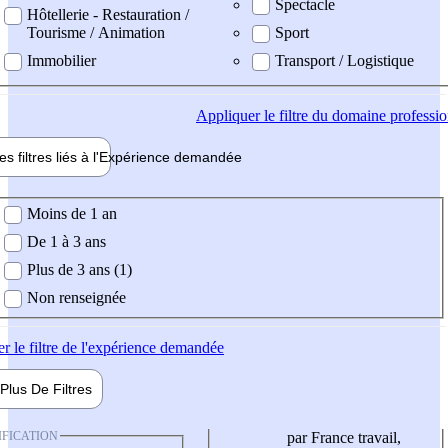
Spectacle
Hôtellerie - Restauration /
Tourisme / Animation
Sport
Immobilier
Transport / Logistique
Appliquer
le filtre du domaine professi
es filtres liés à l'
Expérience
demandée
ience demandée
Moins de 1 an
De 1 à 3 ans
Plus de 3 ans (1)
Non renseignée
er
le filtre de l'expérience demandée
Plus De
Filtres
IFICATION
par France travail,