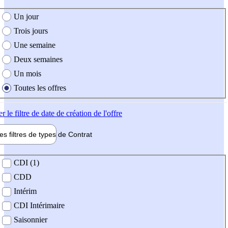
e création de l'offre
Un jour
Trois jours
Une semaine
Deux semaines
Un mois
Toutes les offres
er
le filtre de date de création de l'offre
les filtres de types de
Contrat
de contrat
CDI (1)
CDD
Intérim
CDI Intérimaire
Saisonnier