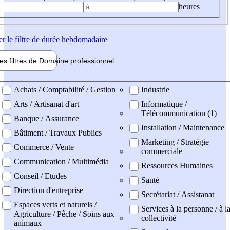
heures
er
le filtre de durée hebdomadaire
les filtres de
Domaine pro
fessionnel
ne professionel
Achats / Comptabilité / Gestion
Industrie
Arts / Artisanat d'art
Informatique /
Télécommunication (1)
Banque / Assurance
Installation / Maintenance
Bâtiment / Travaux Publics
Marketing / Stratégie
Commerce / Vente
commerciale
Communication / Multimédia
Ressources Humaines
Conseil / Etudes
Santé
Direction d'entreprise
Secrétariat / Assistanat
Espaces verts et naturels /
Services à la personne / à l
Agriculture / Pêche / Soins aux
collectivité
animaux