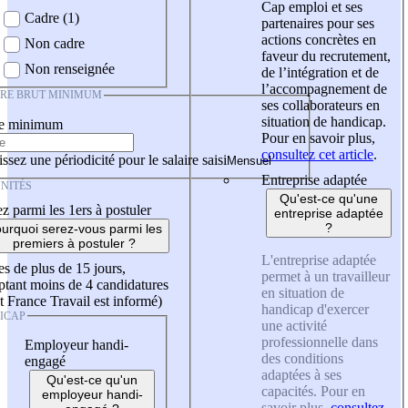
Cap emploi et ses
Cadre (1)
partenaires pour ses
actions concrètes en
Non cadre
faveur du recrutement,
Non renseignée
de l’intégration et de
l’accompagnement de
IRE BRUT MINIMUM
ses collaborateurs en
situation de handicap.
re minimum
Pour en savoir plus,
consultez cet article
.
ssez une périodicité pour le salaire saisi
Entreprise adaptée
NITÉS
Qu'est-ce qu'une
z parmi les 1ers à postuler
entreprise adaptée
?
urquoi serez-vous parmi les
premiers à postuler ?
L'entreprise adaptée
es de plus de 15 jours,
permet à un travailleur
tant moins de 4 candidatures
en situation de
t France Travail est informé)
handicap d'exercer
ICAP
une activité
professionnelle dans
Employeur handi-
des conditions
engagé
adaptées à ses
Qu'est-ce qu'un
capacités. Pour en
employeur handi-
savoir plus,
consultez