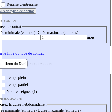
Reprise d'entreprise
plus
de types de contrat
 DE CONTRAT
ée de contrat
ée minimale (en mois)
Durée maximale (en mois)
mois
er
le filtre du type de contrat
les filtres de
Durée hebdo
madaire
 hebdomadaire
Temps plein
Temps partiel
Non renseignée (1)
 HEBDOMADAIRE
cisez la durée hebdomadaire :
ée minimale (en heure)
Durée maximale (en heure)