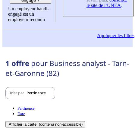
engagé ?
le site de l’UNEA
.
Un employeur handi-
engagé est un
employeur reconnu
Appliquer
les filtres
1 offre
pour Business analyst - Tarn-
et-Garonne (82)
Trier par
Pertinence
Pertinence
Date
Afficher la carte
(contenu non-accessible)