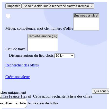
Imprimer
Besoin d'aide sur la recherche d'offres d'emploi ?
Métier, compétence, mot-clé, numéro d'offre
Lieu de travail
Distance autour du lieu choisi
Rechercher
des offres
Créer une alerte
Qui sont n
icher uniquement
 offres France Travail
Cette action recharge la liste des offres
les filtres de
Date de création
de l'offre