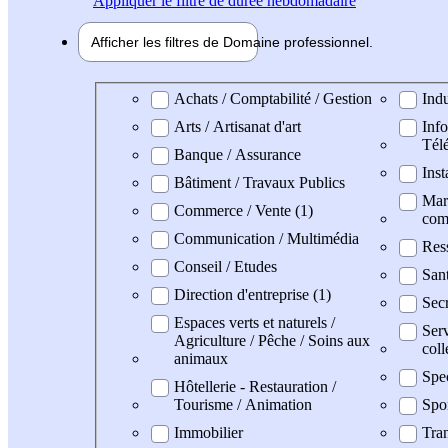
Appliquer
le filtre de durée hebdomadaire
Afficher les filtres de
Domaine pro
fessionnel
Domaine professionel
Achats / Comptabilité / Gestion
Indu
Arts / Artisanat d'art
Info
Tél
Banque / Assurance
Inst
Bâtiment / Travaux Publics
Mark
Commerce / Vente (1)
com
Communication / Multimédia
Res
Conseil / Etudes
San
Direction d'entreprise (1)
Secr
Espaces verts et naturels /
Serv
Agriculture / Pêche / Soins aux
coll
animaux
Spe
Hôtellerie - Restauration /
Tourisme / Animation
Spo
Immobilier
Tran