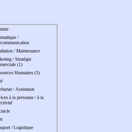
strie
rmatique /
écommunication
allation / Maintenance
eting / Stratégie
merciale (1)
sources Humaines (5)
té
étariat / Assistanat
ices à la personne / à la
ectivité
ctacle
rt
sport / Logistique