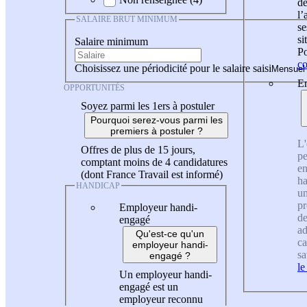
de
l
SALAIRE BRUT MINIMUM
se
si
Salaire minimum
Po
co
Choisissez une périodicité pour le salaire saisi
En
OPPORTUNITÉS
Soyez parmi les 1ers à postuler
Pourquoi serez-vous parmi les
premiers à postuler ?
L'
Offres de plus de 15 jours,
pe
comptant moins de 4 candidatures
en
(dont France Travail est informé)
ha
HANDICAP
un
pr
Employeur handi-
de
engagé
ad
Qu'est-ce qu'un
ca
employeur handi-
sa
engagé ?
le
Un employeur handi-
engagé est un
employeur reconnu