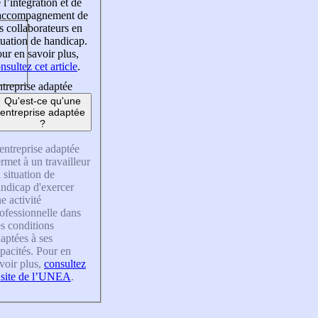
 l’intégration et de
’accompagnement de
s collaborateurs en
tuation de handicap.
ur en savoir plus,
nsultez cet article
.
treprise adaptée
Qu'est-ce qu'une
entreprise adaptée
?
entreprise adaptée
rmet à un travailleur
 situation de
ndicap d'exercer
e activité
ofessionnelle dans
s conditions
aptées à ses
pacités. Pour en
voir plus,
consultez
 site de l’UNEA
.