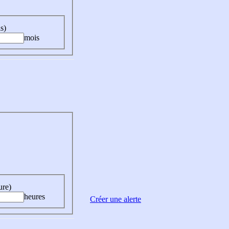
s)
mois
ure)
heures
Créer une alerte