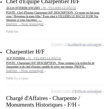
Chef d'Equipe Charpentier H/F
ALLIA INTERIM ANGERS -
91 - VILLIERS-LE-BÂCLE
POSTE : Chef d'Equipe Charpentier H/F DESCRIPTION : Ce poste est fait pour
vous ! Rejoignez la team Allia ! Poste situé à VILLIERS LE BACLE 91190 Vos
missions si vous l'acceptez : -...
Intérim - Non renseigné
Publié hier
Ajouter cette offre à ma sélection
Intérim
Non renseigné
Charpentier H/F
ACP INTERIM -
91 - VILLIERS-LE-BÂCLE
POSTE : Charpentier H/F DESCRIPTION : Nous sommes à la recherche de
charpentier et de chef d'équipe capable de gérer une équipe. PROFIL :
Intérim - Non renseigné
Publié il y a 2 jours
Ajouter cette offre à ma sélection
CDI
Non renseigné
Chargé d'Affaires - Charpente /
Monuments Historiques - F/H -