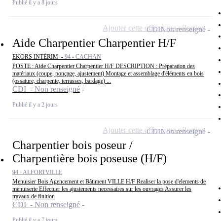
Publié il y a 8 jours
Ajouter cette offre à ma sélection
CDI
Non renseigné
Aide Charpentier Charpentier H/F
EKORS INTÉRIM -
94 - CACHAN
POSTE : Aide Charpentier Charpentier H/F DESCRIPTION : Préparation des
matériaux (coupe, ponçage, ajustement) Montage et assemblage d'éléments en bois
(ossature, charpente, terrasses, bardage) ...
CDI - Non renseigné
Publié il y a 2 jours
Ajouter cette offre à ma sélection
CDI
Non renseigné
Charpentier bois poseur /
Charpentière bois poseuse (H/F)
94 - ALFORTVILLE
Menuisier Bois Agencement et Bâtiment VILLE H/F Realiser la pose d'elements de
menuiserie Effectuer les ajustements necessaires sur les ouvrages Assurer les
travaux de finition
CDI - Non renseigné
Publié il y a 7 jours