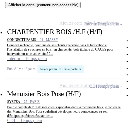
Afficher la carte
(contenu non-accessible)
Ajouter cette offre à ma sélection
Intérim
Temps plein
CHARPENTIER BOIS /H.F (H/F)
CONNECTT PARIS -
91 - MASSY
Connectt recherche, pour l'un de ses clients spécialisé dans la fabrication et
l'installation de structures en bois, un charpentier bois titulaire du CACES pour
intervenir sur un chantier situé à...
Intérim - Temps plein
Publié il y a 18 jours
Soyez parmi les 1ers à postuler
Ajouter cette offre à ma sélection
CDI
Temps plein
Menuisier Bois Pose (H/F)
SYSTEA -
75 - PARIS
Pour le compte de l'un de mes clients spécialisé dans la menuiserie bois, je recherche
des Menuisiers Bois Pose souhaitant développer leurs compétences au sein
d'équipes expérimentées sur des...
CDI - Temps plein