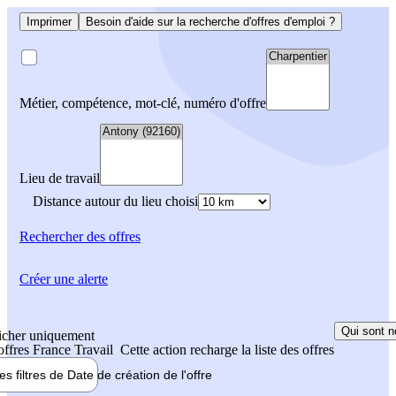
Imprimer
Besoin d'aide sur la recherche d'offres d'emploi ?
Métier, compétence, mot-clé, numéro d'offre
Lieu de travail
Distance autour du lieu choisi
Rechercher
des offres
Créer une alerte
Qui sont n
icher uniquement
 offres France Travail
Cette action recharge la liste des offres
les filtres de
Date de création
de l'offre