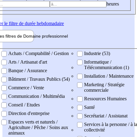
heures
er
le filtre de durée hebdomadaire
les filtres de
Domaine pro
fessionnel
ne professionel
Achats / Comptabilité / Gestion
Industrie (53)
Arts / Artisanat d'art
Informatique /
Télécommunication (1)
Banque / Assurance
Installation / Maintenance
Bâtiment / Travaux Publics (54)
Marketing / Stratégie
Commerce / Vente
commerciale
Communication / Multimédia
Ressources Humaines
Conseil / Etudes
Santé
Direction d'entreprise
Secrétariat / Assistanat
Espaces verts et naturels /
Services à la personne / à l
Agriculture / Pêche / Soins aux
collectivité
animaux