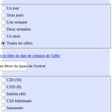
e création de l'offre
Un jour
Trois jours
Une semaine
Deux semaines
Un mois
Toutes les offres
er
le filtre de date de création de l'offre
les filtres de types de
Contrat
de contrat
CDI (59)
CDD (8)
Intérim (40)
CDI Intérimaire
Saisonnier