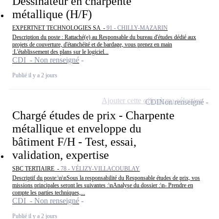
Dessinateur en charpente
métallique (H/F)
EXPERTNET TECHNOLOGIES SA -
91 - CHILLY-MAZARIN
Description du poste : Rattaché(e) au Responsable du bureau d'études dédié aux
projets de couverture, d'étanchéité et de bardage, vous prenez en main
:L'établissement des plans sur le logiciel...
CDI - Non renseigné
Publié il y a 2 jours
Ajouter cette offre à ma sélection
CDI
Non renseigné
Chargé études de prix - Charpente
métallique et enveloppe du
bâtiment F/H - Test, essai,
validation, expertise
SBC TERTIAIRE -
78 - VÉLIZY-VILLACOUBLAY
Descriptif du poste:\n\nSous la responsabilité du Responsable études de prix, vos
missions principales seront les suivantes :\nAnalyse du dossier :\n- Prendre en
compte les parties techniques,...
CDI - Non renseigné
Publié il y a 2 jours