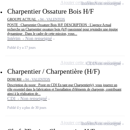
Ajouter cette offre à ma sélection
Intérim
Non renseigné
Charpentier Ossature Bois H/F
GROUPE ACTUAL -
94 - VALENTON
POSTE : Charpentier Ossature Bois H/F DESCRIPTION : L'agence Actual
recherche un Charpentier ossature bois (h/f) passionné pour rejoindre une équipe
dynamique . Dans le cadre de cette mission, vous...
Intérim - Non renseigné
Publié il y a 17 jours
Ajouter cette offre à ma sélection
CDI
Non renseigné
Charpentier / Charpentière (H/F)
DOM RH -
94 - VALENTON
Description du poste : Poste en CDI En tant que Charpentier(e), vous jouerez un
rôle essentiel dans la fabrication et l'installation d'éléments de charpente, contribuant
ainsi à la réalisation de...
CDI - Non renseigné
Publié il y a plus de 30 jours
Ajouter cette offre à ma sélection
Intérim
Non renseigné