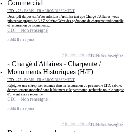
Commercial
LTD -
75 - PARIS 1ER ARRONDISSEMENT
Descriptif du poste:\n\nVos missions\n\n\n\nEn tant que Chargé d'Affaires, vous
pilotez vos projets de A à Z :\n\n\n\nGérer des opérations de charpente traditionnelle
et restauration de monuments...
CDI - Non renseigné
Publié il y a 3 jours
Ajouter cette offre à ma sélection
CDI
Non renseigné
- Chargé d'Affaires - Charpente /
Monuments Historiques (H/F)
LTD -
75 - PARIS 1ER ARRONDISSEMENT
Rejoignez une entreprise reconnue dans la restauration du patrimoine LTD, cabinet
de recrutement spécialisé dans le bâtiment et le patrimoine, recherche pour le compte
d'une entreprise reconnue...
CDI - Non renseigné
Publié il y a 9 jours
Ajouter cette offre à ma sélection
CDI
Non renseigné