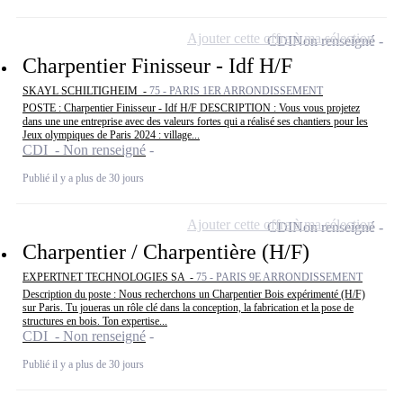
Ajouter cette offre à ma sélection
CDI
Non renseigné
Charpentier Finisseur - Idf H/F
SKAYL SCHILTIGHEIM -
75 - PARIS 1ER ARRONDISSEMENT
POSTE : Charpentier Finisseur - Idf H/F DESCRIPTION : Vous vous projetez
dans une une entreprise avec des valeurs fortes qui a réalisé ses chantiers pour les
Jeux olympiques de Paris 2024 : village...
CDI - Non renseigné
Publié il y a plus de 30 jours
Ajouter cette offre à ma sélection
CDI
Non renseigné
Charpentier / Charpentière (H/F)
EXPERTNET TECHNOLOGIES SA -
75 - PARIS 9E ARRONDISSEMENT
Description du poste : Nous recherchons un Charpentier Bois expérimenté (H/F)
sur Paris. Tu joueras un rôle clé dans la conception, la fabrication et la pose de
structures en bois. Ton expertise...
CDI - Non renseigné
Publié il y a plus de 30 jours