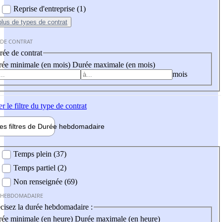
Reprise d'entreprise (1)
plus
de types de contrat
 DE CONTRAT
ée de contrat
ée minimale (en mois)
Durée maximale (en mois)
mois
er
le filtre du type de contrat
les filtres de
Durée hebdo
madaire
 hebdomadaire
Temps plein (37)
Temps partiel (2)
Non renseignée (69)
 HEBDOMADAIRE
cisez la durée hebdomadaire :
ée minimale (en heure)
Durée maximale (en heure)