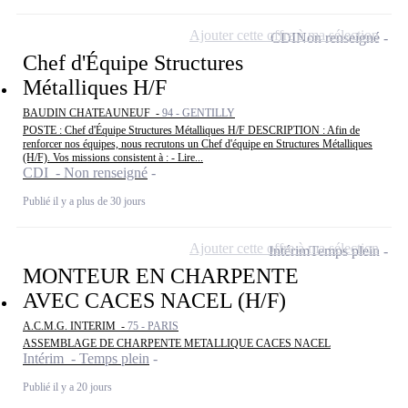
Ajouter cette offre à ma sélection
CDI
Non renseigné
Chef d'Équipe Structures
Métalliques H/F
BAUDIN CHATEAUNEUF -
94 - GENTILLY
POSTE : Chef d'Équipe Structures Métalliques H/F DESCRIPTION : Afin de
renforcer nos équipes, nous recrutons un Chef d'équipe en Structures Métalliques
(H/F). Vos missions consistent à : - Lire...
CDI - Non renseigné
Publié il y a plus de 30 jours
Ajouter cette offre à ma sélection
Intérim
Temps plein
MONTEUR EN CHARPENTE
AVEC CACES NACEL (H/F)
A.C.M.G. INTERIM -
75 - PARIS
ASSEMBLAGE DE CHARPENTE METALLIQUE CACES NACEL
Intérim - Temps plein
Publié il y a 20 jours