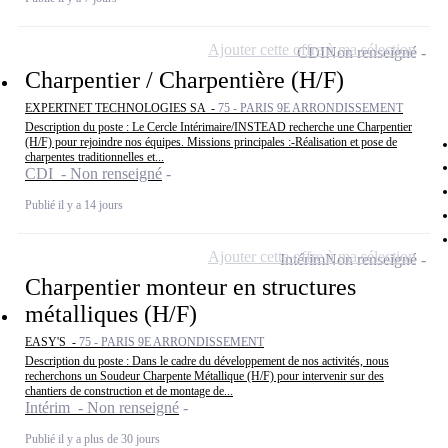
Ajouter cette offre à ma sélection
CDI
Non renseigné
Charpentier / Charpentière (H/F)
EXPERTNET TECHNOLOGIES SA -
75 - PARIS 9E ARRONDISSEMENT
Description du poste : Le Cercle Intérimaire/INSTEAD recherche une Charpentier
(H/F) pour rejoindre nos équipes. Missions principales :-Réalisation et pose de
charpentes traditionnelles et...
CDI - Non renseigné
Publié il y a 14 jours
Ajouter cette offre à ma sélection
Intérim
Non renseigné
Charpentier monteur en structures
métalliques (H/F)
EASY'S -
75 - PARIS 9E ARRONDISSEMENT
Description du poste : Dans le cadre du développement de nos activités, nous
recherchons un Soudeur Charpente Métallique (H/F) pour intervenir sur des
chantiers de construction et de montage de...
Intérim - Non renseigné
Publié il y a plus de 30 jours