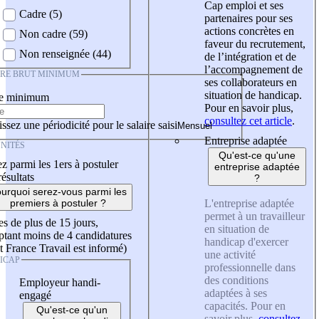
Cap emploi et ses
Cadre (5)
partenaires pour ses
actions concrètes en
Non cadre (59)
faveur du recrutement,
Non renseignée (44)
de l’intégration et de
l’accompagnement de
IRE BRUT MINIMUM
ses collaborateurs en
situation de handicap.
re minimum
Pour en savoir plus,
consultez cet article
.
ssez une périodicité pour le salaire saisi
Entreprise adaptée
NITÉS
Qu'est-ce qu'une
z parmi les 1ers à postuler
entreprise adaptée
résultats
?
urquoi serez-vous parmi les
L'entreprise adaptée
premiers à postuler ?
permet à un travailleur
es de plus de 15 jours,
en situation de
tant moins de 4 candidatures
handicap d'exercer
t France Travail est informé)
une activité
ICAP
professionnelle dans
des conditions
Employeur handi-
adaptées à ses
engagé
capacités. Pour en
Qu'est-ce qu'un
savoir plus,
consultez