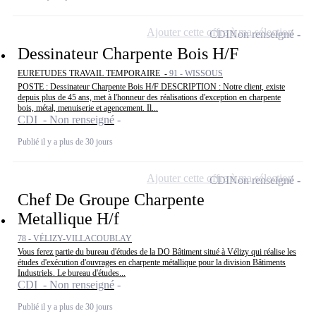
Ajouter cette offre à ma sélection
CDI
Non renseigné
Dessinateur Charpente Bois H/F
EURETUDES TRAVAIL TEMPORAIRE -
91 - WISSOUS
POSTE : Dessinateur Charpente Bois H/F DESCRIPTION : Notre client, existe
depuis plus de 45 ans, met à l'honneur des réalisations d'exception en charpente
bois, métal, menuiserie et agencement. Il...
CDI - Non renseigné
Publié il y a plus de 30 jours
Ajouter cette offre à ma sélection
CDI
Non renseigné
Chef De Groupe Charpente
Metallique H/f
78 - VÉLIZY-VILLACOUBLAY
Vous ferez partie du bureau d'études de la DO Bâtiment situé à Vélizy qui réalise les
études d'exécution d'ouvrages en charpente métallique pour la division Bâtiments
Industriels. Le bureau d'études...
CDI - Non renseigné
Publié il y a plus de 30 jours