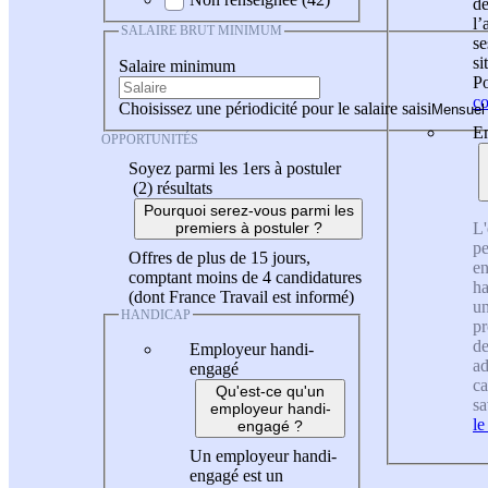
de
l
SALAIRE BRUT MINIMUM
se
si
Salaire minimum
Po
co
Choisissez une périodicité pour le salaire saisi
En
OPPORTUNITÉS
Soyez parmi les 1ers à postuler
(2)
résultats
Pourquoi serez-vous parmi les
L'
premiers à postuler ?
pe
Offres de plus de 15 jours,
en
comptant moins de 4 candidatures
ha
(dont France Travail est informé)
un
HANDICAP
pr
de
Employeur handi-
ad
engagé
ca
Qu'est-ce qu'un
sa
employeur handi-
le
engagé ?
Un employeur handi-
engagé est un