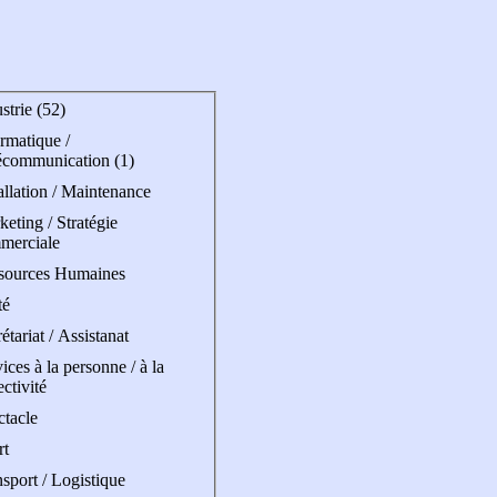
strie (52)
rmatique /
écommunication (1)
allation / Maintenance
eting / Stratégie
merciale
sources Humaines
té
étariat / Assistanat
ices à la personne / à la
ectivité
ctacle
rt
sport / Logistique