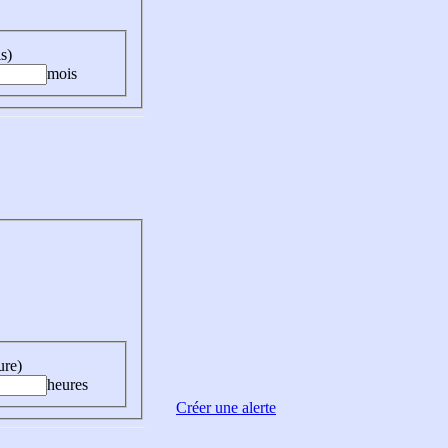
s)
mois
ure)
heures
Créer une alerte