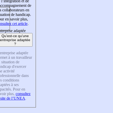
 l’intégration et de
’accompagnement de
s collaborateurs en
tuation de handicap.
ur en savoir plus,
nsultez cet article
.
treprise adaptée
Qu'est-ce qu'une
entreprise adaptée
?
entreprise adaptée
rmet à un travailleur
 situation de
ndicap d'exercer
e activité
ofessionnelle dans
s conditions
aptées à ses
pacités. Pour en
voir plus,
consultez
 site de l’UNEA
.