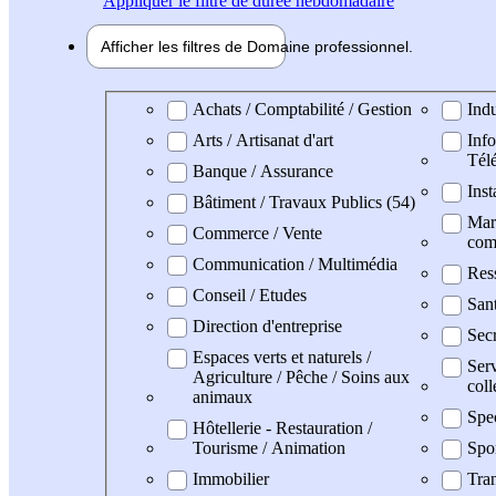
Appliquer
le filtre de durée hebdomadaire
Afficher les filtres de
Domaine pro
fessionnel
Domaine professionel
Achats / Comptabilité / Gestion
Indu
Arts / Artisanat d'art
Info
Tél
Banque / Assurance
Inst
Bâtiment / Travaux Publics (54)
Mark
Commerce / Vente
com
Communication / Multimédia
Res
Conseil / Etudes
San
Direction d'entreprise
Secr
Espaces verts et naturels /
Serv
Agriculture / Pêche / Soins aux
coll
animaux
Spe
Hôtellerie - Restauration /
Tourisme / Animation
Spo
Immobilier
Tran