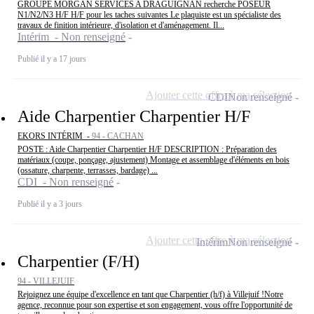
GROUPE MORGAN SERVICES A DRAGUIGNAN recherche POSEUR
N1/N2/N3 H/F H/F pour les taches suivantes Le plaquiste est un spécialiste des
travaux de finition intérieure, d'isolation et d'aménagement. Il...
Intérim - Non renseigné
Publié il y a 17 jours
Ajouter cette offre à ma sélection
CDI
Non renseigné
Aide Charpentier Charpentier H/F
EKORS INTÉRIM -
94 - CACHAN
POSTE : Aide Charpentier Charpentier H/F DESCRIPTION : Préparation des
matériaux (coupe, ponçage, ajustement) Montage et assemblage d'éléments en bois
(ossature, charpente, terrasses, bardage) ...
CDI - Non renseigné
Publié il y a 3 jours
Ajouter cette offre à ma sélection
Intérim
Non renseigné
Charpentier (F/H)
94 - VILLEJUIF
Rejoignez une équipe d'excellence en tant que Charpentier (h/f) à Villejuif !Notre
agence, reconnue pour son expertise et son engagement, vous offre l'opportunité de