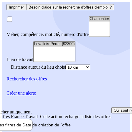
Imprimer
Besoin d'aide sur la recherche d'offres d'emploi ?
Métier, compétence, mot-clé, numéro d'offre
Lieu de travail
Distance autour du lieu choisi
Rechercher
des offres
Créer une alerte
Qui sont n
icher uniquement
 offres France Travail
Cette action recharge la liste des offres
les filtres de
Date de création
de l'offre