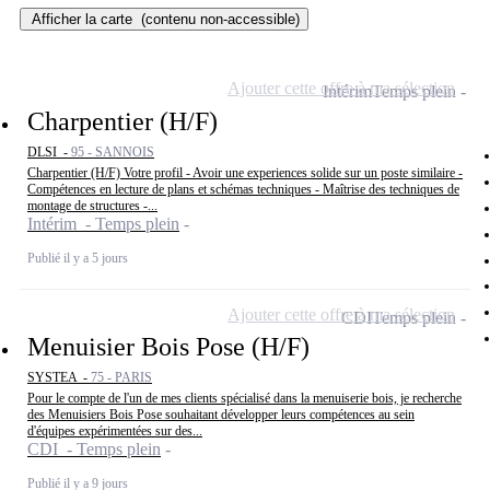
Afficher la carte
(contenu non-accessible)
Ajouter cette offre à ma sélection
Intérim
Temps plein
Charpentier (H/F)
DLSI -
95 - SANNOIS
Charpentier (H/F) Votre profil - Avoir une experiences solide sur un poste similaire -
Compétences en lecture de plans et schémas techniques - Maîtrise des techniques de
montage de structures -...
Intérim - Temps plein
Publié il y a 5 jours
Ajouter cette offre à ma sélection
CDI
Temps plein
Menuisier Bois Pose (H/F)
SYSTEA -
75 - PARIS
Pour le compte de l'un de mes clients spécialisé dans la menuiserie bois, je recherche
des Menuisiers Bois Pose souhaitant développer leurs compétences au sein
d'équipes expérimentées sur des...
CDI - Temps plein
Publié il y a 9 jours