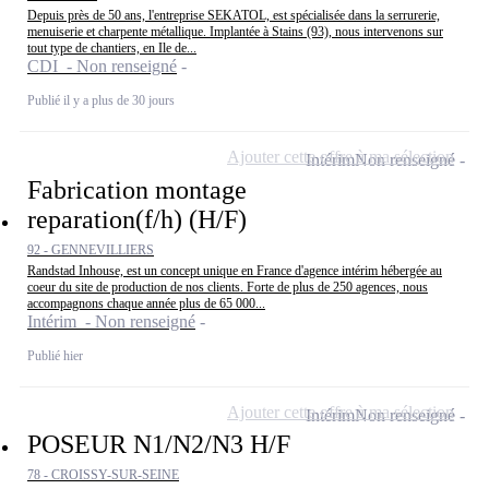
Depuis près de 50 ans, l'entreprise SEKATOL, est spécialisée dans la serrurerie,
menuiserie et charpente métallique. Implantée à Stains (93), nous intervenons sur
tout type de chantiers, en Ile de...
CDI - Non renseigné
Publié il y a plus de 30 jours
Ajouter cette offre à ma sélection
Intérim
Non renseigné
Fabrication montage
reparation(f/h) (H/F)
92 - GENNEVILLIERS
Randstad Inhouse, est un concept unique en France d'agence intérim hébergée au
coeur du site de production de nos clients. Forte de plus de 250 agences, nous
accompagnons chaque année plus de 65 000...
Intérim - Non renseigné
Publié hier
Ajouter cette offre à ma sélection
Intérim
Non renseigné
POSEUR N1/N2/N3 H/F
78 - CROISSY-SUR-SEINE