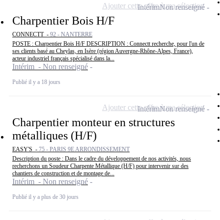
Ajouter cette offre à ma sélection
Intérim
Non renseigné
Charpentier Bois H/F
CONNECTT -
92 - NANTERRE
POSTE : Charpentier Bois H/F DESCRIPTION : Connectt recherche, pour l'un de
ses clients basé au Cheylas, en Isère (région Auvergne-Rhône-Alpes, France),
acteur industriel français spécialisé dans la...
Intérim - Non renseigné
Publié il y a 18 jours
Ajouter cette offre à ma sélection
Intérim
Non renseigné
Charpentier monteur en structures
métalliques (H/F)
EASY'S -
75 - PARIS 9E ARRONDISSEMENT
Description du poste : Dans le cadre du développement de nos activités, nous
recherchons un Soudeur Charpente Métallique (H/F) pour intervenir sur des
chantiers de construction et de montage de...
Intérim - Non renseigné
Publié il y a plus de 30 jours