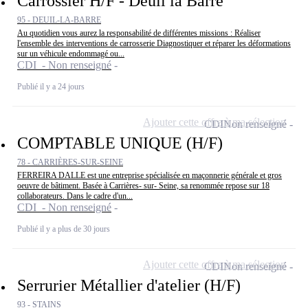
Carrossier H/F - Deuil la Barre
95 - DEUIL-LA-BARRE
Au quotidien vous aurez la responsabilité de différentes missions : Réaliser
l'ensemble des interventions de carrosserie Diagnostiquer et réparer les déformations
sur un véhicule endommagé ou...
CDI - Non renseigné
Publié il y a 24 jours
Ajouter cette offre à ma sélection
CDI
Non renseigné
COMPTABLE UNIQUE (H/F)
78 - CARRIÈRES-SUR-SEINE
FERREIRA DALLE est une entreprise spécialisée en maçonnerie générale et gros
oeuvre de bâtiment. Basée à Carrières- sur- Seine, sa renommée repose sur 18
collaborateurs. Dans le cadre d'un...
CDI - Non renseigné
Publié il y a plus de 30 jours
Ajouter cette offre à ma sélection
CDI
Non renseigné
Serrurier Métallier d'atelier (H/F)
93 - STAINS