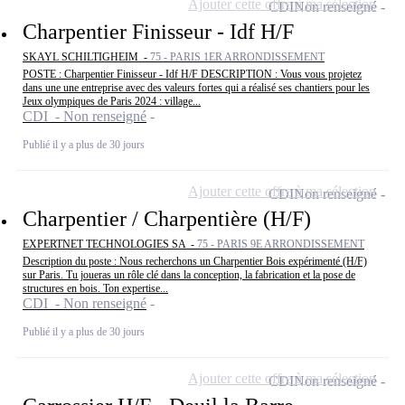
Ajouter cette offre à ma sélection
CDI
Non renseigné
Charpentier Finisseur - Idf H/F
SKAYL SCHILTIGHEIM -
75 - PARIS 1ER ARRONDISSEMENT
POSTE : Charpentier Finisseur - Idf H/F DESCRIPTION : Vous vous projetez
dans une une entreprise avec des valeurs fortes qui a réalisé ses chantiers pour les
Jeux olympiques de Paris 2024 : village...
CDI - Non renseigné
Publié il y a plus de 30 jours
Ajouter cette offre à ma sélection
CDI
Non renseigné
Charpentier / Charpentière (H/F)
EXPERTNET TECHNOLOGIES SA -
75 - PARIS 9E ARRONDISSEMENT
Description du poste : Nous recherchons un Charpentier Bois expérimenté (H/F)
sur Paris. Tu joueras un rôle clé dans la conception, la fabrication et la pose de
structures en bois. Ton expertise...
CDI - Non renseigné
Publié il y a plus de 30 jours
Ajouter cette offre à ma sélection
CDI
Non renseigné