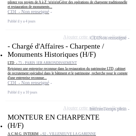
pilotez vos projets de A à Z :\n\n\n\nGérer des opérations de charpente traditionnelle
et restauration de monuments...
CDI - Non renseigné
Publié il y a 4 jours
Ajouter cette offre à ma sélection
CDI
Non renseigné
- Chargé d'Affaires - Charpente /
Monuments Historiques (H/F)
LTD -
75 - PARIS 1ER ARRONDISSEMENT
Rejoignez une entreprise reconnue dans la restauration du patrimoine LTD, cabinet
de recrutement spécialisé dans le bâtiment et le patrimoine, recherche pour le compte
d'une entreprise reconnue...
CDI - Non renseigné
Publié il y a 10 jours
Ajouter cette offre à ma sélection
Intérim
Temps plein
MONTEUR EN CHARPENTE
(H/F)
A.C.M.G. INTERIM -
92 - VILLENEUVE LA GARENNE