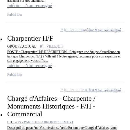
travailler sur des chantiers...
Intérim - Non renseigné
Publié hier
Ajouter cette offre à ma sélection
Intérim
Non renseigné
Charpentier H/F
GROUPE ACTUAL -
94 - VILLEJUIF
POSTE : Charpentier H/F DESCRIPTION : Rejoignez une équipe d'excellence en
tant que Charpentier (h/f) à Villejuif ! Notre agence, reconnue pour son expertise et
son engagement, vous offre...
Intérim - Non renseigné
Publié hier
Ajouter cette offre à ma sélection
CDI
Non renseigné
Chargé d'Affaires - Charpente /
Monuments Historiques - F/H -
Commercial
LTD -
75 - PARIS 1ER ARRONDISSEMENT
Descriptif du poste:\n\nVos missions\n\n\n\nEn tant que Chargé d'Affaires, vous