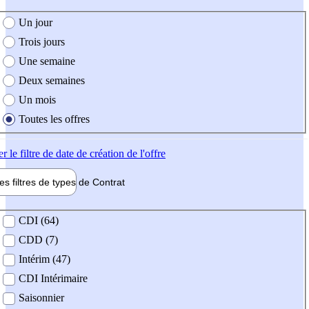
e création de l'offre
Un jour
Trois jours
Une semaine
Deux semaines
Un mois
Toutes les offres
er
le filtre de date de création de l'offre
les filtres de types de
Contrat
de contrat
CDI (64)
CDD (7)
Intérim (47)
CDI Intérimaire
Saisonnier