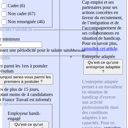
Cap emploi et ses
Cadre (6)
partenaires pour ses
actions concrètes en
Non cadre (67)
faveur du recrutement,
Non renseignée (46)
de l’intégration et de
l’accompagnement de
IRE BRUT MINIMUM
ses collaborateurs en
situation de handicap.
re minimum
Pour en savoir plus,
consultez cet article
.
ssez une périodicité pour le salaire saisi
Entreprise adaptée
NITÉS
Qu'est-ce qu'une
z parmi les 1ers à postuler
entreprise adaptée
résultats
?
urquoi serez-vous parmi les
L'entreprise adaptée
premiers à postuler ?
permet à un travailleur
es de plus de 15 jours,
en situation de
tant moins de 4 candidatures
handicap d'exercer
t France Travail est informé)
une activité
ICAP
professionnelle dans
des conditions
Employeur handi-
adaptées à ses
engagé
capacités. Pour en
Qu'est-ce qu'un
savoir plus,
consultez