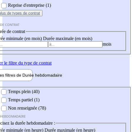
Reprise d'entreprise (1)
plus
de types de contrat
 DE CONTRAT
ée de contrat
ée minimale (en mois)
Durée maximale (en mois)
mois
er
le filtre du type de contrat
les filtres de
Durée hebdo
madaire
 hebdomadaire
Temps plein (40)
Temps partiel (1)
Non renseignée (78)
 HEBDOMADAIRE
cisez la durée hebdomadaire :
ée minimale (en heure)
Durée maximale (en heure)