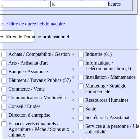
heures
er
le filtre de durée hebdomadaire
les filtres de
Domaine pro
fessionnel
ne professionel
Achats / Comptabilité / Gestion
Industrie (61)
Arts / Artisanat d'art
Informatique /
Télécommunication (1)
Banque / Assurance
Installation / Maintenance
Bâtiment / Travaux Publics (57)
Marketing / Stratégie
Commerce / Vente
commerciale
Communication / Multimédia
Ressources Humaines
Conseil / Etudes
Santé
Direction d'entreprise
Secrétariat / Assistanat
Espaces verts et naturels /
Services à la personne / à l
Agriculture / Pêche / Soins aux
collectivité
animaux