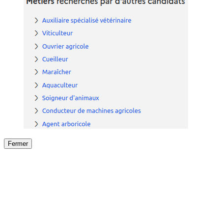
Fermer
Fermer
le détail de l'offre
/
Offre
sur
Offre précéden