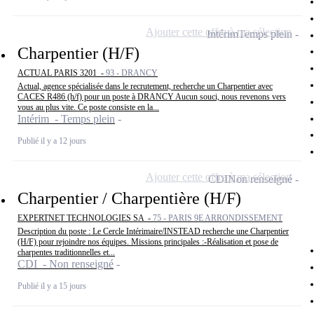
Ajouter cette offre à ma sélection
Intérim
Temps plein
Charpentier (H/F)
ACTUAL PARIS 3201 -
93 - DRANCY
Actual, agence spécialisée dans le recrutement, recherche un Charpentier avec
CACES R486 (h/f) pour un poste à DRANCY Aucun souci, nous revenons vers
vous au plus vite. Ce poste consiste en la...
Intérim - Temps plein
Publié il y a 12 jours
Ajouter cette offre à ma sélection
CDI
Non renseigné
Charpentier / Charpentière (H/F)
EXPERTNET TECHNOLOGIES SA -
75 - PARIS 9E ARRONDISSEMENT
Description du poste : Le Cercle Intérimaire/INSTEAD recherche une Charpentier
(H/F) pour rejoindre nos équipes. Missions principales :-Réalisation et pose de
charpentes traditionnelles et...
CDI - Non renseigné
Publié il y a 15 jours