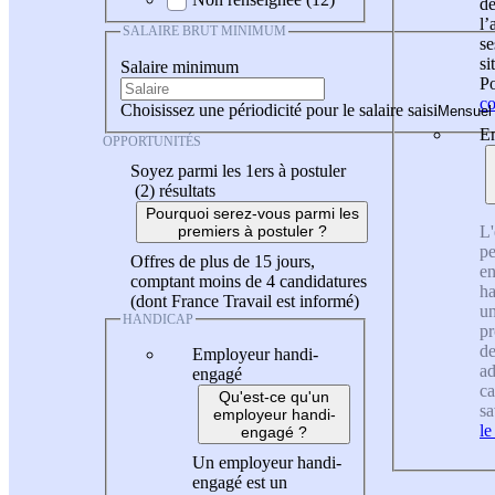
de
l
SALAIRE BRUT MINIMUM
se
si
Salaire minimum
Po
co
Choisissez une périodicité pour le salaire saisi
En
OPPORTUNITÉS
Soyez parmi les 1ers à postuler
(2)
résultats
Pourquoi serez-vous parmi les
L'
premiers à postuler ?
pe
Offres de plus de 15 jours,
en
comptant moins de 4 candidatures
ha
(dont France Travail est informé)
un
HANDICAP
pr
de
Employeur handi-
ad
engagé
ca
Qu'est-ce qu'un
sa
employeur handi-
le
engagé ?
Un employeur handi-
engagé est un