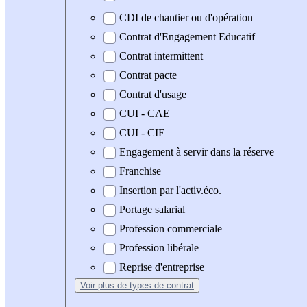
CDI de chantier ou d'opération
Contrat d'Engagement Educatif
Contrat intermittent
Contrat pacte
Contrat d'usage
CUI - CAE
CUI - CIE
Engagement à servir dans la réserve
Franchise
Insertion par l'activ.éco.
Portage salarial
Profession commerciale
Profession libérale
Reprise d'entreprise
Voir plus
de types de contrat