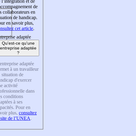
 l’intégration et de
’accompagnement de
s collaborateurs en
tuation de handicap.
ur en savoir plus,
nsultez cet article
.
treprise adaptée
Qu'est-ce qu'une
entreprise adaptée
?
entreprise adaptée
rmet à un travailleur
 situation de
ndicap d'exercer
e activité
ofessionnelle dans
s conditions
aptées à ses
pacités. Pour en
voir plus,
consultez
 site de l’UNEA
.