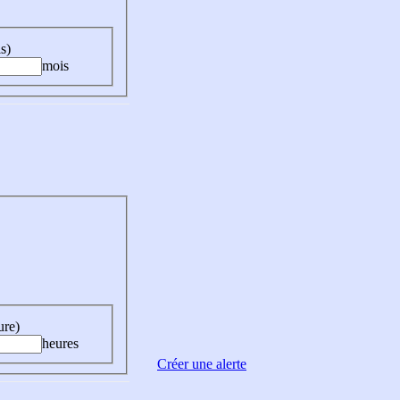
s)
mois
ure)
heures
Créer une alerte