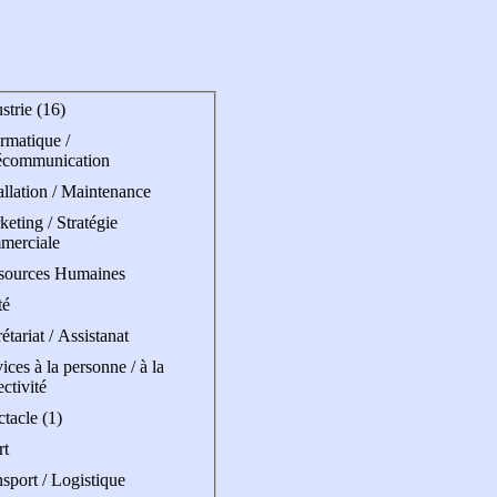
strie (16)
rmatique /
écommunication
allation / Maintenance
eting / Stratégie
merciale
sources Humaines
té
étariat / Assistanat
ices à la personne / à la
ectivité
tacle (1)
rt
sport / Logistique