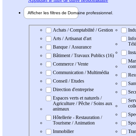
Appliquer
le filtre de durée hebdomadaire
Afficher les filtres de
Domaine pro
fessionnel
Domaine professionel
Achats / Comptabilité / Gestion
Indu
Arts / Artisanat d'art
Info
Tél
Banque / Assurance
Inst
Bâtiment / Travaux Publics (16)
Mark
Commerce / Vente
com
Communication / Multimédia
Res
Conseil / Etudes
San
Direction d'entreprise
Secr
Espaces verts et naturels /
Serv
Agriculture / Pêche / Soins aux
coll
animaux
Spec
Hôtellerie - Restauration /
Tourisme / Animation
Spo
Immobilier
Tran