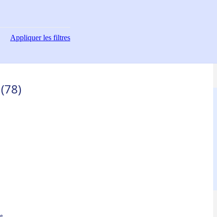
Appliquer
les filtres
(78)