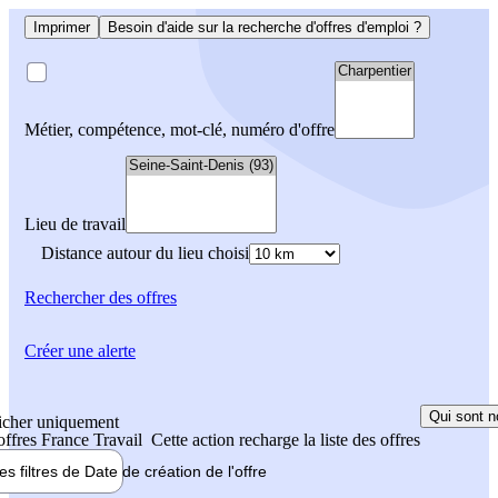
Imprimer
Besoin d'aide sur la recherche d'offres d'emploi ?
Métier, compétence, mot-clé, numéro d'offre
Lieu de travail
Distance autour du lieu choisi
Rechercher
des offres
Créer une alerte
Qui sont n
icher uniquement
 offres France Travail
Cette action recharge la liste des offres
les filtres de
Date de création
de l'offre