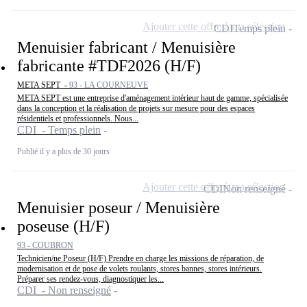
Ajouter cette offre à ma sélection
CDI
Temps plein
Menuisier fabricant / Menuisière
fabricante #TDF2026 (H/F)
META SEPT -
93 - LA COURNEUVE
META SEPT est une entreprise d'aménagement intérieur haut de gamme, spécialisée
dans la conception et la réalisation de projets sur mesure pour des espaces
résidentiels et professionnels. Nous...
CDI - Temps plein
Publié il y a plus de 30 jours
Ajouter cette offre à ma sélection
CDI
Non renseigné
Menuisier poseur / Menuisière
poseuse (H/F)
93 - COUBRON
Technicien/ne Poseur (H/F) Prendre en charge les missions de réparation, de
modernisation et de pose de volets roulants, stores bannes, stores intérieurs.
Préparer ses rendez-vous, diagnostiquer les...
CDI - Non renseigné