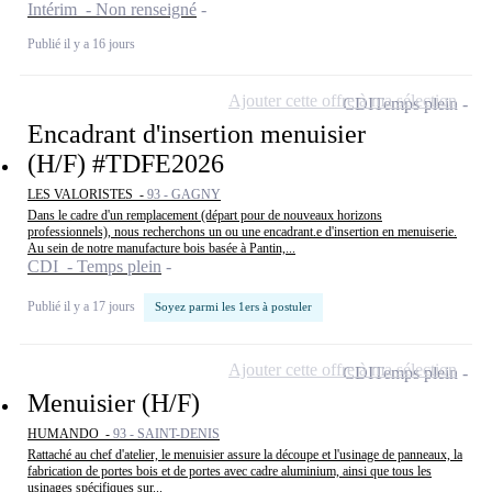
Intérim - Non renseigné
Publié il y a 16 jours
Ajouter cette offre à ma sélection
CDI
Temps plein
Encadrant d'insertion menuisier
(H/F) #TDFE2026
LES VALORISTES -
93 - GAGNY
Dans le cadre d'un remplacement (départ pour de nouveaux horizons
professionnels), nous recherchons un ou une encadrant.e d'insertion en menuiserie.
Au sein de notre manufacture bois basée à Pantin,...
CDI - Temps plein
Publié il y a 17 jours
Soyez parmi les 1ers à postuler
Ajouter cette offre à ma sélection
CDI
Temps plein
Menuisier (H/F)
HUMANDO -
93 - SAINT-DENIS
Rattaché au chef d'atelier, le menuisier assure la découpe et l'usinage de panneaux, la
fabrication de portes bois et de portes avec cadre aluminium, ainsi que tous les
usinages spécifiques sur...