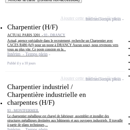
Ajouter cette offre à ma sélection
Intérim
Temps plein
Charpentier (H/F)
ACTUAL PARIS 3201 -
93 - DRANCY
Actual, agence spécialisée dans le recrutement, recherche un Charpentier avec
CACES R486 (h/f) pour un poste à DRANCY Aucun souci, nous revenons vers
vous au plus vite. Ce poste consiste en la...
Intérim - Temps plein
Publié il y a 10 jours
Ajouter cette offre à ma sélection
Intérim
Temps plein
Charpentier industriel /
Charpentière industrielle en
charpentes (H/F)
93 - MONTFERMEIL
Le charpentier métallique est chargé de fabriquer, assembler et installer des
structures métalliques destinées aux bâtiments et aux ouvrages industriels. Il travaille
à partir de plans techniques,...
Intérim - Temps plein