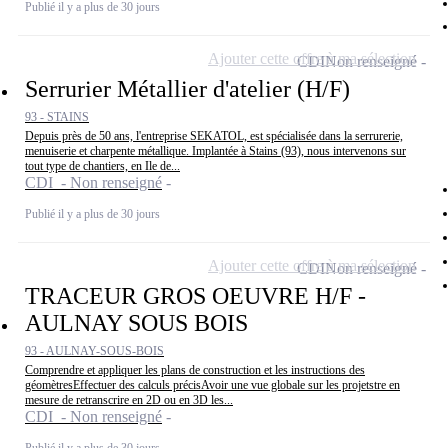
Publié il y a plus de 30 jours
Ajouter cette offre à ma sélection
CDI
Non renseigné
Serrurier Métallier d'atelier (H/F)
93 - STAINS
Depuis près de 50 ans, l'entreprise SEKATOL, est spécialisée dans la serrurerie,
menuiserie et charpente métallique. Implantée à Stains (93), nous intervenons sur
tout type de chantiers, en Ile de...
CDI - Non renseigné
Publié il y a plus de 30 jours
Ajouter cette offre à ma sélection
CDI
Non renseigné
TRACEUR GROS OEUVRE H/F -
AULNAY SOUS BOIS
93 - AULNAY-SOUS-BOIS
Comprendre et appliquer les plans de construction et les instructions des
géomètresEffectuer des calculs précisAvoir une vue globale sur les projetstre en
mesure de retranscrire en 2D ou en 3D les...
CDI - Non renseigné