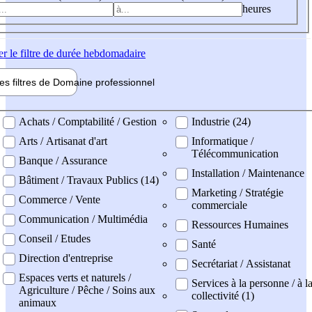
heures
er
le filtre de durée hebdomadaire
les filtres de
Domaine pro
fessionnel
ne professionel
Achats / Comptabilité / Gestion
Industrie (24)
Arts / Artisanat d'art
Informatique /
Télécommunication
Banque / Assurance
Installation / Maintenance
Bâtiment / Travaux Publics (14)
Marketing / Stratégie
Commerce / Vente
commerciale
Communication / Multimédia
Ressources Humaines
Conseil / Etudes
Santé
Direction d'entreprise
Secrétariat / Assistanat
Espaces verts et naturels /
Services à la personne / à l
Agriculture / Pêche / Soins aux
collectivité (1)
animaux