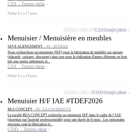
CDI - Temps plein
Publié il y a 17 jours
Ajouter cette offre à ma sélection
CDI
Temps plein
Menuisier / Menuisière en meubles
SEVE AGENCEMENT -
93 - SEVRAN
Nous recherchons un menuisier (H/F) pour la fabrication de meubles sur mesure
(placards, cuisines, dressings) ainsi que pour la réalisation d'autres éléments en bois
tels que portes intérieures et...
CDI - Temps plein
Publié il y a 19 jours
Ajouter cette offre à ma sélection
CDD
Temps plein
Menuisier H/F IAE #TDEF2026
REA CONCEPT -
93 - LA COURNEUVE
La société REA CONCEPT recherche un menuisier H/F dans le cadre de l' IAE
(insertion par l'activité professionnelle) pour une durée de 6 mois . Les principales
missions sont la fabrication et...
CDD - Temps plein