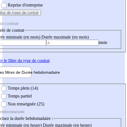
Reprise d'entreprise
plus
de types de contrat
 DE CONTRAT
ée de contrat
ée minimale (en mois)
Durée maximale (en mois)
mois
er
le filtre du type de contrat
les filtres de
Durée hebdo
madaire
 hebdomadaire
Temps plein (14)
Temps partiel
Non renseignée (25)
 HEBDOMADAIRE
cisez la durée hebdomadaire :
ée minimale (en heure)
Durée maximale (en heure)