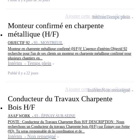
Publié il y a plus de 30 jours
Ajouter cette offre à ma sélection
Intérim
Temps plein
Monteur confirmé en charpente
métallique (H/F)
OBJECTIF 92 -
93 - MONTREUIL
Monteur en charpente métallique confirmé (H/F)V L'agence d'intérim Objectif 92
recherche pour l'un de ses clients un monteur en charpente métallique confirmé pour
plusieurs chantiers en...
Intérim - Temps plein
Publié il y a 22 jours
Ajouter cette offre à ma sélection
Intérim
Non renseigné
Conducteur du Travaux Charpente
Bois H/F
ASAP WORK -
93 - ÉPINAY-SUR-SEINE
POSTE : Conducteur du Travaux Charpente Bois H/F DESCRIPTION : Nous
recherchons un Conducteur du travaux Charpente bois (H/F) sur Épinay-sur-Seine
(93). Tu seras responsable de la coordination et de...
Intérim - Non renseigné