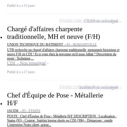
Publié il y a 13 jours
Ajouter cette offre à ma sélection
CDI
Non renseigné
Chargé d'affaires charpente
traditionnelle, MH et neuve (F/H)
UNION TECHNIQUE DU BATIMENT -
93 - ROMAINVILLE
UTB recherche un chargé d'affaires charpente traditionnelle, monument historique et
neuve F/H en CDI ! Et si vous étiez la personne qu'il nous fallait ? Description du
poste : Technique,...
CDI - Non renseigné
Publié il y a 17 jours
Ajouter cette offre à ma sélection
Intérim
Non renseigné
Chef d'Équipe de Pose - Métallerie
H/F
JACEM -
93 - STAINS
POSTE : Chef d'Équipe de Pose - Métallerie H/F DESCRIPTION : Localisation :
Stains (93) - Contrat : Intérim longue durée ou CDI (39h) - Démarrage : rapide
L'entreprise Notre client, acteur...