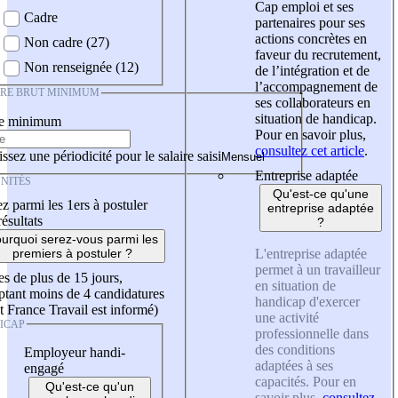
Cap emploi et ses
Cadre
partenaires pour ses
actions concrètes en
Non cadre (27)
faveur du recrutement,
Non renseignée (12)
de l’intégration et de
l’accompagnement de
IRE BRUT MINIMUM
ses collaborateurs en
situation de handicap.
re minimum
Pour en savoir plus,
consultez cet article
.
ssez une périodicité pour le salaire saisi
Entreprise adaptée
NITÉS
Qu'est-ce qu'une
z parmi les 1ers à postuler
entreprise adaptée
résultats
?
urquoi serez-vous parmi les
L'entreprise adaptée
premiers à postuler ?
permet à un travailleur
es de plus de 15 jours,
en situation de
tant moins de 4 candidatures
handicap d'exercer
t France Travail est informé)
une activité
ICAP
professionnelle dans
des conditions
Employeur handi-
adaptées à ses
engagé
capacités. Pour en
Qu'est-ce qu'un
savoir plus,
consultez