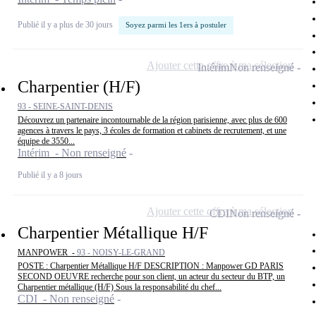
Publié il y a plus de 30 jours
Soyez parmi les 1ers à postuler
Ajouter cette offre à ma sélection
Intérim
Non renseigné
Charpentier (H/F)
93 - SEINE-SAINT-DENIS
Découvrez un partenaire incontournable de la région parisienne, avec plus de 600
agences à travers le pays, 3 écoles de formation et cabinets de recrutement, et une
équipe de 3550...
Intérim - Non renseigné
Publié il y a 8 jours
Ajouter cette offre à ma sélection
CDI
Non renseigné
Charpentier Métallique H/F
MANPOWER -
93 - NOISY-LE-GRAND
POSTE : Charpentier Métallique H/F DESCRIPTION : Manpower GD PARIS
SECOND OEUVRE recherche pour son client, un acteur du secteur du BTP, un
Charpentier métallique (H/F) Sous la responsabilité du chef...
CDI - Non renseigné