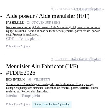
Ajouter cette offre à ma sélection
CDD
Temps plein
Aide poseur / Aide menuisier (H/F)
PASSERELLE -
93 - ST OUEN SUR SEINE
Nous recherchons un(e) Aide Poseur / Aide Menuisier (H/F) pour renforcer notre
équipe. Missions : Aider à la pose de menuiseries (fenêtres, portes, volets, portails,
etc.). Préparer le matériel et...
CDD - Temps plein
Publié il y a 25 jours
Ajouter cette offre à ma sélection
Intérim
Temps plein
Menuisier Alu Fabricant (H/F)
#TDFE2026
BOX INTERIM -
93 - VILLEPINTE
Vos missions : Assemblage et montage de profils aluminium Coupe, perçage,
usinage et ajustage des éléments Fabrication de fenêtres, portes, verrières, volets
roulants, etc. Respect des plans, des...
Intérim - Temps plein
Publié il y a 23 jours
Soyez parmi les 1ers à postuler