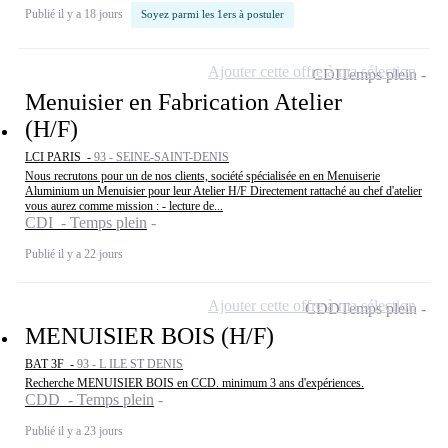
Publié il y a 18 jours
Soyez parmi les 1ers à postuler
Ajouter cette offre à ma sélection
CDI
Temps plein
Menuisier en Fabrication Atelier
(H/F)
LCI PARIS -
93 - SEINE-SAINT-DENIS
Nous recrutons pour un de nos clients, société spécialisée en en Menuiserie
Aluminium un Menuisier pour leur Atelier H/F Directement rattaché au chef d'atelier
vous aurez comme mission : - lecture de...
CDI - Temps plein
Publié il y a 22 jours
Ajouter cette offre à ma sélection
CDD
Temps plein
MENUISIER BOIS (H/F)
BAT 3F -
93 - L ILE ST DENIS
Recherche MENUISIER BOIS en CCD. minimum 3 ans d'expériences.
CDD - Temps plein
Publié il y a 23 jours