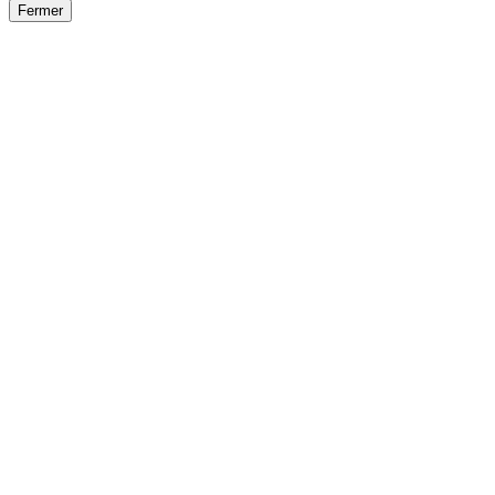
Fermer
Fermer
le détail de l'offre
/
Offre
sur
Offre précéden