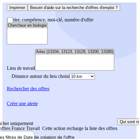
Imprimer
Besoin d'aide sur la recherche d'offres d'emploi ?
Métier, compétence, mot-clé, numéro d'offre
Lieu de travail
Distance autour du lieu choisi
Rechercher
des offres
Créer une alerte
Qui sont n
icher uniquement
 offres France Travail
Cette action recharge la liste des offres
les filtres de
Date de création
de l'offre