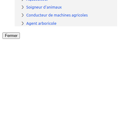
Fermer
Fermer
le détail de l'offre
/
Offre
sur
Offre précéden