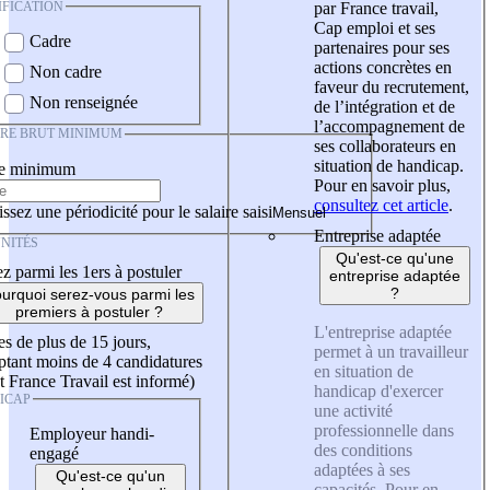
IFICATION
par France travail,
Cap emploi et ses
Cadre
partenaires pour ses
actions concrètes en
Non cadre
faveur du recrutement,
Non renseignée
de l’intégration et de
l’accompagnement de
IRE BRUT MINIMUM
ses collaborateurs en
situation de handicap.
re minimum
Pour en savoir plus,
consultez cet article
.
ssez une périodicité pour le salaire saisi
Entreprise adaptée
NITÉS
Qu'est-ce qu'une
z parmi les 1ers à postuler
entreprise adaptée
?
urquoi serez-vous parmi les
premiers à postuler ?
L'entreprise adaptée
es de plus de 15 jours,
permet à un travailleur
tant moins de 4 candidatures
en situation de
t France Travail est informé)
handicap d'exercer
ICAP
une activité
professionnelle dans
Employeur handi-
des conditions
engagé
adaptées à ses
Qu'est-ce qu'un
capacités. Pour en