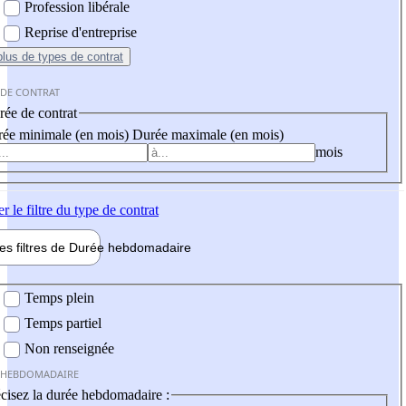
Profession libérale
Reprise d'entreprise
plus
de types de contrat
 DE CONTRAT
ée de contrat
ée minimale (en mois)
Durée maximale (en mois)
mois
er
le filtre du type de contrat
les filtres de
Durée hebdo
madaire
 hebdomadaire
Temps plein
Temps partiel
Non renseignée
 HEBDOMADAIRE
cisez la durée hebdomadaire :