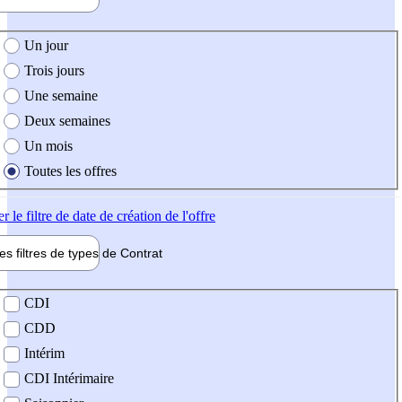
e création de l'offre
Un jour
Trois jours
Une semaine
Deux semaines
Un mois
Toutes les offres
er
le filtre de date de création de l'offre
les filtres de types de
Contrat
de contrat
CDI
CDD
Intérim
CDI Intérimaire