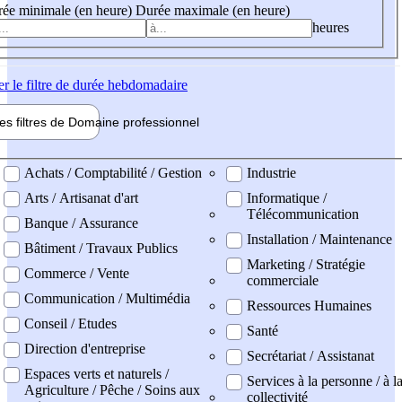
ée minimale (en heure)
Durée maximale (en heure)
heures
er
le filtre de durée hebdomadaire
les filtres de
Domaine pro
fessionnel
ne professionel
Achats / Comptabilité / Gestion
Industrie
Arts / Artisanat d'art
Informatique /
Télécommunication
Banque / Assurance
Installation / Maintenance
Bâtiment / Travaux Publics
Marketing / Stratégie
Commerce / Vente
commerciale
Communication / Multimédia
Ressources Humaines
Conseil / Etudes
Santé
Direction d'entreprise
Secrétariat / Assistanat
Espaces verts et naturels /
Services à la personne / à l
Agriculture / Pêche / Soins aux
collectivité