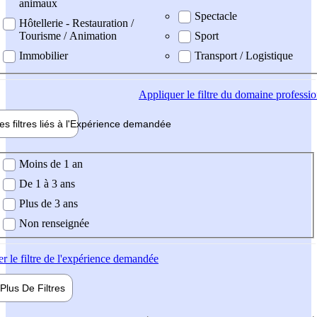
animaux
Spectacle
Hôtellerie - Restauration /
Tourisme / Animation
Sport
Immobilier
Transport / Logistique
Appliquer
le filtre du domaine professi
es filtres liés à l'
Expérience
demandée
ience demandée
Moins de 1 an
De 1 à 3 ans
Plus de 3 ans
Non renseignée
er
le filtre de l'expérience demandée
Plus De
Filtres