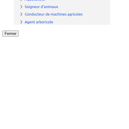
Fermer
Fermer
le détail de l'offre
/
Offre
sur
Offre précéden