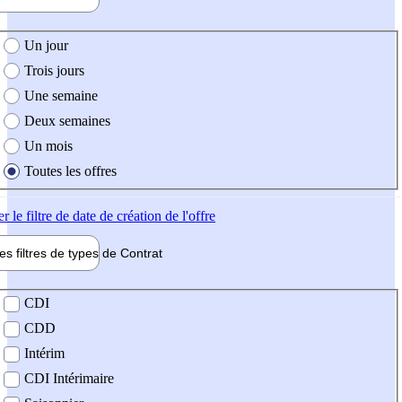
e création de l'offre
Un jour
Trois jours
Une semaine
Deux semaines
Un mois
Toutes les offres
er
le filtre de date de création de l'offre
les filtres de types de
Contrat
de contrat
CDI
CDD
Intérim
CDI Intérimaire