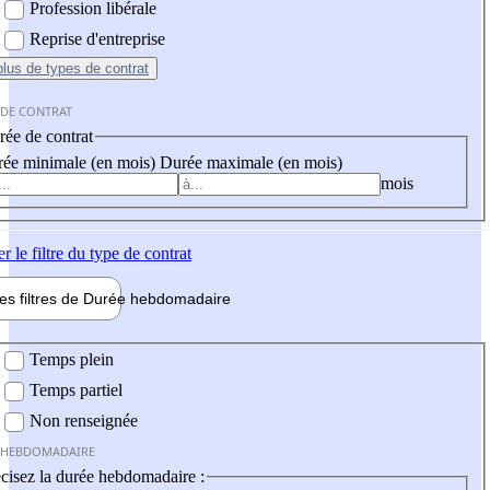
Profession libérale
Reprise d'entreprise
plus
de types de contrat
 DE CONTRAT
ée de contrat
ée minimale (en mois)
Durée maximale (en mois)
mois
er
le filtre du type de contrat
les filtres de
Durée hebdo
madaire
 hebdomadaire
Temps plein
Temps partiel
Non renseignée
 HEBDOMADAIRE
cisez la durée hebdomadaire :