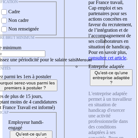
IFICATION
par France travail,
Cap emploi et ses
Cadre
partenaires pour ses
actions concrètes en
Non cadre
faveur du recrutement,
Non renseignée
de l’intégration et de
l’accompagnement de
IRE BRUT MINIMUM
ses collaborateurs en
situation de handicap.
re minimum
Pour en savoir plus,
consultez cet article
.
ssez une périodicité pour le salaire saisi
Entreprise adaptée
NITÉS
Qu'est-ce qu'une
z parmi les 1ers à postuler
entreprise adaptée
?
urquoi serez-vous parmi les
premiers à postuler ?
L'entreprise adaptée
es de plus de 15 jours,
permet à un travailleur
tant moins de 4 candidatures
en situation de
t France Travail est informé)
handicap d'exercer
ICAP
une activité
professionnelle dans
Employeur handi-
des conditions
engagé
adaptées à ses
Qu'est-ce qu'un
capacités. Pour en