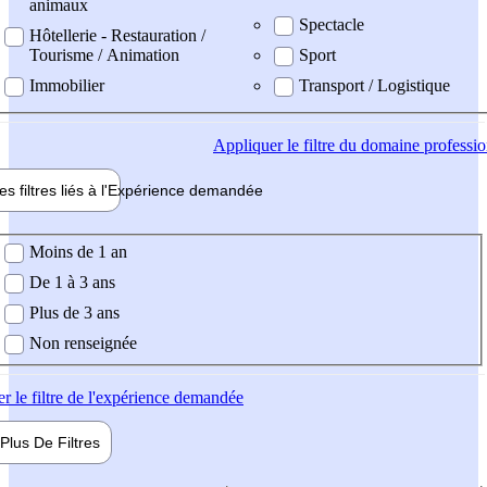
animaux
Spectacle
Hôtellerie - Restauration /
Tourisme / Animation
Sport
Immobilier
Transport / Logistique
Appliquer
le filtre du domaine professi
es filtres liés à l'
Expérience
demandée
ience demandée
Moins de 1 an
De 1 à 3 ans
Plus de 3 ans
Non renseignée
er
le filtre de l'expérience demandée
Plus De
Filtres