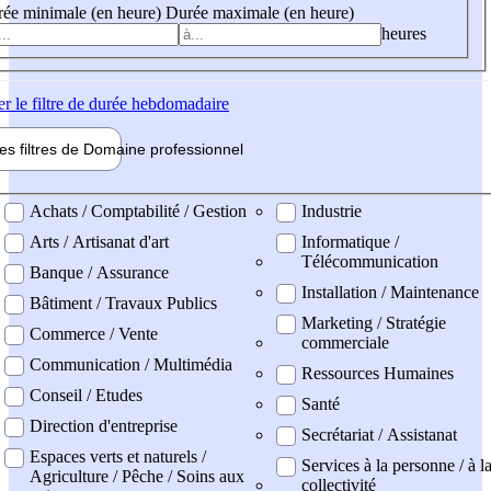
ée minimale (en heure)
Durée maximale (en heure)
heures
er
le filtre de durée hebdomadaire
les filtres de
Domaine pro
fessionnel
ne professionel
Achats / Comptabilité / Gestion
Industrie
Arts / Artisanat d'art
Informatique /
Télécommunication
Banque / Assurance
Installation / Maintenance
Bâtiment / Travaux Publics
Marketing / Stratégie
Commerce / Vente
commerciale
Communication / Multimédia
Ressources Humaines
Conseil / Etudes
Santé
Direction d'entreprise
Secrétariat / Assistanat
Espaces verts et naturels /
Services à la personne / à l
Agriculture / Pêche / Soins aux
collectivité