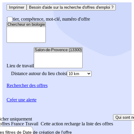
Imprimer
Besoin d'aide sur la recherche d'offres d'emploi ?
Métier, compétence, mot-clé, numéro d'offre
Lieu de travail
Distance autour du lieu choisi
Rechercher
des offres
Créer une alerte
Qui sont n
icher uniquement
 offres France Travail
Cette action recharge la liste des offres
les filtres de
Date de création
de l'offre