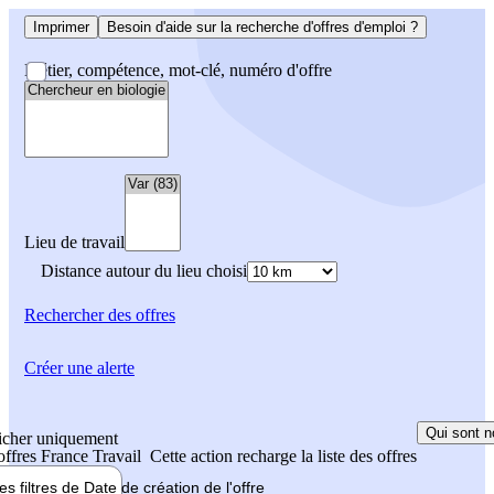
Imprimer
Besoin d'aide sur la recherche d'offres d'emploi ?
Métier, compétence, mot-clé, numéro d'offre
Lieu de travail
Distance autour du lieu choisi
Rechercher
des offres
Créer une alerte
Qui sont n
icher uniquement
 offres France Travail
Cette action recharge la liste des offres
les filtres de
Date de création
de l'offre