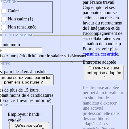
IFICATION
par France travail,
Cap emploi et ses
Cadre
partenaires pour ses
actions concrètes en
Non cadre (1)
faveur du recrutement,
Non renseignée
de l’intégration et de
l’accompagnement de
IRE BRUT MINIMUM
ses collaborateurs en
situation de handicap.
re minimum
Pour en savoir plus,
consultez cet article
.
ssez une périodicité pour le salaire saisi
Entreprise adaptée
NITÉS
Qu'est-ce qu'une
z parmi les 1ers à postuler
entreprise adaptée
?
urquoi serez-vous parmi les
premiers à postuler ?
L'entreprise adaptée
es de plus de 15 jours,
permet à un travailleur
tant moins de 4 candidatures
en situation de
t France Travail est informé)
handicap d'exercer
ICAP
une activité
professionnelle dans
Employeur handi-
des conditions
engagé
adaptées à ses
Qu'est-ce qu'un
capacités. Pour en