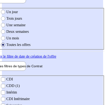
e création de l'offre
Un jour
Trois jours
Une semaine
Deux semaines
Un mois
Toutes les offres
er
le filtre de date de création de l'offre
les filtres de types de
Contrat
de contrat
CDI
CDD (1)
Intérim
CDI Intérimaire