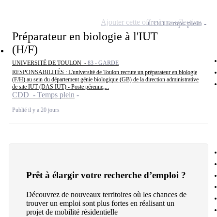
Ajouter cette offre à ma sélection
CDD
Temps plein
Préparateur en biologie à l'IUT
(H/F)
UNIVERSITÉ DE TOULON -
83 - GARDE
RESPONSABILITÉS : L'université de Toulon recrute un préparateur en biologie
(F/H) au sein du département génie biologique (GB) de la direction administrative
de site IUT (DAS IUT) - Poste pérenne,...
CDD - Temps plein
Publié il y a 20 jours
Prêt à élargir votre recherche d’emploi ?
Découvrez de nouveaux territoires où les chances de
trouver un emploi sont plus fortes en réalisant un
projet de mobilité résidentielle