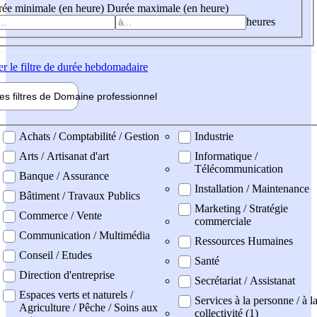
ée minimale (en heure)
Durée maximale (en heure)
heures
er
le filtre de durée hebdomadaire
les filtres de
Domaine pro
fessionnel
ne professionel
Achats / Comptabilité / Gestion
Industrie
Arts / Artisanat d'art
Informatique /
Télécommunication
Banque / Assurance
Installation / Maintenance
Bâtiment / Travaux Publics
Marketing / Stratégie
Commerce / Vente
commerciale
Communication / Multimédia
Ressources Humaines
Conseil / Etudes
Santé
Direction d'entreprise
Secrétariat / Assistanat
Espaces verts et naturels /
Services à la personne / à l
Agriculture / Pêche / Soins aux
collectivité (1)