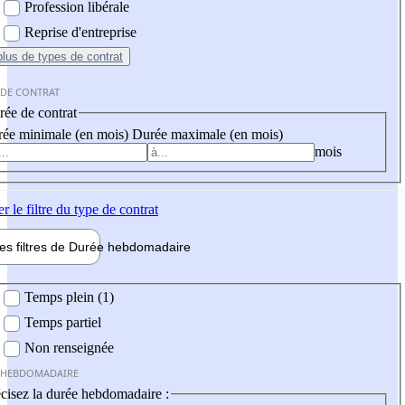
Profession libérale
Reprise d'entreprise
plus
de types de contrat
 DE CONTRAT
ée de contrat
ée minimale (en mois)
Durée maximale (en mois)
mois
er
le filtre du type de contrat
les filtres de
Durée hebdo
madaire
 hebdomadaire
Temps plein (1)
Temps partiel
Non renseignée
 HEBDOMADAIRE
cisez la durée hebdomadaire :