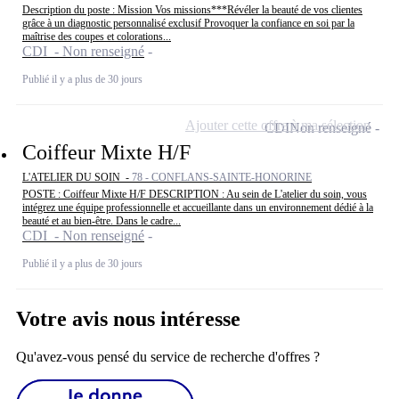
Description du poste : Mission Vos missions***Révéler la beauté de vos clientes
grâce à un diagnostic personnalisé exclusif Provoquer la confiance en soi par la
maîtrise des coupes et colorations...
CDI - Non renseigné
Publié il y a plus de 30 jours
Ajouter cette offre à ma sélection
CDI
Non renseigné
Coiffeur Mixte H/F
L'ATELIER DU SOIN -
78 - CONFLANS-SAINTE-HONORINE
POSTE : Coiffeur Mixte H/F DESCRIPTION : Au sein de L'atelier du soin, vous
intégrez une équipe professionnelle et accueillante dans un environnement dédié à la
beauté et au bien-être. Dans le cadre...
CDI - Non renseigné
Publié il y a plus de 30 jours
Votre avis nous intéresse
Qu'avez-vous pensé du service de recherche d'offres ?