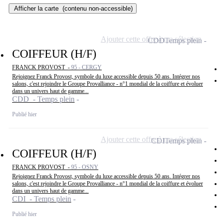
Afficher la carte
(contenu non-accessible)
Ajouter cette offre à ma sélection
CDD
Temps plein
COIFFEUR (H/F)
FRANCK PROVOST -
95 - CERGY
Rejoignez Franck Provost, symbole du luxe accessible depuis 50 ans. Intégrer nos
salons, c'est rejoindre le Groupe Provalliance - n°1 mondial de la coiffure et évoluer
dans un univers haut de gamme...
CDD - Temps plein
Publié hier
Ajouter cette offre à ma sélection
CDI
Temps plein
COIFFEUR (H/F)
FRANCK PROVOST -
95 - OSNY
Rejoignez Franck Provost, symbole du luxe accessible depuis 50 ans. Intégrer nos
salons, c'est rejoindre le Groupe Provalliance - n°1 mondial de la coiffure et évoluer
dans un univers haut de gamme...
CDI - Temps plein
Publié hier