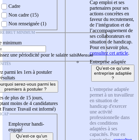
Cap emploi et ses
Cadre
partenaires pour ses
actions concrètes en
Non cadre (15)
faveur du recrutement,
Non renseignée (1)
de l’intégration et de
l’accompagnement de
IRE BRUT MINIMUM
ses collaborateurs en
situation de handicap.
re minimum
Pour en savoir plus,
consultez cet article
.
ssez une périodicité pour le salaire saisi
Entreprise adaptée
NITÉS
Qu'est-ce qu'une
z parmi les 1ers à postuler
entreprise adaptée
résultats
?
urquoi serez-vous parmi les
L'entreprise adaptée
premiers à postuler ?
permet à un travailleur
es de plus de 15 jours,
en situation de
tant moins de 4 candidatures
handicap d'exercer
t France Travail est informé)
une activité
ICAP
professionnelle dans
des conditions
Employeur handi-
adaptées à ses
engagé
capacités. Pour en
Qu'est-ce qu'un
savoir plus,
consultez