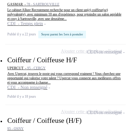
GASMAR -
78 - SARTROUVILLE
Le cabinet Allure Recrutement recherche pour un client un(e) coiffeur(se)
polyvalent(e), avec minimum 10 ans d'expérience, pour rejoindre un salon agréable
et cosy à Sartrouville, avec une deuxième...
CDI - Temps plein
Publié il y a 22 jours
Soyez parmi les 1ers à postuler
Ajouter cette offre à ma sélection
CDI
Non renseigné
Coiffeur / Coiffeuse H/F
UPERCUT -
95 - CERGY
Avec Upercut, trouvez le poste qui vous correspond vraiment ! Vous cherchez une
opportunité qui valorise votre talent ? Upercut vous connecte aux meilleures offres
et vous accompagne à chaque...
CDI - Non renseigné
Publié il y a 18 jours
Ajouter cette offre à ma sélection
CDI
Non renseigné
Coiffeur / Coiffeuse (H/F)
95 - OSNY