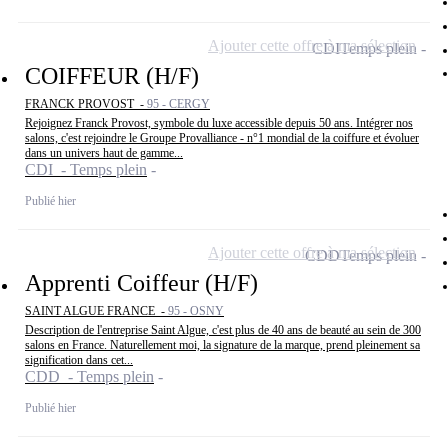
Ajouter cette offre à ma sélection
CDI
Temps plein
COIFFEUR (H/F)
FRANCK PROVOST -
95 - CERGY
Rejoignez Franck Provost, symbole du luxe accessible depuis 50 ans. Intégrer nos
salons, c'est rejoindre le Groupe Provalliance - n°1 mondial de la coiffure et évoluer
dans un univers haut de gamme...
CDI - Temps plein
Publié hier
Ajouter cette offre à ma sélection
CDD
Temps plein
Apprenti Coiffeur (H/F)
SAINT ALGUE FRANCE -
95 - OSNY
Description de l'entreprise Saint Algue, c'est plus de 40 ans de beauté au sein de 300
salons en France. Naturellement moi, la signature de la marque, prend pleinement sa
signification dans cet...
CDD - Temps plein
Publié hier