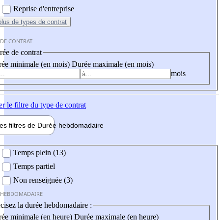
Reprise d'entreprise
plus
de types de contrat
 DE CONTRAT
ée de contrat
ée minimale (en mois)
Durée maximale (en mois)
mois
er
le filtre du type de contrat
les filtres de
Durée hebdo
madaire
 hebdomadaire
Temps plein (13)
Temps partiel
Non renseignée (3)
 HEBDOMADAIRE
cisez la durée hebdomadaire :
ée minimale (en heure)
Durée maximale (en heure)