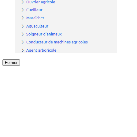
Fermer
Fermer
le détail de l'offre
/
Offre
sur
Offre précéden