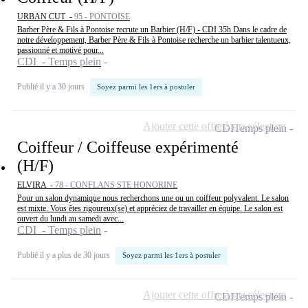
URBAN CUT -
95 - PONTOISE
Barber Père & Fils à Pontoise recrute un Barbier (H/F) - CDI 35h Dans le cadre de
notre développement, Barber Père & Fils à Pontoise recherche un barbier talentueux,
passionné et motivé pour...
CDI - Temps plein
Publié il y a 30 jours
Soyez parmi les 1ers à postuler
Ajouter cette offre à ma sélection
CDI
Temps plein
Coiffeur / Coiffeuse expérimenté
(H/F)
ELVIRA -
78 - CONFLANS STE HONORINE
Pour un salon dynamique nous recherchons une ou un coiffeur polyvalent. Le salon
est mixte. Vous êtes rigoureux(se) et appréciez de travailler en équipe. Le salon est
ouvert du lundi au samedi avec...
CDI - Temps plein
Publié il y a plus de 30 jours
Soyez parmi les 1ers à postuler
Ajouter cette offre à ma sélection
CDI
Temps plein