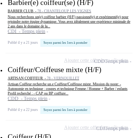
Barbier(e) coiffeur(se) (H/F)
BARBER CLUB -
78 - CHANTELOUP LES VIGNES
Nous recherchons un(e) coiffeur barbier (H/F) passionné(e) et expérimenté(e) pour
rejoindre notre équipe dynamique. Vous avez idéalement une expérience minimale de
2 ans dans le domaine de la...
CDI - Temps plein
Publié il y a 21 jours
Soyez parmi les 1ers à postuler
Ajouter cette offre à ma sélection
CDD
Temps plein
Coiffeur/Coiffeuse mixte (H/F)
ARTISAN COIFFEUR -
78 - VERNOUILLET
Artisan Coiffeur recherche un.e Coiffeur/Coiffeuse mixte. Mission du poste: -
Autonomie en technique : coupes et technique Femme / Homme + Barber / enfants
Profil recherché : - CAP ou BP coiffure...
CDD - Temps plein
Publié il y a 22 jours
Soyez parmi les 1ers à postuler
Ajouter cette offre à ma sélection
CDI
Temps plein
Coiffeur (H/F)