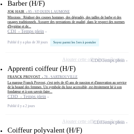
Barber (H/F)
JOK HAIR -
95 - ST OUEN L AUMONE
Missions : Réaliser des coupes hommes, des dégradés, des tailles de barbe et des
rasages traditionnels. Assurer des prestations de qualité, dans le respect des normes
d'hygiène et de...
CDI - Temps plein
Publié il y a plus de 30 jours
Soyez parmi les 1ers à postuler
Ajouter cette offre à ma sélection
CDD
Temps plein
Apprenti coiffeur (H/F)
FRANCK PROVOST -
78 - SARTROUVILLE
La marque Franck Provost, c'est près de 45 ans de passion et d'innovation au service
de la beauté des femmes. Un symbole du luxe accessible, est étroitement lié à son
fondateur et à son savoir-faire...
CDD - Temps plein
Publié il y a 2 jours
Ajouter cette offre à ma sélection
CDI
Temps plein
Coiffeur polyvalent (H/F)