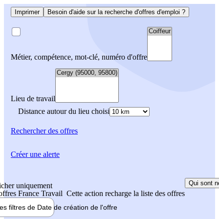
Imprimer
Besoin d'aide sur la recherche d'offres d'emploi ?
Métier, compétence, mot-clé, numéro d'offre
Lieu de travail
Distance autour du lieu choisi
Rechercher
des offres
Créer une alerte
Qui sont n
icher uniquement
 offres France Travail
Cette action recharge la liste des offres
les filtres de
Date de création
de l'offre