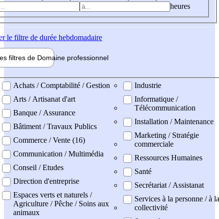
heures
er
le filtre de durée hebdomadaire
les filtres de
Domaine pro
fessionnel
ne professionel
Achats / Comptabilité / Gestion
Industrie
Arts / Artisanat d'art
Informatique /
Télécommunication
Banque / Assurance
Installation / Maintenance
Bâtiment / Travaux Publics
Marketing / Stratégie
Commerce / Vente (16)
commerciale
Communication / Multimédia
Ressources Humaines
Conseil / Etudes
Santé
Direction d'entreprise
Secrétariat / Assistanat
Espaces verts et naturels /
Services à la personne / à l
Agriculture / Pêche / Soins aux
collectivité
animaux