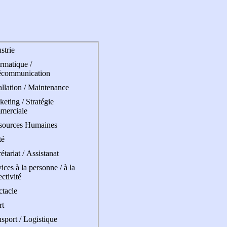
strie
rmatique /
écommunication
allation / Maintenance
eting / Stratégie
merciale
sources Humaines
té
étariat / Assistanat
ices à la personne / à la
ectivité
ctacle
rt
sport / Logistique