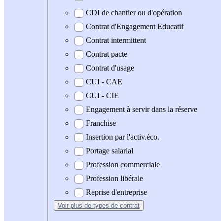
CDI de chantier ou d'opération
Contrat d'Engagement Educatif
Contrat intermittent
Contrat pacte
Contrat d'usage
CUI - CAE
CUI - CIE
Engagement à servir dans la réserve
Franchise
Insertion par l'activ.éco.
Portage salarial
Profession commerciale
Profession libérale
Reprise d'entreprise
Voir plus
de types de contrat