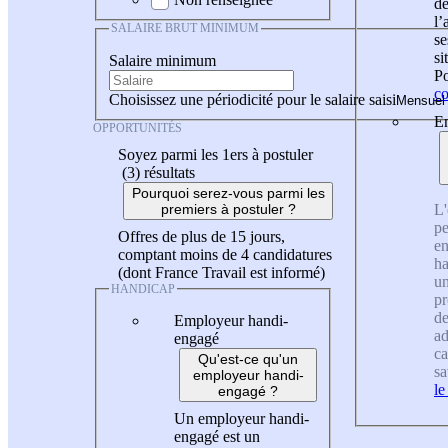
de
l
SALAIRE BRUT MINIMUM
se
si
Salaire minimum
Po
co
Choisissez une périodicité pour le salaire saisi
En
OPPORTUNITÉS
Soyez parmi les 1ers à postuler
(3)
résultats
Pourquoi serez-vous parmi les
L'
premiers à postuler ?
pe
Offres de plus de 15 jours,
en
comptant moins de 4 candidatures
ha
(dont France Travail est informé)
un
HANDICAP
pr
de
Employeur handi-
ad
engagé
ca
Qu'est-ce qu'un
sa
employeur handi-
le
engagé ?
Un employeur handi-
engagé est un