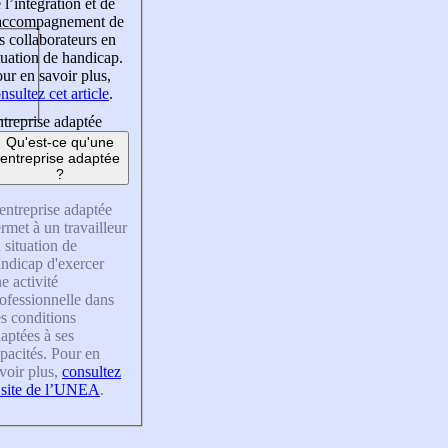
 l’intégration et de
’accompagnement de
s collaborateurs en
tuation de handicap.
ur en savoir plus,
nsultez cet article
.
treprise adaptée
Qu'est-ce qu'une
entreprise adaptée
?
entreprise adaptée
rmet à un travailleur
 situation de
ndicap d'exercer
e activité
ofessionnelle dans
s conditions
aptées à ses
pacités. Pour en
voir plus,
consultez
 site de l’UNEA
.