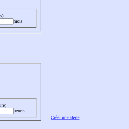
s)
mois
ure)
heures
Créer une alerte