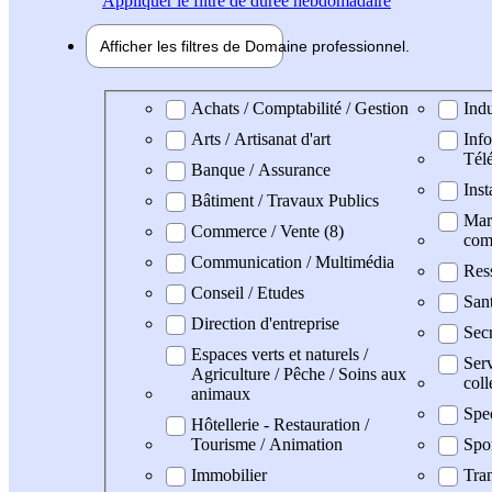
Appliquer
le filtre de durée hebdomadaire
Afficher les filtres de
Domaine pro
fessionnel
Domaine professionel
Achats / Comptabilité / Gestion
Indu
Arts / Artisanat d'art
Info
Tél
Banque / Assurance
Inst
Bâtiment / Travaux Publics
Mark
Commerce / Vente (8)
com
Communication / Multimédia
Res
Conseil / Etudes
San
Direction d'entreprise
Secr
Espaces verts et naturels /
Serv
Agriculture / Pêche / Soins aux
coll
animaux
Spe
Hôtellerie - Restauration /
Tourisme / Animation
Spo
Immobilier
Tran