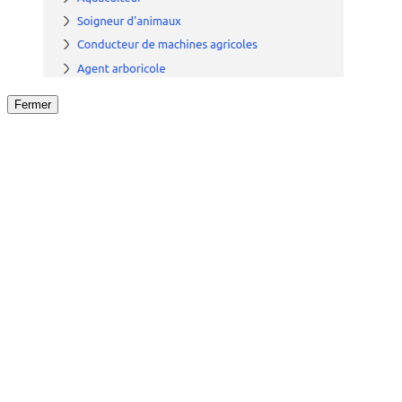
Fermer
Fermer
le détail de l'offre
/
Offre
sur
Offre précéden