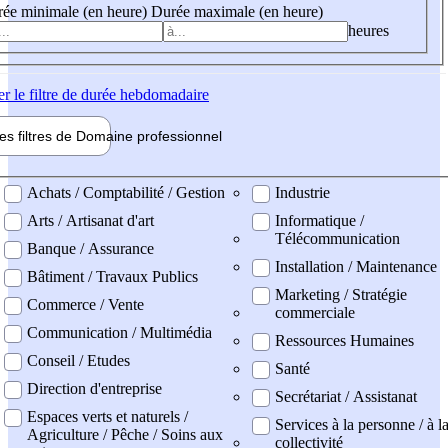
ée minimale (en heure)
Durée maximale (en heure)
heures
er
le filtre de durée hebdomadaire
les filtres de
Domaine pro
fessionnel
ne professionel
Achats / Comptabilité / Gestion
Industrie
Arts / Artisanat d'art
Informatique /
Télécommunication
Banque / Assurance
Installation / Maintenance
Bâtiment / Travaux Publics
Marketing / Stratégie
Commerce / Vente
commerciale
Communication / Multimédia
Ressources Humaines
Conseil / Etudes
Santé
Direction d'entreprise
Secrétariat / Assistanat
Espaces verts et naturels /
Services à la personne / à l
Agriculture / Pêche / Soins aux
collectivité