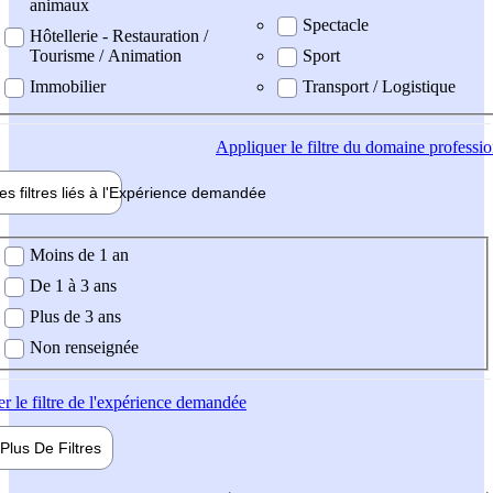
animaux
Spectacle
Hôtellerie - Restauration /
Tourisme / Animation
Sport
Immobilier
Transport / Logistique
Appliquer
le filtre du domaine professi
es filtres liés à l'
Expérience
demandée
ience demandée
Moins de 1 an
De 1 à 3 ans
Plus de 3 ans
Non renseignée
er
le filtre de l'expérience demandée
Plus De
Filtres