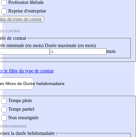
Profession libérale
Reprise d'entreprise
plus
de types de contrat
 DE CONTRAT
ée de contrat
ée minimale (en mois)
Durée maximale (en mois)
mois
er
le filtre du type de contrat
les filtres de
Durée hebdo
madaire
 hebdomadaire
Temps plein
Temps partiel
Non renseignée
 HEBDOMADAIRE
cisez la durée hebdomadaire :