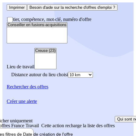
Imprimer
Besoin d'aide sur la recherche d'offres d'emploi ?
Métier, compétence, mot-clé, numéro d'offre
Lieu de travail
Distance autour du lieu choisi
Rechercher
des offres
Créer une alerte
Qui sont n
icher uniquement
 offres France Travail
Cette action recharge la liste des offres
les filtres de
Date de création
de l'offre