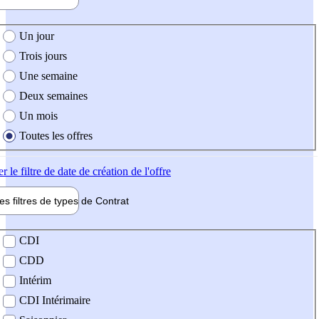
e création de l'offre
Un jour
Trois jours
Une semaine
Deux semaines
Un mois
Toutes les offres
er
le filtre de date de création de l'offre
les filtres de types de
Contrat
de contrat
CDI
CDD
Intérim
CDI Intérimaire