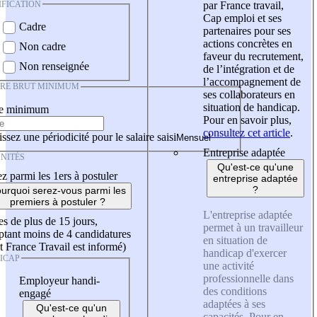
IFICATION
par France travail,
Cap emploi et ses
Cadre
partenaires pour ses
actions concrètes en
Non cadre
faveur du recrutement,
Non renseignée
de l’intégration et de
l’accompagnement de
IRE BRUT MINIMUM
ses collaborateurs en
situation de handicap.
re minimum
Pour en savoir plus,
consultez cet article
.
ssez une périodicité pour le salaire saisi
Entreprise adaptée
NITÉS
Qu'est-ce qu'une
z parmi les 1ers à postuler
entreprise adaptée
?
urquoi serez-vous parmi les
premiers à postuler ?
L'entreprise adaptée
es de plus de 15 jours,
permet à un travailleur
tant moins de 4 candidatures
en situation de
t France Travail est informé)
handicap d'exercer
ICAP
une activité
professionnelle dans
Employeur handi-
des conditions
engagé
adaptées à ses
Qu'est-ce qu'un
capacités. Pour en