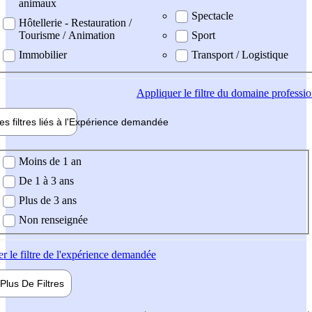
animaux
Spectacle
Hôtellerie - Restauration /
Tourisme / Animation
Sport
Immobilier
Transport / Logistique
Appliquer
le filtre du domaine professi
es filtres liés à l'
Expérience
demandée
ience demandée
Moins de 1 an
De 1 à 3 ans
Plus de 3 ans
Non renseignée
er
le filtre de l'expérience demandée
Plus De
Filtres