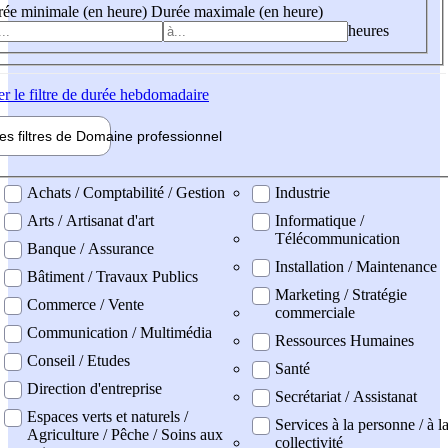
ée minimale (en heure)
Durée maximale (en heure)
heures
er
le filtre de durée hebdomadaire
les filtres de
Domaine pro
fessionnel
ne professionel
Achats / Comptabilité / Gestion
Industrie
Arts / Artisanat d'art
Informatique /
Télécommunication
Banque / Assurance
Installation / Maintenance
Bâtiment / Travaux Publics
Marketing / Stratégie
Commerce / Vente
commerciale
Communication / Multimédia
Ressources Humaines
Conseil / Etudes
Santé
Direction d'entreprise
Secrétariat / Assistanat
Espaces verts et naturels /
Services à la personne / à l
Agriculture / Pêche / Soins aux
collectivité