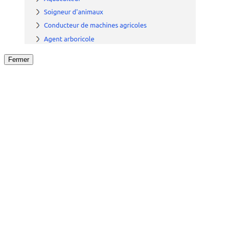
Fermer
Fermer
le détail de l'offre
/
Offre
sur
Offre précéden