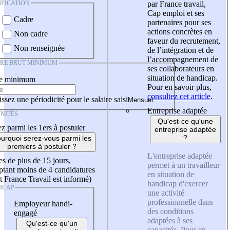
IFICATION
par France travail,
Cap emploi et ses
Cadre
partenaires pour ses
actions concrètes en
Non cadre
faveur du recrutement,
Non renseignée
de l’intégration et de
l’accompagnement de
IRE BRUT MINIMUM
ses collaborateurs en
situation de handicap.
re minimum
Pour en savoir plus,
consultez cet article
.
ssez une périodicité pour le salaire saisi
Entreprise adaptée
NITÉS
Qu'est-ce qu'une
z parmi les 1ers à postuler
entreprise adaptée
?
urquoi serez-vous parmi les
premiers à postuler ?
L'entreprise adaptée
es de plus de 15 jours,
permet à un travailleur
tant moins de 4 candidatures
en situation de
t France Travail est informé)
handicap d'exercer
ICAP
une activité
professionnelle dans
Employeur handi-
des conditions
engagé
adaptées à ses
Qu'est-ce qu'un
capacités. Pour en