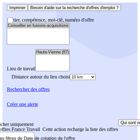
Imprimer
Besoin d'aide sur la recherche d'offres d'emploi ?
Métier, compétence, mot-clé, numéro d'offre
Lieu de travail
Distance autour du lieu choisi
Rechercher
des offres
Créer une alerte
Qui sont n
icher uniquement
 offres France Travail
Cette action recharge la liste des offres
les filtres de
Date de création
de l'offre