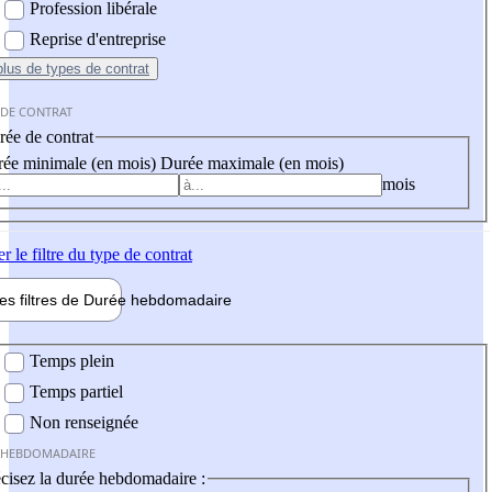
Profession libérale
Reprise d'entreprise
plus
de types de contrat
 DE CONTRAT
ée de contrat
ée minimale (en mois)
Durée maximale (en mois)
mois
er
le filtre du type de contrat
les filtres de
Durée hebdo
madaire
 hebdomadaire
Temps plein
Temps partiel
Non renseignée
 HEBDOMADAIRE
cisez la durée hebdomadaire :