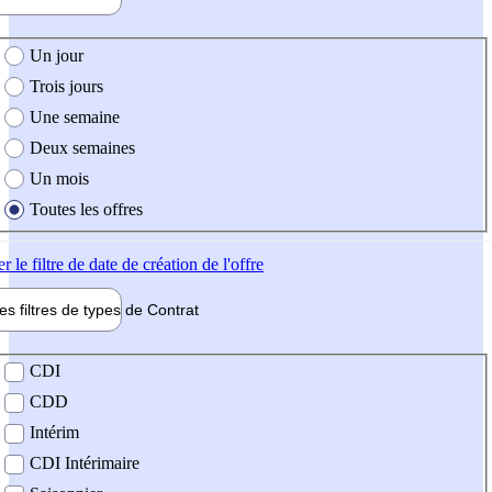
e création de l'offre
Un jour
Trois jours
Une semaine
Deux semaines
Un mois
Toutes les offres
er
le filtre de date de création de l'offre
les filtres de types de
Contrat
de contrat
CDI
CDD
Intérim
CDI Intérimaire