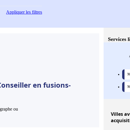
Appliquer
les filtres
Services l
M
onseiller en fusions-
M
hographe ou
Villes
ave
acquisit