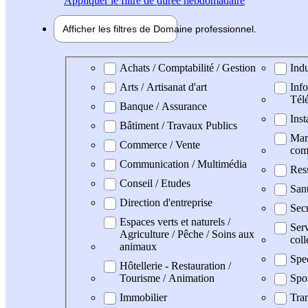
Appliquer
le filtre de durée hebdomadaire
Afficher les filtres de
Domaine pro
fessionnel
Domaine professionel
Achats / Comptabilité / Gestion
Indu
Arts / Artisanat d'art
Info
Tél
Banque / Assurance
Inst
Bâtiment / Travaux Publics
Mark
Commerce / Vente
com
Communication / Multimédia
Res
Conseil / Etudes
San
Direction d'entreprise
Secr
Espaces verts et naturels /
Serv
Agriculture / Pêche / Soins aux
coll
animaux
Spe
Hôtellerie - Restauration /
Tourisme / Animation
Spo
Immobilier
Tran