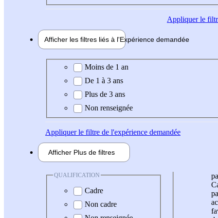
Appliquer
le fil
Afficher les filtres liés à l'
Expérience
demandée
Expérience demandée
Moins de 1 an
De 1 à 3 ans
Plus de 3 ans
Non renseignée
Appliquer
le filtre de l'expérience demandée
Afficher
Plus de
filtres
QUALIFICATION
pa
Ca
Cadre
pa
ac
Non cadre
fa
Non renseignée