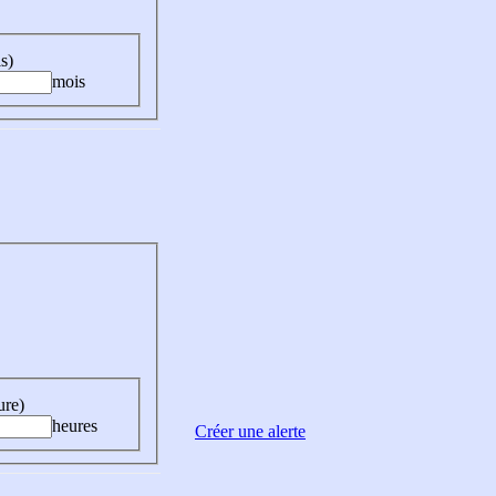
s)
mois
ure)
heures
Créer une alerte