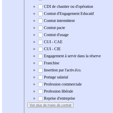
CDI de chantier ou d'opération
Contrat d'Engagement Educatif
Contrat intermittent
Contrat pacte
Contrat d'usage
CUI - CAE
CUI - CIE
Engagement à servir dans la réserve
Franchise
Insertion par l'activ.éco.
Portage salarial
Profession commerciale
Profession libérale
Reprise d'entreprise
Voir plus
de types de contrat