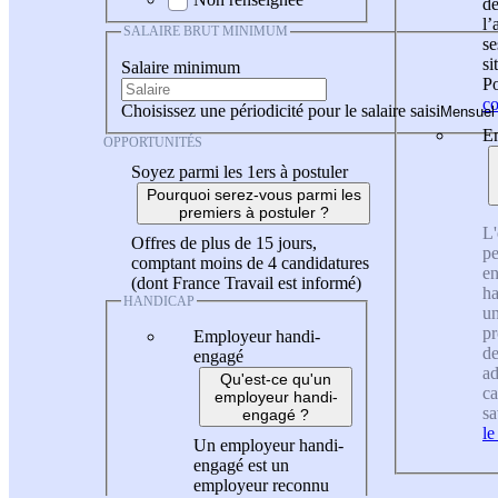
de
l
SALAIRE BRUT MINIMUM
se
si
Salaire minimum
Po
co
Choisissez une périodicité pour le salaire saisi
En
OPPORTUNITÉS
Soyez parmi les 1ers à postuler
Pourquoi serez-vous parmi les
premiers à postuler ?
L'
Offres de plus de 15 jours,
pe
comptant moins de 4 candidatures
en
(dont France Travail est informé)
ha
HANDICAP
un
pr
Employeur handi-
de
engagé
ad
Qu'est-ce qu'un
ca
employeur handi-
sa
engagé ?
le
Un employeur handi-
engagé est un
employeur reconnu