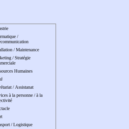
strie
rmatique /
écommunication
allation / Maintenance
eting / Stratégie
merciale
sources Humaines
té
étariat / Assistanat
ices à la personne / à la
ectivité
ctacle
rt
sport / Logistique