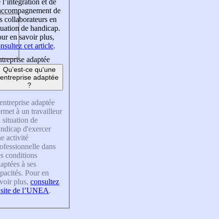
 l’intégration et de
’accompagnement de
s collaborateurs en
tuation de handicap.
ur en savoir plus,
nsultez cet article
.
treprise adaptée
Qu'est-ce qu'une
entreprise adaptée
?
entreprise adaptée
rmet à un travailleur
 situation de
ndicap d'exercer
e activité
ofessionnelle dans
s conditions
aptées à ses
pacités. Pour en
voir plus,
consultez
 site de l’UNEA
.