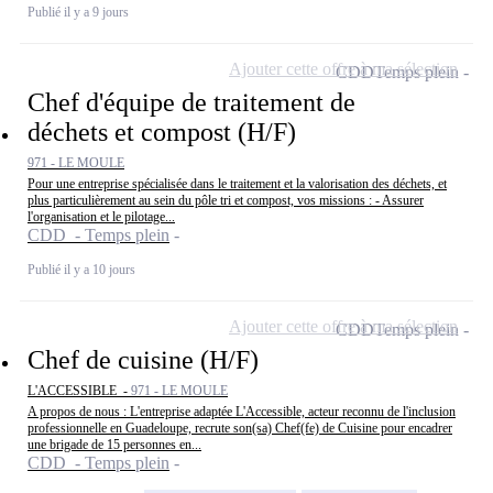
Publié il y a 9 jours
Ajouter cette offre à ma sélection
CDD
Temps plein
Chef d'équipe de traitement de
déchets et compost (H/F)
971 - LE MOULE
Pour une entreprise spécialisée dans le traitement et la valorisation des déchets, et
plus particulièrement au sein du pôle tri et compost, vos missions : - Assurer
l'organisation et le pilotage...
CDD - Temps plein
Publié il y a 10 jours
Ajouter cette offre à ma sélection
CDD
Temps plein
Chef de cuisine (H/F)
L'ACCESSIBLE -
971 - LE MOULE
A propos de nous : L'entreprise adaptée L'Accessible, acteur reconnu de l'inclusion
professionnelle en Guadeloupe, recrute son(sa) Chef(fe) de Cuisine pour encadrer
une brigade de 15 personnes en...
CDD - Temps plein