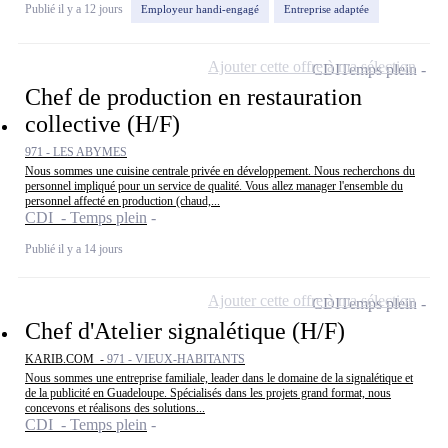
Publié il y a 12 jours
Employeur handi-engagé
Entreprise adaptée
Ajouter cette offre à ma sélection
CDI
Temps plein
Chef de production en restauration
collective (H/F)
971 - LES ABYMES
Nous sommes une cuisine centrale privée en développement. Nous recherchons du
personnel impliqué pour un service de qualité. Vous allez manager l'ensemble du
personnel affecté en production (chaud,...
CDI - Temps plein
Publié il y a 14 jours
Ajouter cette offre à ma sélection
CDI
Temps plein
Chef d'Atelier signalétique (H/F)
KARIB.COM -
971 - VIEUX-HABITANTS
Nous sommes une entreprise familiale, leader dans le domaine de la signalétique et
de la publicité en Guadeloupe. Spécialisés dans les projets grand format, nous
concevons et réalisons des solutions...
CDI - Temps plein