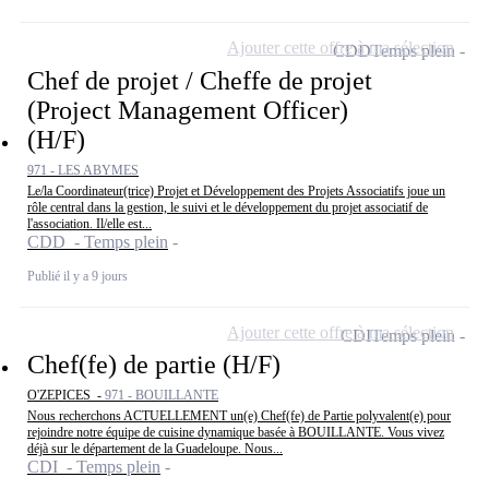
Ajouter cette offre à ma sélection
CDD
Temps plein
Chef de projet / Cheffe de projet
(Project Management Officer)
(H/F)
971 - LES ABYMES
Le/la Coordinateur(trice) Projet et Développement des Projets Associatifs joue un
rôle central dans la gestion, le suivi et le développement du projet associatif de
l'association. Il/elle est...
CDD - Temps plein
Publié il y a 9 jours
Ajouter cette offre à ma sélection
CDI
Temps plein
Chef(fe) de partie (H/F)
O'ZEPICES -
971 - BOUILLANTE
Nous recherchons ACTUELLEMENT un(e) Chef(fe) de Partie polyvalent(e) pour
rejoindre notre équipe de cuisine dynamique basée à BOUILLANTE. Vous vivez
déjà sur le département de la Guadeloupe. Nous...
CDI - Temps plein