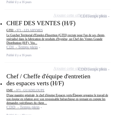
Publié il y a 16 jours
Ajouter cette offre à ma sélection
CDI
Temps plein
CHEF DES VENTES (H/F)
GTEI -
971 - LES ABYMES
Le Guichet Territorial d'Emploi d'Insertion (GTEI) recrute pour l'un de ses clients,
spécialisé dans la fabrication de produits d'hygiène, un Chef des Ventes Grande
Distribution (H/F). Vos...
CDI - Temps plein
Publié il y a 16 jours
Ajouter cette offre à ma sélection
CDD
Temps plein
Chef / Cheffe d'équipe d'entretien
des espaces verts (H/F)
EME -
971 - GUADELOUPE
D'une manière générale, le chef d'équipe Espaces verts/Élagage organise le travail de
son équipe en relation avec son responsable hiérarchique en prenant en compte les
demandes spécifiques du client....
CDD - Temps plein