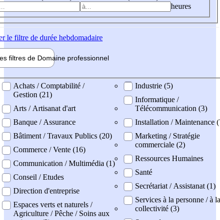
heures
er
le filtre de durée hebdomadaire
les filtres de
Domaine pro
fessionnel
ne professionel
Achats / Comptabilité /
Industrie (5)
Gestion (21)
Informatique /
Arts / Artisanat d'art
Télécommunication (3)
Banque / Assurance
Installation / Maintenance (
Bâtiment / Travaux Publics (20)
Marketing / Stratégie
commerciale (2)
Commerce / Vente (16)
Ressources Humaines
Communication / Multimédia (1)
Santé
Conseil / Etudes
Secrétariat / Assistanat (1)
Direction d'entreprise
Services à la personne / à l
Espaces verts et naturels /
collectivité (3)
Agriculture / Pêche / Soins aux