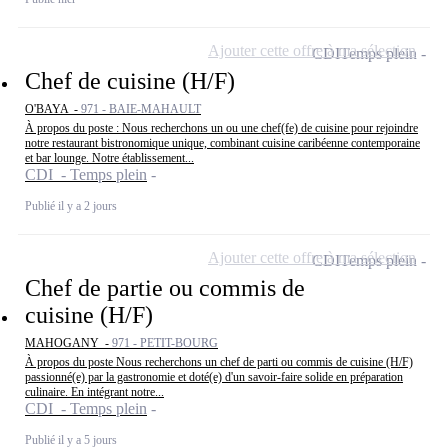
Ajouter cette offre à ma sélection
CDI
Temps plein
Chef de cuisine (H/F)
O'BAYA -
971 - BAIE-MAHAULT
À propos du poste : Nous recherchons un ou une chef(fe) de cuisine pour rejoindre
notre restaurant bistronomique unique, combinant cuisine caribéenne contemporaine
et bar lounge. Notre établissement...
CDI - Temps plein
Publié il y a 2 jours
Ajouter cette offre à ma sélection
CDI
Temps plein
Chef de partie ou commis de
cuisine (H/F)
MAHOGANY -
971 - PETIT-BOURG
À propos du poste Nous recherchons un chef de parti ou commis de cuisine (H/F)
passionné(e) par la gastronomie et doté(e) d'un savoir-faire solide en préparation
culinaire. En intégrant notre...
CDI - Temps plein
Publié il y a 5 jours