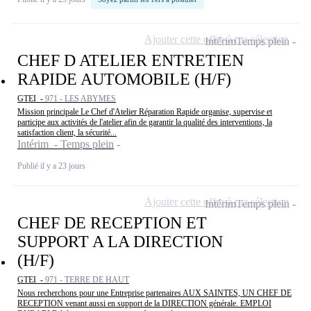
Ajouter cette offre à ma sélection
Intérim
Temps plein
CHEF D ATELIER ENTRETIEN
RAPIDE AUTOMOBILE (H/F)
GTEI -
971 - LES ABYMES
Mission principale Le Chef d'Atelier Réparation Rapide organise, supervise et
participe aux activités de l'atelier afin de garantir la qualité des interventions, la
satisfaction client, la sécurité...
Intérim - Temps plein
Publié il y a 23 jours
Ajouter cette offre à ma sélection
Intérim
Temps plein
CHEF DE RECEPTION ET
SUPPORT A LA DIRECTION
(H/F)
GTEI -
971 - TERRE DE HAUT
Nous recherchons pour une Entreprise partenaires AUX SAINTES, UN CHEF DE
RECEPTION venant aussi en support de la DIRECTION générale. EMPLOI