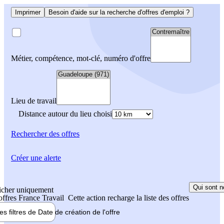
Imprimer
Besoin d'aide sur la recherche d'offres d'emploi ?
Métier, compétence, mot-clé, numéro d'offre
Lieu de travail
Distance autour du lieu choisi
Rechercher
des offres
Créer une alerte
Qui sont n
icher uniquement
 offres France Travail
Cette action recharge la liste des offres
les filtres de
Date de création
de l'offre