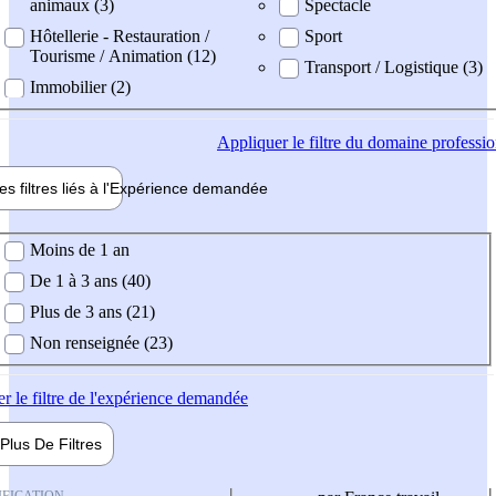
animaux (3)
Spectacle
Hôtellerie - Restauration /
Sport
Tourisme / Animation (12)
Transport / Logistique (3)
Immobilier (2)
Appliquer
le filtre du domaine professi
es filtres liés à l'
Expérience
demandée
ience demandée
Moins de 1 an
De 1 à 3 ans (40)
Plus de 3 ans (21)
Non renseignée (23)
er
le filtre de l'expérience demandée
Plus De
Filtres