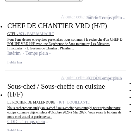
Ajouter cette offre à ma sélection
Intérim
Temps plein
CHEF DE CHANTIER VRD (H/F)
GTEI -
971 - BAIE MAHAULT
Pour l'une de nos entreprises partenaires nous sommes à la recherche d'un CHEF D
EQUIPE VRD H/F avec une Expérience de 5ans minimum; Les Missions
Principales : -1. Gestion de Chantier : Planifier...
Intérim - Temps plein
Publié hier
Ajouter cette offre à ma sélection
CDD
Temps plein
Sous-chef / Sous-cheffe en cuisine
(H/F)
LE ROCHER DE MALENDURE -
971 - BOUILLANTE
Nous recherchons un(e) sous-chef / sous-cheffe passionné(e) pour rejoindre notre
équipe culinaire déjà en place d'Octobre 2026 à Mai 2027. Vous serez le binôme de
notre chef actuel et participerez...
CDD - Temps plein
Publié hier