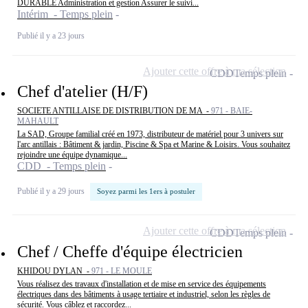
DURABLE Administration et gestion Assurer le suivi...
Intérim - Temps plein
Publié il y a 23 jours
Ajouter cette offre à ma sélection
CDD
Temps plein
Chef d'atelier (H/F)
SOCIETE ANTILLAISE DE DISTRIBUTION DE MA -
971 - BAIE-
MAHAULT
La SAD, Groupe familial créé en 1973, distributeur de matériel pour 3 univers sur
l'arc antillais : Bâtiment & jardin, Piscine & Spa et Marine & Loisirs. Vous souhaitez
rejoindre une équipe dynamique...
CDD - Temps plein
Publié il y a 29 jours
Soyez parmi les 1ers à postuler
Ajouter cette offre à ma sélection
CDD
Temps plein
Chef / Cheffe d'équipe électricien
KHIDOU DYLAN -
971 - LE MOULE
Vous réalisez des travaux d'installation et de mise en service des équipements
électriques dans des bâtiments à usage tertiaire et industriel, selon les règles de
sécurité. Vous câblez et raccordez...