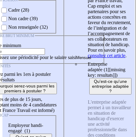
IFICATION
par France travail,
Cap emploi et ses
Cadre (28)
partenaires pour ses
actions concrètes en
Non cadre (39)
faveur du recrutement,
Non renseignée (32)
de l’intégration et de
l’accompagnement de
IRE BRUT MINIMUM
ses collaborateurs en
situation de handicap.
re minimum
Pour en savoir plus,
consultez cet article
.
ssez une périodicité pour le salaire saisi
Entreprise
NITÉS
adaptée (1
[[missing
z parmi les 1ers à postuler
key: resultats]]
)
résultats
Qu'est-ce qu'une
urquoi serez-vous parmi les
entreprise adaptée
premiers à postuler ?
?
es de plus de 15 jours,
L'entreprise adaptée
tant moins de 4 candidatures
permet à un travailleur
t France Travail est informé)
en situation de
ICAP
handicap d'exercer
une activité
Employeur handi-
professionnelle dans
engagé (1)
des conditions
Qu'est-ce qu'un