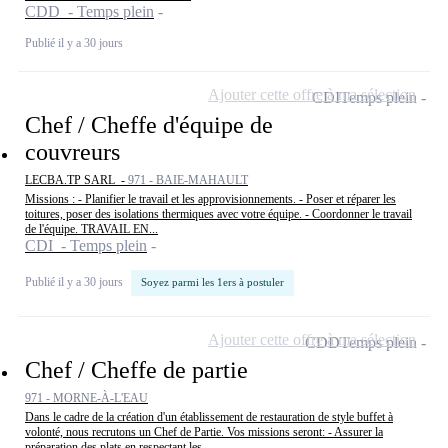
CDD - Temps plein
Publié il y a 30 jours
Ajouter cette offre à ma sélection
CDI
Temps plein
Chef / Cheffe d'équipe de
couvreurs
LECBA.TP SARL -
971 - BAIE-MAHAULT
Missions : - Planifier le travail et les approvisionnements. - Poser et réparer les
toitures, poser des isolations thermiques avec votre équipe. - Coordonner le travail
de l'équipe. TRAVAIL EN...
CDI - Temps plein
Publié il y a 30 jours
Soyez parmi les 1ers à postuler
Ajouter cette offre à ma sélection
CDD
Temps plein
Chef / Cheffe de partie
971 - MORNE-À-L'EAU
Dans le cadre de la création d'un établissement de restauration de style buffet à
volonté, nous recrutons un Chef de Partie. Vos missions seront: - Assurer la
préparation des plats en respectant les...