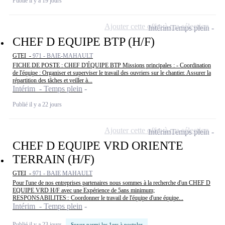
Publié il y a 19 jours
Ajouter cette offre à ma sélection
Intérim
Temps plein
CHEF D EQUIPE BTP (H/F)
GTEI -
971 - BAIE-MAHAULT
FICHE DE POSTE : CHEF D'ÉQUIPE BTP Missions principales : - Coordination
de l'équipe : Organiser et superviser le travail des ouvriers sur le chantier. Assurer la
répartition des tâches et veiller à...
Intérim - Temps plein
Publié il y a 22 jours
Ajouter cette offre à ma sélection
Intérim
Temps plein
CHEF D EQUIPE VRD ORIENTE
TERRAIN (H/F)
GTEI -
971 - BAIE MAHAULT
Pour l'une de nos entreprises partenaires nous sommes à la recherche d'un CHEF D
EQUIPE VRD H/F avec une Expérience de 5ans minimum;
RESPONSABILITES:: Coordonner le travail de l'équipe d'une équipe...
Intérim - Temps plein
Publié il y a 23 jours
Soyez parmi les 1ers à postuler