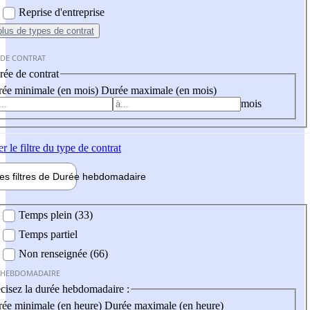
Reprise d'entreprise
plus
de types de contrat
 DE CONTRAT
ée de contrat
ée minimale (en mois)
Durée maximale (en mois)
mois
er
le filtre du type de contrat
les filtres de
Durée hebdo
madaire
 hebdomadaire
Temps plein (33)
Temps partiel
Non renseignée (66)
 HEBDOMADAIRE
cisez la durée hebdomadaire :
ée minimale (en heure)
Durée maximale (en heure)