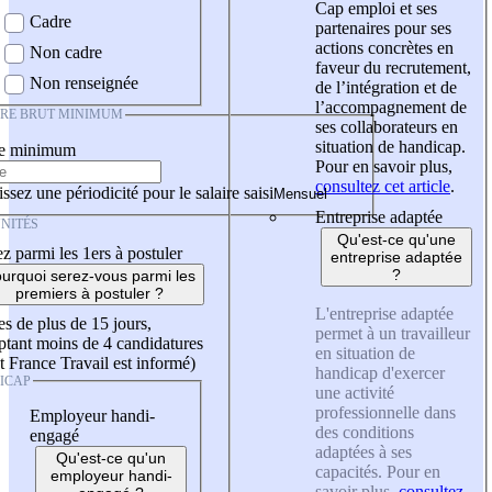
Cap emploi et ses
Cadre
partenaires pour ses
actions concrètes en
Non cadre
faveur du recrutement,
Non renseignée
de l’intégration et de
l’accompagnement de
IRE BRUT MINIMUM
ses collaborateurs en
situation de handicap.
re minimum
Pour en savoir plus,
consultez cet article
.
ssez une périodicité pour le salaire saisi
Entreprise adaptée
NITÉS
Qu'est-ce qu'une
z parmi les 1ers à postuler
entreprise adaptée
?
urquoi serez-vous parmi les
premiers à postuler ?
L'entreprise adaptée
es de plus de 15 jours,
permet à un travailleur
tant moins de 4 candidatures
en situation de
t France Travail est informé)
handicap d'exercer
ICAP
une activité
professionnelle dans
Employeur handi-
des conditions
engagé
adaptées à ses
Qu'est-ce qu'un
capacités. Pour en
employeur handi-
savoir plus,
consultez