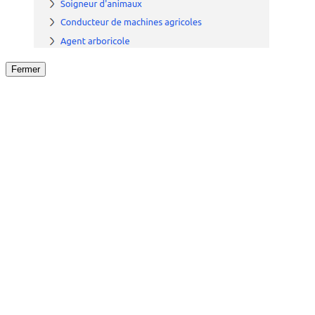
Fermer
Fermer
le détail de l'offre
/
Offre
sur
Offre précéden