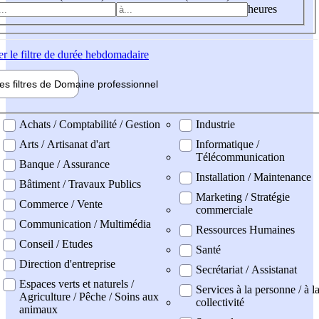
heures
er
le filtre de durée hebdomadaire
les filtres de
Domaine pro
fessionnel
ne professionel
Achats / Comptabilité / Gestion
Industrie
Arts / Artisanat d'art
Informatique /
Télécommunication
Banque / Assurance
Installation / Maintenance
Bâtiment / Travaux Publics
Marketing / Stratégie
Commerce / Vente
commerciale
Communication / Multimédia
Ressources Humaines
Conseil / Etudes
Santé
Direction d'entreprise
Secrétariat / Assistanat
Espaces verts et naturels /
Services à la personne / à l
Agriculture / Pêche / Soins aux
collectivité
animaux