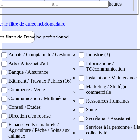
heures
er
le filtre de durée hebdomadaire
les filtres de
Domaine pro
fessionnel
ne professionel
Achats / Comptabilité / Gestion
Industrie (3)
Arts / Artisanat d'art
Informatique /
Télécommunication
Banque / Assurance
Installation / Maintenance
Bâtiment / Travaux Publics (16)
Marketing / Stratégie
Commerce / Vente
commerciale
Communication / Multimédia
Ressources Humaines
Conseil / Etudes
Santé
Direction d'entreprise
Secrétariat / Assistanat
Espaces verts et naturels /
Services à la personne / à l
Agriculture / Pêche / Soins aux
collectivité
animaux