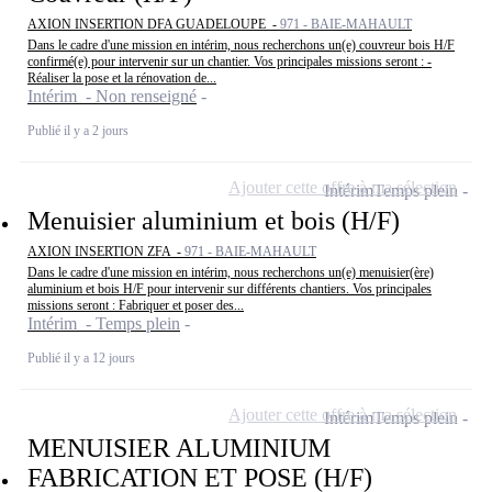
AXION INSERTION DFA GUADELOUPE -
971 - BAIE-MAHAULT
Dans le cadre d'une mission en intérim, nous recherchons un(e) couvreur bois H/F
confirmé(e) pour intervenir sur un chantier. Vos principales missions seront : -
Réaliser la pose et la rénovation de...
Intérim - Non renseigné
Publié il y a 2 jours
Ajouter cette offre à ma sélection
Intérim
Temps plein
Menuisier aluminium et bois (H/F)
AXION INSERTION ZFA -
971 - BAIE-MAHAULT
Dans le cadre d'une mission en intérim, nous recherchons un(e) menuisier(ère)
aluminium et bois H/F pour intervenir sur différents chantiers. Vos principales
missions seront : Fabriquer et poser des...
Intérim - Temps plein
Publié il y a 12 jours
Ajouter cette offre à ma sélection
Intérim
Temps plein
MENUISIER ALUMINIUM
FABRICATION ET POSE (H/F)