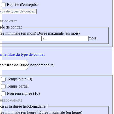
Reprise d'entreprise
plus
de types de contrat
 DE CONTRAT
ée de contrat
ée minimale (en mois)
Durée maximale (en mois)
mois
er
le filtre du type de contrat
les filtres de
Durée hebdo
madaire
 hebdomadaire
Temps plein (9)
Temps partiel
Non renseignée (10)
 HEBDOMADAIRE
cisez la durée hebdomadaire :
ée minimale (en heure)
Durée maximale (en heure)