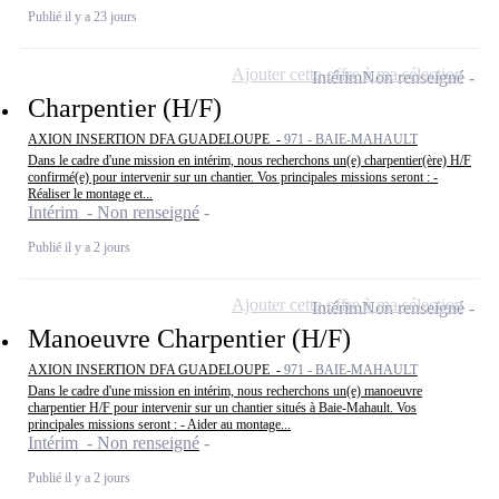
Publié il y a 23 jours
Ajouter cette offre à ma sélection
Intérim
Non renseigné
Charpentier (H/F)
AXION INSERTION DFA GUADELOUPE -
971 - BAIE-MAHAULT
Dans le cadre d'une mission en intérim, nous recherchons un(e) charpentier(ère) H/F
confirmé(e) pour intervenir sur un chantier. Vos principales missions seront : -
Réaliser le montage et...
Intérim - Non renseigné
Publié il y a 2 jours
Ajouter cette offre à ma sélection
Intérim
Non renseigné
Manoeuvre Charpentier (H/F)
AXION INSERTION DFA GUADELOUPE -
971 - BAIE-MAHAULT
Dans le cadre d'une mission en intérim, nous recherchons un(e) manoeuvre
charpentier H/F pour intervenir sur un chantier situés à Baie-Mahault. Vos
principales missions seront : - Aider au montage...
Intérim - Non renseigné
Publié il y a 2 jours