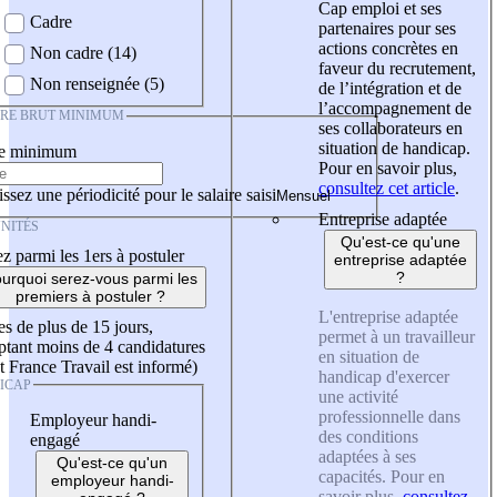
Cap emploi et ses
Cadre
partenaires pour ses
actions concrètes en
Non cadre (14)
faveur du recrutement,
Non renseignée (5)
de l’intégration et de
l’accompagnement de
IRE BRUT MINIMUM
ses collaborateurs en
situation de handicap.
re minimum
Pour en savoir plus,
consultez cet article
.
ssez une périodicité pour le salaire saisi
Entreprise adaptée
NITÉS
Qu'est-ce qu'une
z parmi les 1ers à postuler
entreprise adaptée
?
urquoi serez-vous parmi les
premiers à postuler ?
L'entreprise adaptée
es de plus de 15 jours,
permet à un travailleur
tant moins de 4 candidatures
en situation de
t France Travail est informé)
handicap d'exercer
ICAP
une activité
professionnelle dans
Employeur handi-
des conditions
engagé
adaptées à ses
Qu'est-ce qu'un
capacités. Pour en
employeur handi-
savoir plus,
consultez