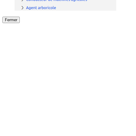
Fermer
Fermer
le détail de l'offre
/
Offre
sur
Offre précéden