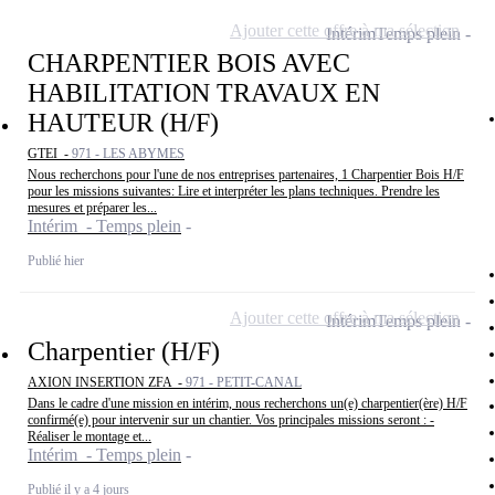
Ajouter cette offre à ma sélection
Intérim
Temps plein
CHARPENTIER BOIS AVEC
HABILITATION TRAVAUX EN
HAUTEUR (H/F)
GTEI -
971 - LES ABYMES
Nous recherchons pour l'une de nos entreprises partenaires, 1 Charpentier Bois H/F
pour les missions suivantes: Lire et interpréter les plans techniques. Prendre les
mesures et préparer les...
Intérim - Temps plein
Publié hier
Ajouter cette offre à ma sélection
Intérim
Temps plein
Charpentier (H/F)
AXION INSERTION ZFA -
971 - PETIT-CANAL
Dans le cadre d'une mission en intérim, nous recherchons un(e) charpentier(ère) H/F
confirmé(e) pour intervenir sur un chantier. Vos principales missions seront : -
Réaliser le montage et...
Intérim - Temps plein
Publié il y a 4 jours