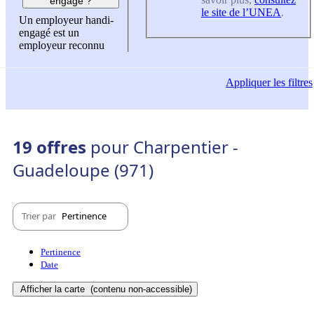
engagé ?
le site de l’UNEA
.
Un employeur handi-
engagé est un
employeur reconnu
Appliquer
les filtres
19 offres
pour Charpentier -
Guadeloupe (971)
Trier par
Pertinence
Pertinence
Date
Afficher la carte
(contenu non-accessible)