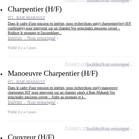
Intérim
Non renseigné
Charpentier (H/F)
971 - BAIE-MAHAULT
Dans le cadre d'une mission en intérim, nous recherchons un(e) charpentier(ère) H/F
confirmé(e) pour intervenir sur un chantier.Vos principales missions seront :-
Réaliser le montage et l'assemblage...
Intérim - Non renseigné
Publié il y a 3 jours
Ajouter cette offre à ma sélection
Intérim
Non renseigné
Manoeuvre Charpentier (H/F)
971 - BAIE-MAHAULT
Dans le cadre d'une mission en intérim, nous recherchons un(e) manoeuvre
charpentier H/F pour intervenir sur un chantier situés à Baie-Mahault.Vos
principales missions seront :- Aider au montage et à...
Intérim - Non renseigné
Publié il y a 3 jours
Ajouter cette offre à ma sélection
Intérim
Non renseigné
Couvreur (H/F)