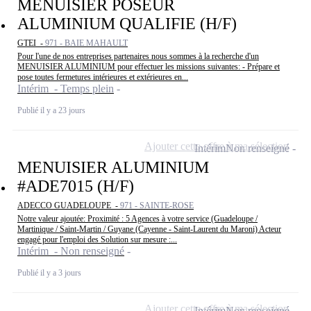
MENUISIER POSEUR
ALUMINIUM QUALIFIE (H/F)
GTEI -
971 - BAIE MAHAULT
Pour l'une de nos entreprises partenaires nous sommes à la recherche d'un
MENUISIER ALUMINIUM pour effectuer les missions suivantes: - Prépare et
pose toutes fermetures intérieures et extérieures en...
Intérim - Temps plein
Publié il y a 23 jours
Ajouter cette offre à ma sélection
Intérim
Non renseigné
MENUISIER ALUMINIUM
#ADE7015 (H/F)
ADECCO GUADELOUPE -
971 - SAINTE-ROSE
Notre valeur ajoutée: Proximité : 5 Agences à votre service (Guadeloupe /
Martinique / Saint-Martin / Guyane (Cayenne - Saint-Laurent du Maroni) Acteur
engagé pour l'emploi des Solution sur mesure :...
Intérim - Non renseigné
Publié il y a 3 jours
Ajouter cette offre à ma sélection
Intérim
Non renseigné