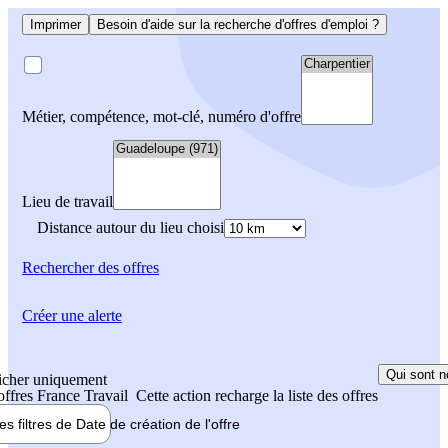
Imprimer
Besoin d'aide sur la recherche d'offres d'emploi ?
Métier, compétence, mot-clé, numéro d'offre
Lieu de travail
Distance autour du lieu choisi
Rechercher
des offres
Créer une alerte
Qui sont n
icher uniquement
 offres France Travail
Cette action recharge la liste des offres
les filtres de
Date de création
de l'offre