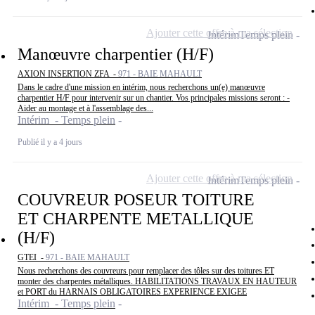
Ajouter cette offre à ma sélection
Intérim
Temps plein
Manœuvre charpentier (H/F)
AXION INSERTION ZFA -
971 - BAIE MAHAULT
Dans le cadre d'une mission en intérim, nous recherchons un(e) manœuvre
charpentier H/F pour intervenir sur un chantier. Vos principales missions seront : -
Aider au montage et à l'assemblage des...
Intérim - Temps plein
Publié il y a 4 jours
Ajouter cette offre à ma sélection
Intérim
Temps plein
COUVREUR POSEUR TOITURE
ET CHARPENTE METALLIQUE
(H/F)
GTEI -
971 - BAIE MAHAULT
Nous recherchons des couvreurs pour remplacer des tôles sur des toitures ET
monter des charpentes métalliques. HABILITATIONS TRAVAUX EN HAUTEUR
et PORT du HARNAIS OBLIGATOIRES EXPERIENCE EXIGEE
Intérim - Temps plein