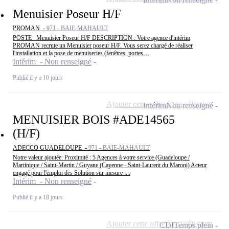
Menuisier Poseur H/F
PROMAN -
971 - BAIE-MAHAULT
POSTE : Menuisier Poseur H/F DESCRIPTION : Votre agence d'intérim
PROMAN recrute un Menuisier poseur H/F. Vous serez chargé de réaliser
l'installation et la pose de menuiseries (fenêtres, portes,...
Intérim - Non renseigné
Publié il y a 10 jours
Ajouter cette offre à ma sélection
Intérim
Non renseigné
MENUISIER BOIS #ADE14565
(H/F)
ADECCO GUADELOUPE -
971 - BAIE-MAHAULT
Notre valeur ajoutée: Proximité : 5 Agences à votre service (Guadeloupe /
Martinique / Saint-Martin / Guyane (Cayenne - Saint-Laurent du Maroni) Acteur
engagé pour l'emploi des Solution sur mesure :...
Intérim - Non renseigné
Publié il y a 18 jours
Ajouter cette offre à ma sélection
CDI
Temps plein