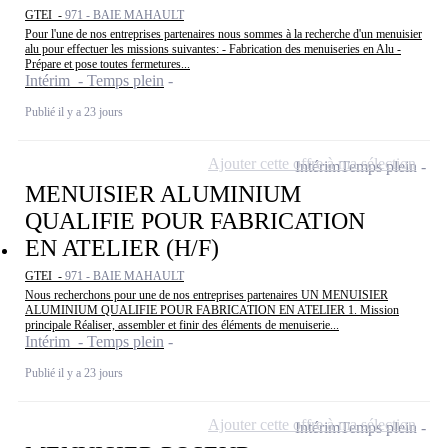
GTEI -
971 - BAIE MAHAULT
Pour l'une de nos entreprises partenaires nous sommes à la recherche d'un menuisier
alu pour effectuer les missions suivantes: - Fabrication des menuiseries en Alu -
Prépare et pose toutes fermetures...
Intérim - Temps plein
Publié il y a 23 jours
Ajouter cette offre à ma sélection
Intérim
Temps plein
MENUISIER ALUMINIUM
QUALIFIE POUR FABRICATION
EN ATELIER (H/F)
GTEI -
971 - BAIE MAHAULT
Nous recherchons pour une de nos entreprises partenaires UN MENUISIER
ALUMINIUM QUALIFIE POUR FABRICATION EN ATELIER 1. Mission
principale Réaliser, assembler et finir des éléments de menuiserie...
Intérim - Temps plein
Publié il y a 23 jours
Ajouter cette offre à ma sélection
Intérim
Temps plein