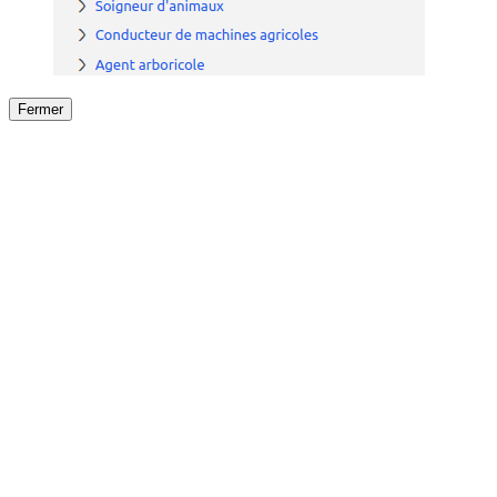
Fermer
Fermer
le détail de l'offre
/
Offre
sur
Offre précéden