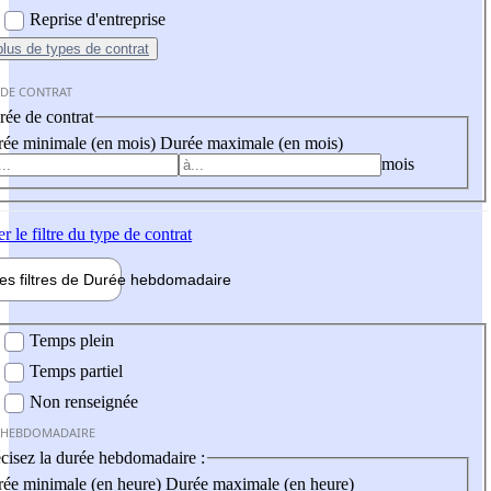
Reprise d'entreprise
plus
de types de contrat
 DE CONTRAT
ée de contrat
ée minimale (en mois)
Durée maximale (en mois)
mois
er
le filtre du type de contrat
les filtres de
Durée hebdo
madaire
 hebdomadaire
Temps plein
Temps partiel
Non renseignée
 HEBDOMADAIRE
cisez la durée hebdomadaire :
ée minimale (en heure)
Durée maximale (en heure)