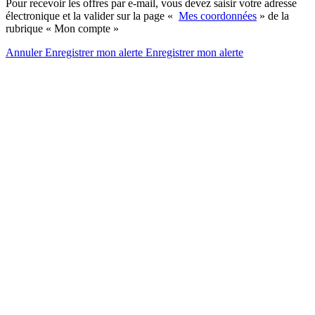
Pour recevoir les offres par e-mail, vous devez saisir votre adresse
électronique et la valider sur la page «
Mes coordonnées
» de la
rubrique « Mon compte »
Annuler
Enregistrer mon alerte
Enregistrer
mon alerte