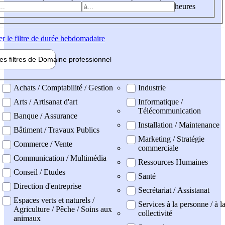
heures
er
le filtre de durée hebdomadaire
les filtres de
Domaine pro
fessionnel
ne professionel
Achats / Comptabilité / Gestion
Industrie
Arts / Artisanat d'art
Informatique /
Télécommunication
Banque / Assurance
Installation / Maintenance
Bâtiment / Travaux Publics
Marketing / Stratégie
Commerce / Vente
commerciale
Communication / Multimédia
Ressources Humaines
Conseil / Etudes
Santé
Direction d'entreprise
Secrétariat / Assistanat
Espaces verts et naturels /
Services à la personne / à l
Agriculture / Pêche / Soins aux
collectivité
animaux