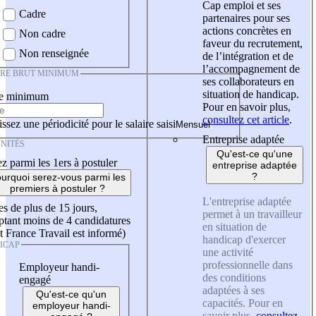
Cap emploi et ses
Cadre
partenaires pour ses
actions concrètes en
Non cadre
faveur du recrutement,
Non renseignée
de l’intégration et de
l’accompagnement de
IRE BRUT MINIMUM
ses collaborateurs en
situation de handicap.
re minimum
Pour en savoir plus,
consultez cet article
.
ssez une périodicité pour le salaire saisi
Entreprise adaptée
NITÉS
Qu'est-ce qu'une
z parmi les 1ers à postuler
entreprise adaptée
?
urquoi serez-vous parmi les
premiers à postuler ?
L'entreprise adaptée
es de plus de 15 jours,
permet à un travailleur
tant moins de 4 candidatures
en situation de
t France Travail est informé)
handicap d'exercer
ICAP
une activité
professionnelle dans
Employeur handi-
des conditions
engagé
adaptées à ses
Qu'est-ce qu'un
capacités. Pour en
employeur handi-
savoir plus,
consultez