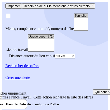
Imprimer
Besoin d'aide sur la recherche d'offres d'emploi ?
Métier, compétence, mot-clé, numéro d'offre
Lieu de travail
Distance autour du lieu choisi
Rechercher
des offres
Créer une alerte
Qui sont n
icher uniquement
 offres France Travail
Cette action recharge la liste des offres
les filtres de
Date de création
de l'offre