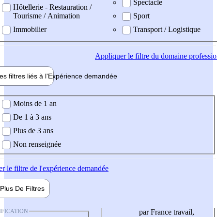
Spectacle
Hôtellerie - Restauration /
Tourisme / Animation
Sport
Immobilier
Transport / Logistique
Appliquer
le filtre du domaine professi
es filtres liés à l'
Expérience
demandée
ience demandée
Moins de 1 an
De 1 à 3 ans
Plus de 3 ans
Non renseignée
er
le filtre de l'expérience demandée
Plus De
Filtres
IFICATION
par France travail,