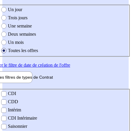
e création de l'offre
Un jour
Trois jours
Une semaine
Deux semaines
Un mois
Toutes les offres
er
le filtre de date de création de l'offre
les filtres de types de
Contrat
de contrat
CDI
CDD
Intérim
CDI Intérimaire
Saisonnier