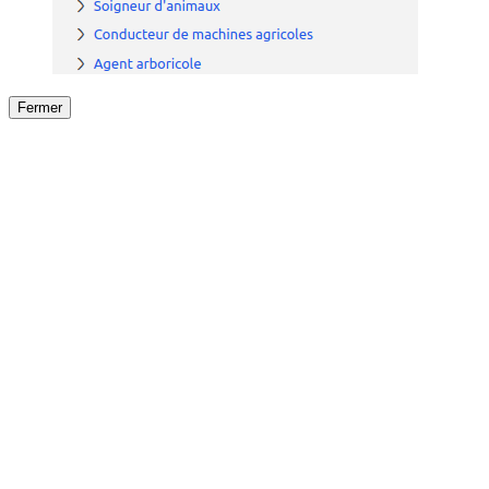
Fermer
Fermer
le détail de l'offre
/
Offre
sur
Offre précéden