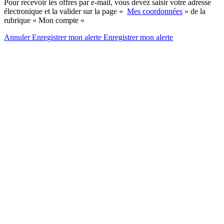
Pour recevoir les offres par e-mail, vous devez saisir votre adresse
électronique et la valider sur la page «
Mes coordonnées
» de la
rubrique « Mon compte »
Annuler
Enregistrer mon alerte
Enregistrer
mon alerte