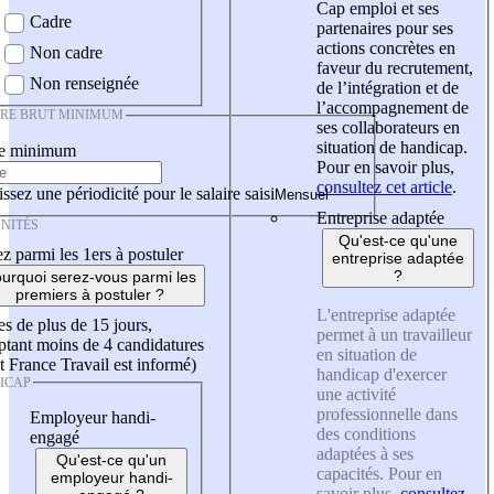
Cap emploi et ses
Cadre
partenaires pour ses
actions concrètes en
Non cadre
faveur du recrutement,
Non renseignée
de l’intégration et de
l’accompagnement de
IRE BRUT MINIMUM
ses collaborateurs en
situation de handicap.
re minimum
Pour en savoir plus,
consultez cet article
.
ssez une périodicité pour le salaire saisi
Entreprise adaptée
NITÉS
Qu'est-ce qu'une
z parmi les 1ers à postuler
entreprise adaptée
?
urquoi serez-vous parmi les
premiers à postuler ?
L'entreprise adaptée
es de plus de 15 jours,
permet à un travailleur
tant moins de 4 candidatures
en situation de
t France Travail est informé)
handicap d'exercer
ICAP
une activité
professionnelle dans
Employeur handi-
des conditions
engagé
adaptées à ses
Qu'est-ce qu'un
capacités. Pour en
employeur handi-
savoir plus,
consultez