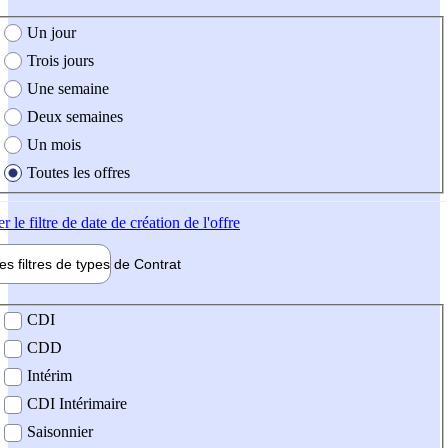
e création de l'offre
Un jour
Trois jours
Une semaine
Deux semaines
Un mois
Toutes les offres
er
le filtre de date de création de l'offre
les filtres de types de
Contrat
de contrat
CDI
CDD
Intérim
CDI Intérimaire
Saisonnier