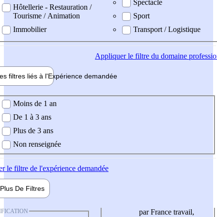
Spectacle
Hôtellerie - Restauration /
Tourisme / Animation
Sport
Immobilier
Transport / Logistique
Appliquer
le filtre du domaine professi
es filtres liés à l'
Expérience
demandée
ience demandée
Moins de 1 an
De 1 à 3 ans
Plus de 3 ans
Non renseignée
er
le filtre de l'expérience demandée
Plus De
Filtres
IFICATION
par France travail,