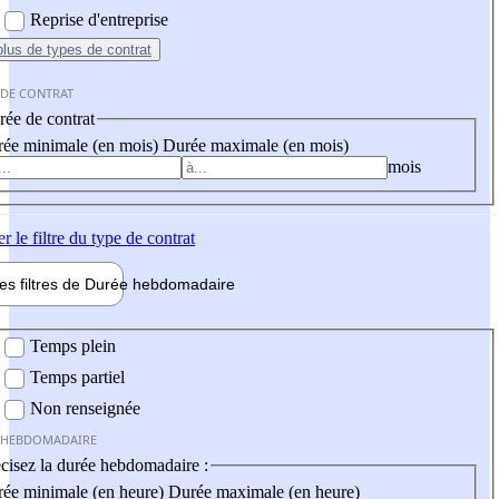
Reprise d'entreprise
plus
de types de contrat
 DE CONTRAT
ée de contrat
ée minimale (en mois)
Durée maximale (en mois)
mois
er
le filtre du type de contrat
les filtres de
Durée hebdo
madaire
 hebdomadaire
Temps plein
Temps partiel
Non renseignée
 HEBDOMADAIRE
cisez la durée hebdomadaire :
ée minimale (en heure)
Durée maximale (en heure)