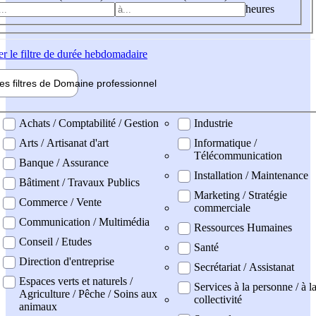
heures
er
le filtre de durée hebdomadaire
les filtres de
Domaine pro
fessionnel
ne professionel
Achats / Comptabilité / Gestion
Industrie
Arts / Artisanat d'art
Informatique /
Télécommunication
Banque / Assurance
Installation / Maintenance
Bâtiment / Travaux Publics
Marketing / Stratégie
Commerce / Vente
commerciale
Communication / Multimédia
Ressources Humaines
Conseil / Etudes
Santé
Direction d'entreprise
Secrétariat / Assistanat
Espaces verts et naturels /
Services à la personne / à l
Agriculture / Pêche / Soins aux
collectivité
animaux