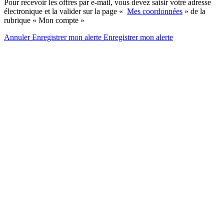
Pour recevoir les offres par e-mail, vous devez saisir votre adresse
électronique et la valider sur la page «
Mes coordonnées
» de la
rubrique « Mon compte »
Annuler
Enregistrer mon alerte
Enregistrer
mon alerte