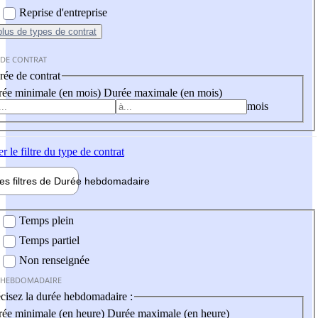
Reprise d'entreprise
plus
de types de contrat
 DE CONTRAT
ée de contrat
ée minimale (en mois)
Durée maximale (en mois)
mois
er
le filtre du type de contrat
les filtres de
Durée hebdo
madaire
 hebdomadaire
Temps plein
Temps partiel
Non renseignée
 HEBDOMADAIRE
cisez la durée hebdomadaire :
ée minimale (en heure)
Durée maximale (en heure)