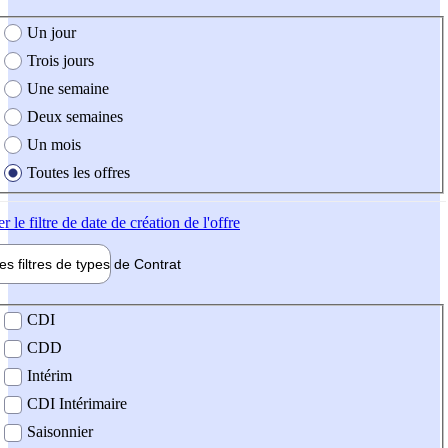
e création de l'offre
Un jour
Trois jours
Une semaine
Deux semaines
Un mois
Toutes les offres
er
le filtre de date de création de l'offre
les filtres de types de
Contrat
de contrat
CDI
CDD
Intérim
CDI Intérimaire
Saisonnier