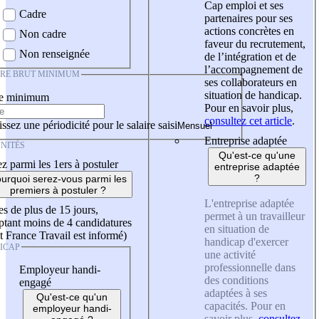
Cap emploi et ses
Cadre
partenaires pour ses
actions concrètes en
Non cadre
faveur du recrutement,
Non renseignée
de l’intégration et de
l’accompagnement de
IRE BRUT MINIMUM
ses collaborateurs en
situation de handicap.
re minimum
Pour en savoir plus,
consultez cet article
.
ssez une périodicité pour le salaire saisi
Entreprise adaptée
NITÉS
Qu'est-ce qu'une
z parmi les 1ers à postuler
entreprise adaptée
?
urquoi serez-vous parmi les
premiers à postuler ?
L'entreprise adaptée
es de plus de 15 jours,
permet à un travailleur
tant moins de 4 candidatures
en situation de
t France Travail est informé)
handicap d'exercer
ICAP
une activité
professionnelle dans
Employeur handi-
des conditions
engagé
adaptées à ses
Qu'est-ce qu'un
capacités. Pour en
employeur handi-
savoir plus,
consultez