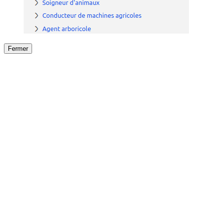
Fermer
Fermer
le détail de l'offre
/
Offre
sur
Offre précéden