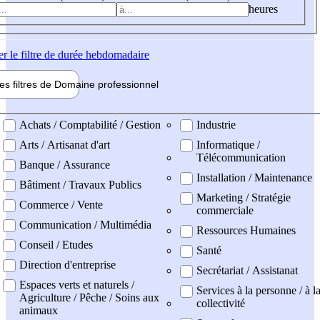
heures
er
le filtre de durée hebdomadaire
les filtres de
Domaine pro
fessionnel
ne professionel
Achats / Comptabilité / Gestion
Industrie
Arts / Artisanat d'art
Informatique /
Télécommunication
Banque / Assurance
Installation / Maintenance
Bâtiment / Travaux Publics
Marketing / Stratégie
Commerce / Vente
commerciale
Communication / Multimédia
Ressources Humaines
Conseil / Etudes
Santé
Direction d'entreprise
Secrétariat / Assistanat
Espaces verts et naturels /
Services à la personne / à l
Agriculture / Pêche / Soins aux
collectivité
animaux