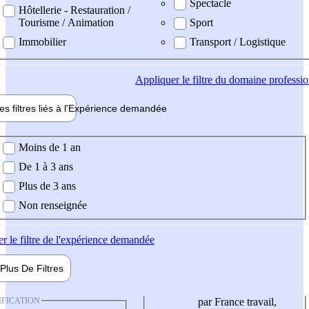
Spectacle
Hôtellerie - Restauration /
Tourisme / Animation
Sport
Immobilier
Transport / Logistique
Appliquer
le filtre du domaine professi
es filtres liés à l'
Expérience
demandée
ience demandée
Moins de 1 an
De 1 à 3 ans
Plus de 3 ans
Non renseignée
er
le filtre de l'expérience demandée
Plus De
Filtres
IFICATION
par France travail,