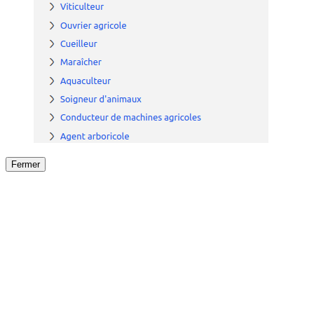
Fermer
Fermer
le détail de l'offre
/
Offre
sur
Offre précéden