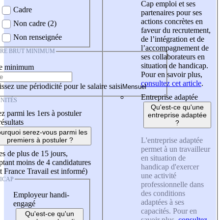
Cap emploi et ses
Cadre
partenaires pour ses
actions concrètes en
Non cadre (2)
faveur du recrutement,
Non renseignée
de l’intégration et de
l’accompagnement de
IRE BRUT MINIMUM
ses collaborateurs en
situation de handicap.
re minimum
Pour en savoir plus,
consultez cet article
.
ssez une périodicité pour le salaire saisi
Entreprise adaptée
NITÉS
Qu'est-ce qu'une
z parmi les 1ers à postuler
entreprise adaptée
résultats
?
urquoi serez-vous parmi les
L'entreprise adaptée
premiers à postuler ?
permet à un travailleur
es de plus de 15 jours,
en situation de
tant moins de 4 candidatures
handicap d'exercer
t France Travail est informé)
une activité
ICAP
professionnelle dans
des conditions
Employeur handi-
adaptées à ses
engagé
capacités. Pour en
Qu'est-ce qu'un
savoir plus,
consultez