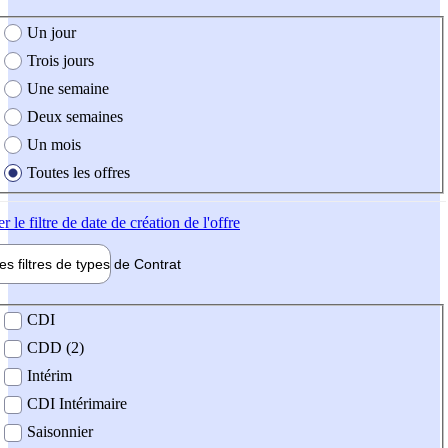
e création de l'offre
Un jour
Trois jours
Une semaine
Deux semaines
Un mois
Toutes les offres
er
le filtre de date de création de l'offre
les filtres de types de
Contrat
de contrat
CDI
CDD (2)
Intérim
CDI Intérimaire
Saisonnier