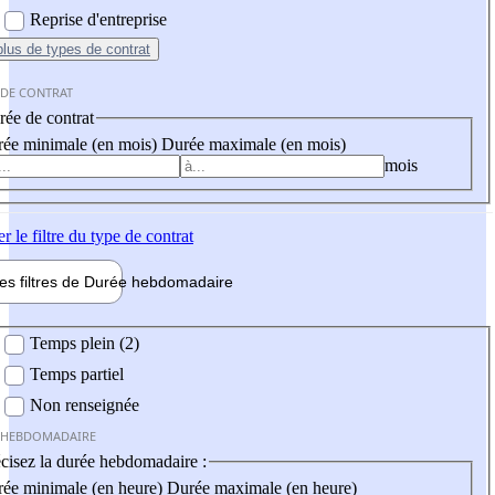
Reprise d'entreprise
plus
de types de contrat
 DE CONTRAT
ée de contrat
ée minimale (en mois)
Durée maximale (en mois)
mois
er
le filtre du type de contrat
les filtres de
Durée hebdo
madaire
 hebdomadaire
Temps plein (2)
Temps partiel
Non renseignée
 HEBDOMADAIRE
cisez la durée hebdomadaire :
ée minimale (en heure)
Durée maximale (en heure)