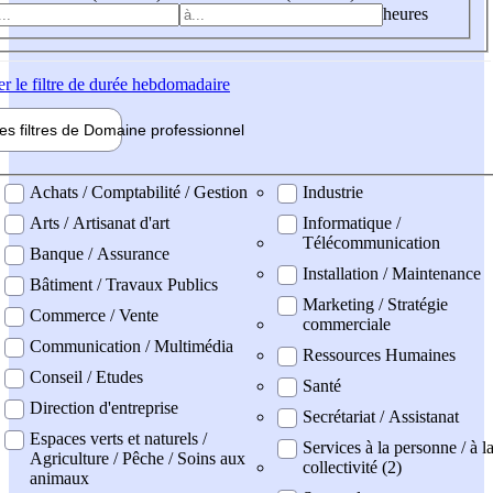
heures
er
le filtre de durée hebdomadaire
les filtres de
Domaine pro
fessionnel
ne professionel
Achats / Comptabilité / Gestion
Industrie
Arts / Artisanat d'art
Informatique /
Télécommunication
Banque / Assurance
Installation / Maintenance
Bâtiment / Travaux Publics
Marketing / Stratégie
Commerce / Vente
commerciale
Communication / Multimédia
Ressources Humaines
Conseil / Etudes
Santé
Direction d'entreprise
Secrétariat / Assistanat
Espaces verts et naturels /
Services à la personne / à l
Agriculture / Pêche / Soins aux
collectivité (2)
animaux