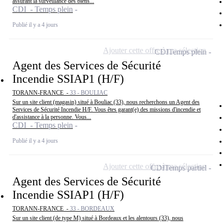
assurant la surveillance des biens...
CDI - Temps plein
Publié il y a 4 jours
Ajouter cette offre à ma sélection
CDI
Temps plein
Agent des Services de Sécurité
Incendie SSIAP1 (H/F)
TORANN-FRANCE -
33 - BOULIAC
Sur un site client (magasin) situé à Bouliac (33), nous recherchons un Agent des
Services de Sécurité Incendie H/F. Vous êtes garant(e) des missions d'incendie et
d'assistance à la personne. Vous...
CDI - Temps plein
Publié il y a 4 jours
Ajouter cette offre à ma sélection
CDI
Temps partiel
Agent des Services de Sécurité
Incendie SSIAP1 (H/F)
TORANN-FRANCE -
33 - BORDEAUX
Sur un site client (de type M) situé à Bordeaux et les alentours (33), nous