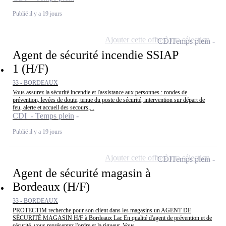
Publié il y a 19 jours
Ajouter cette offre à ma sélection
CDI
Temps plein
Agent de sécurité incendie SSIAP
1 (H/F)
33 - BORDEAUX
Vous assurez la sécurité incendie et l'assistance aux personnes : rondes de
prévention, levées de doute, tenue du poste de sécurité, intervention sur départ de
feu, alerte et accueil des secours,...
CDI - Temps plein
Publié il y a 19 jours
Ajouter cette offre à ma sélection
CDI
Temps plein
Agent de sécurité magasin à
Bordeaux (H/F)
33 - BORDEAUX
PROTECTIM recherche pour son client dans les magasins un AGENT DE
SÉCURITÉ MAGASIN H/F à Bordeaux Lac En qualité d'agent de prévention et de
sécurité, vous représentez l'ordre et la rigueur. Vous...