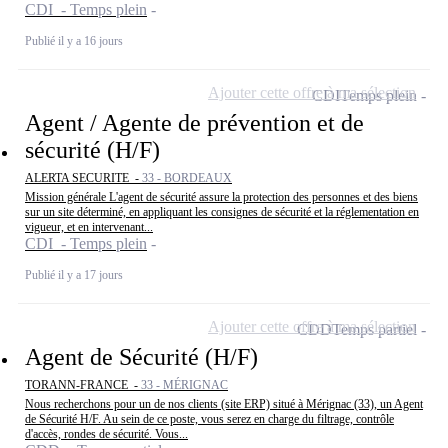
CDI - Temps plein
Publié il y a 16 jours
Ajouter cette offre à ma sélection
CDI
Temps plein
Agent / Agente de prévention et de
sécurité (H/F)
ALERTA SECURITE -
33 - BORDEAUX
Mission générale L'agent de sécurité assure la protection des personnes et des biens
sur un site déterminé, en appliquant les consignes de sécurité et la réglementation en
vigueur, et en intervenant...
CDI - Temps plein
Publié il y a 17 jours
Ajouter cette offre à ma sélection
CDD
Temps partiel
Agent de Sécurité (H/F)
TORANN-FRANCE -
33 - MÉRIGNAC
Nous recherchons pour un de nos clients (site ERP) situé à Mérignac (33), un Agent
de Sécurité H/F. Au sein de ce poste, vous serez en charge du filtrage, contrôle
d'accès, rondes de sécurité. Vous...