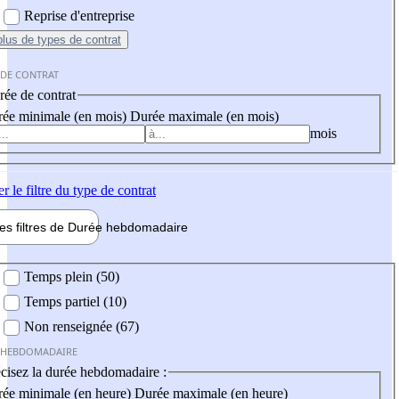
Reprise d'entreprise
plus
de types de contrat
 DE CONTRAT
ée de contrat
ée minimale (en mois)
Durée maximale (en mois)
mois
er
le filtre du type de contrat
les filtres de
Durée hebdo
madaire
 hebdomadaire
Temps plein (50)
Temps partiel (10)
Non renseignée (67)
 HEBDOMADAIRE
cisez la durée hebdomadaire :
ée minimale (en heure)
Durée maximale (en heure)