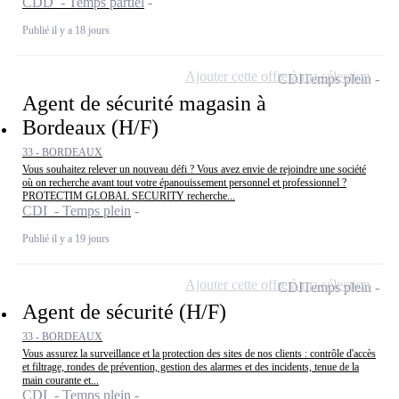
CDD - Temps partiel
Publié il y a 18 jours
Ajouter cette offre à ma sélection
CDI
Temps plein
Agent de sécurité magasin à
Bordeaux (H/F)
33 - BORDEAUX
Vous souhaitez relever un nouveau défi ? Vous avez envie de rejoindre une société
où on recherche avant tout votre épanouissement personnel et professionnel ?
PROTECTIM GLOBAL SECURITY recherche...
CDI - Temps plein
Publié il y a 19 jours
Ajouter cette offre à ma sélection
CDI
Temps plein
Agent de sécurité (H/F)
33 - BORDEAUX
Vous assurez la surveillance et la protection des sites de nos clients : contrôle d'accès
et filtrage, rondes de prévention, gestion des alarmes et des incidents, tenue de la
main courante et...
CDI - Temps plein