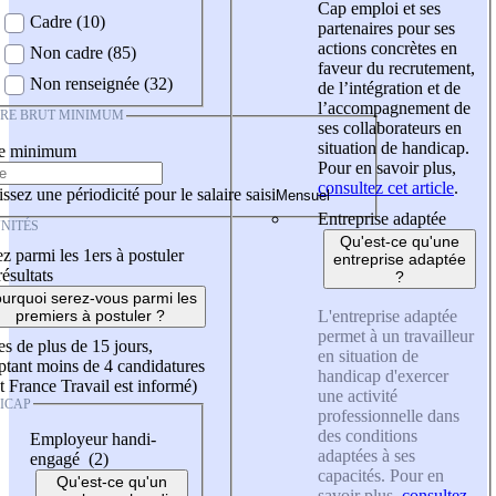
Cap emploi et ses
Cadre (10)
partenaires pour ses
actions concrètes en
Non cadre (85)
faveur du recrutement,
Non renseignée (32)
de l’intégration et de
l’accompagnement de
IRE BRUT MINIMUM
ses collaborateurs en
situation de handicap.
re minimum
Pour en savoir plus,
consultez cet article
.
ssez une périodicité pour le salaire saisi
Entreprise adaptée
NITÉS
Qu'est-ce qu'une
z parmi les 1ers à postuler
entreprise adaptée
résultats
?
urquoi serez-vous parmi les
L'entreprise adaptée
premiers à postuler ?
permet à un travailleur
es de plus de 15 jours,
en situation de
tant moins de 4 candidatures
handicap d'exercer
t France Travail est informé)
une activité
ICAP
professionnelle dans
des conditions
Employeur handi-
adaptées à ses
engagé (2)
capacités. Pour en
Qu'est-ce qu'un
savoir plus,
consultez