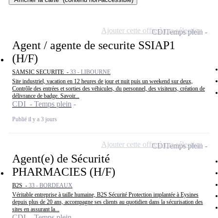
Ajouter cette offre à ma sélection
CDI
Temps plein
Agent / agente de securite SSIAP1
(H/F)
SAMSIC SECURITE -
33 - LIBOURNE
Site industriel, vacation en 12 heures de jour et nuit puis un weekend sur deux,
Contrôle des entrées et sorties des véhicules, du personnel, des visiteurs, création de
délivrance de badge. Savoir...
CDI - Temps plein
Publié il y a 3 jours
Ajouter cette offre à ma sélection
CDI
Temps plein
Agent(e) de Sécurité
PHARMACIES (H/F)
B2S -
33 - BORDEAUX
Véritable entreprise à taille humaine, B2S Sécurité Protection implantée à Eysines
depuis plus de 20 ans, accompagne ses clients au quotidien dans la sécurisation des
sites en assurant la...
CDI - Temps plein