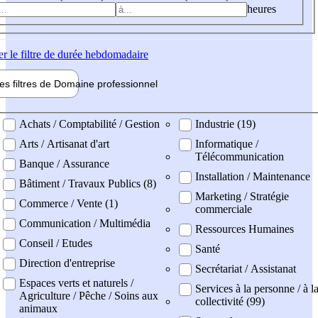
heures
er
le filtre de durée hebdomadaire
les filtres de
Domaine pro
fessionnel
ne professionel
Achats / Comptabilité / Gestion
Industrie (19)
Arts / Artisanat d'art
Informatique /
Télécommunication
Banque / Assurance
Installation / Maintenance
Bâtiment / Travaux Publics (8)
Marketing / Stratégie
Commerce / Vente (1)
commerciale
Communication / Multimédia
Ressources Humaines
Conseil / Etudes
Santé
Direction d'entreprise
Secrétariat / Assistanat
Espaces verts et naturels /
Services à la personne / à l
Agriculture / Pêche / Soins aux
collectivité (99)
animaux