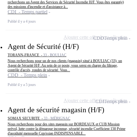
recherchons un Agent des Services de Sécurité Incendie H/F. Vous êtes garant(e)
des missions d'incendie et d'assistance à...
CDI - Temps partiel
Publié il y a 4 jours
Ajouter cette offre à ma sélection
CDD
Temps plein
Agent de Sécurité (H/F)
TORANN-FRANCE -
33 - BOULIAC
Nous recherchons pour un de nos clients (magasin) situé à BOULIAC (33), un
Agent de Sécurité H/F. Au sein de ce poste, vous serez en charge du filtrage,
contrôle d'accès, rondes de sécurité. Vous...
CDD - Temps plein
Publié il y a 5 jours
Ajouter cette offre à ma sélection
CDI
Temps plein
Agent de sécurité magasin (H/F)
SOMAX SECURITE -
33 - MÉRIGNAC
Nous recherchons pour des sites magasin sur BORDEAUX et CUB Mission
prévol, lutte contre la démarque inconnue, sécurité incendie Coefficient 150 Prime
d'assiduité mensuelle Cqp/ssiap INDISPENSABLE...