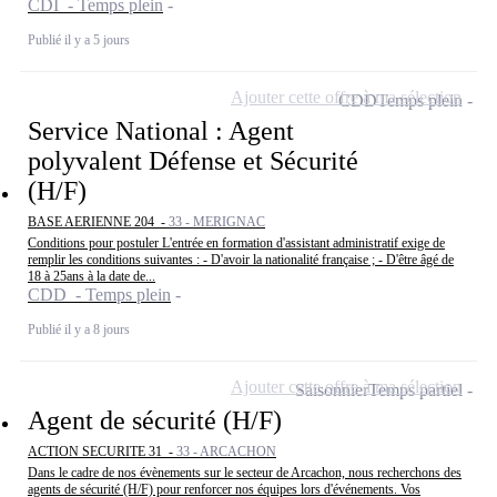
CDI - Temps plein
Publié il y a 5 jours
Ajouter cette offre à ma sélection
CDD
Temps plein
Service National : Agent
polyvalent Défense et Sécurité
(H/F)
BASE AERIENNE 204 -
33 - MERIGNAC
Conditions pour postuler L'entrée en formation d'assistant administratif exige de
remplir les conditions suivantes : - D'avoir la nationalité française ; - D'être âgé de
18 à 25ans à la date de...
CDD - Temps plein
Publié il y a 8 jours
Ajouter cette offre à ma sélection
Saisonnier
Temps partiel
Agent de sécurité (H/F)
ACTION SECURITE 31 -
33 - ARCACHON
Dans le cadre de nos évènements sur le secteur de Arcachon, nous recherchons des
agents de sécurité (H/F) pour renforcer nos équipes lors d'événements. Vos