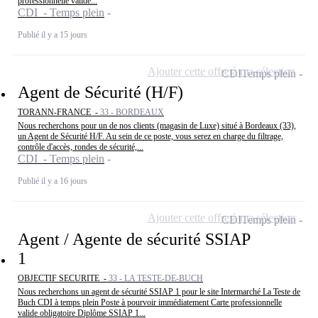
professionnelle valide...
CDI - Temps plein
Publié il y a 15 jours
Ajouter cette offre à ma sélection
CDI
Temps plein
Agent de Sécurité (H/F)
TORANN-FRANCE -
33 - BORDEAUX
Nous recherchons pour un de nos clients (magasin de Luxe) situé à Bordeaux (33),
un Agent de Sécurité H/F. Au sein de ce poste, vous serez en charge du filtrage,
contrôle d'accès, rondes de sécurité,...
CDI - Temps plein
Publié il y a 16 jours
Ajouter cette offre à ma sélection
CDI
Temps plein
Agent / Agente de sécurité SSIAP
1
OBJECTIF SECURITE -
33 - LA TESTE-DE-BUCH
Nous recherchons un agent de sécurité SSIAP 1 pour le site Intermarché La Teste de
Buch CDI à temps plein Poste à pourvoir immédiatement Carte professionnelle
valide obligatoire Diplôme SSIAP 1...