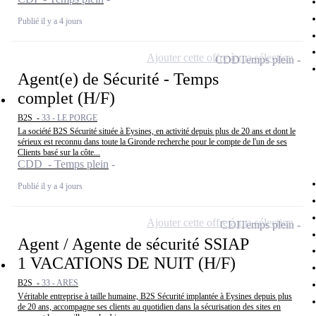
Publié il y a 4 jours
Ajouter cette offre à ma sélection
CDD
Temps plein
Agent(e) de Sécurité - Temps
complet (H/F)
B2S -
33 - LE PORGE
La société B2S Sécurité située à Eysines, en activité depuis plus de 20 ans et dont le
sérieux est reconnu dans toute la Gironde recherche pour le compte de l'un de ses
Clients basé sur la côte...
CDD - Temps plein
Publié il y a 4 jours
Ajouter cette offre à ma sélection
CDI
Temps plein
Agent / Agente de sécurité SSIAP
1 VACATIONS DE NUIT (H/F)
B2S -
33 - ARES
Véritable entreprise à taille humaine, B2S Sécurité implantée à Eysines depuis plus
de 20 ans, accompagne ses clients au quotidien dans la sécurisation des sites en