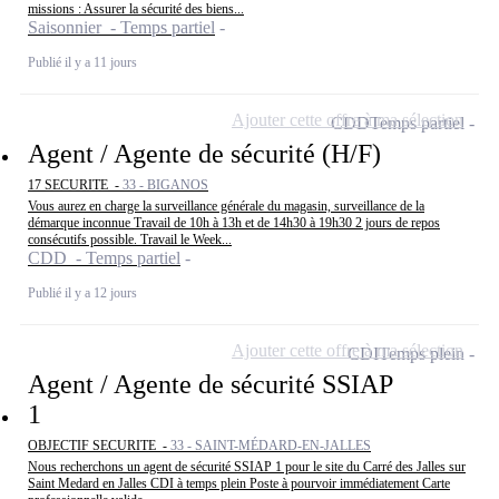
missions : Assurer la sécurité des biens...
Saisonnier - Temps partiel
Publié il y a 11 jours
Ajouter cette offre à ma sélection
CDD
Temps partiel
Agent / Agente de sécurité (H/F)
17 SECURITE -
33 - BIGANOS
Vous aurez en charge la surveillance générale du magasin, surveillance de la
démarque inconnue Travail de 10h à 13h et de 14h30 à 19h30 2 jours de repos
consécutifs possible. Travail le Week...
CDD - Temps partiel
Publié il y a 12 jours
Ajouter cette offre à ma sélection
CDI
Temps plein
Agent / Agente de sécurité SSIAP
1
OBJECTIF SECURITE -
33 - SAINT-MÉDARD-EN-JALLES
Nous recherchons un agent de sécurité SSIAP 1 pour le site du Carré des Jalles sur
Saint Medard en Jalles CDI à temps plein Poste à pourvoir immédiatement Carte