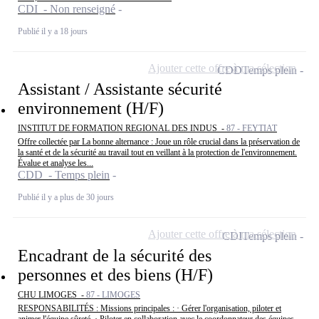
CDI - Non renseigné
Publié il y a 18 jours
Ajouter cette offre à ma sélection
CDD
Temps plein
Assistant / Assistante sécurité
environnement (H/F)
INSTITUT DE FORMATION REGIONAL DES INDUS -
87 - FEYTIAT
Offre collectée par La bonne alternance : Joue un rôle crucial dans la préservation de
la santé et de la sécurité au travail tout en veillant à la protection de l'environnement.
Évalue et analyse les...
CDD - Temps plein
Publié il y a plus de 30 jours
Ajouter cette offre à ma sélection
CDI
Temps plein
Encadrant de la sécurité des
personnes et des biens (H/F)
CHU LIMOGES -
87 - LIMOGES
RESPONSABILITÉS : Missions principales : · Gérer l'organisation, piloter et