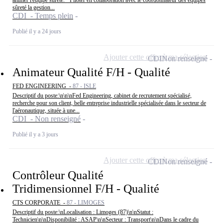
animer l'équipe sûreté. · Piloter en collaboration avec le coordonnateur des équipes
sûreté la gestion...
CDI - Temps plein
Publié il y a 24 jours
Ajouter cette offre à ma sélection
CDI
Non renseigné
Animateur Qualité F/H - Qualité
FED ENGINEERING -
87 - ISLE
Descriptif du poste:\n\n\nFed Engineering, cabinet de recrutement spécialisé,
recherche pour son client, belle entreprise industrielle spécialisée dans le secteur de
l'aéronautique, située à une...
CDI - Non renseigné
Publié il y a 3 jours
Ajouter cette offre à ma sélection
CDI
Non renseigné
Contrôleur Qualité
Tridimensionnel F/H - Qualité
CTS CORPORATE -
87 - LIMOGES
Descriptif du poste:\nLocalisation : Limoges (87)\n\nStatut :
Technicien\n\nDisponibilité : ASAP\n\nSecteur : Transport\n\nDans le cadre du