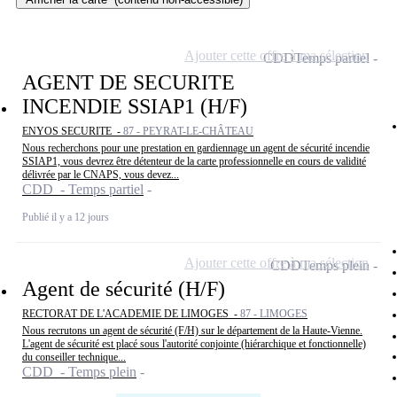
Ajouter cette offre à ma sélection
CDD
Temps partiel
AGENT DE SECURITE
INCENDIE SSIAP1 (H/F)
ENYOS SECURITE -
87 - PEYRAT-LE-CHÂTEAU
Nous recherchons pour une prestation en gardiennage un agent de sécurité incendie
SSIAP1, vous devrez être détenteur de la carte professionnelle en cours de validité
délivrée par le CNAPS, vous devez...
CDD - Temps partiel
Publié il y a 12 jours
Ajouter cette offre à ma sélection
CDD
Temps plein
Agent de sécurité (H/F)
RECTORAT DE L'ACADEMIE DE LIMOGES -
87 - LIMOGES
Nous recrutons un agent de sécurité (F/H) sur le département de la Haute-Vienne.
L'agent de sécurité est placé sous l'autorité conjointe (hiérarchique et fonctionnelle)
du conseiller technique...
CDD - Temps plein