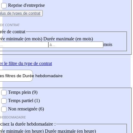
Reprise d'entreprise
plus
de types de contrat
 DE CONTRAT
ée de contrat
ée minimale (en mois)
Durée maximale (en mois)
mois
er
le filtre du type de contrat
les filtres de
Durée hebdo
madaire
 hebdomadaire
Temps plein (9)
Temps partiel (1)
Non renseignée (6)
 HEBDOMADAIRE
cisez la durée hebdomadaire :
ée minimale (en heure)
Durée maximale (en heure)