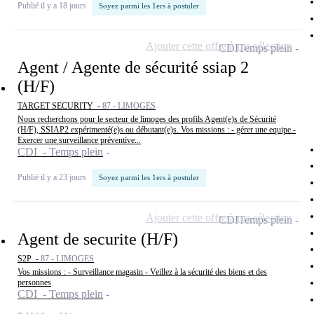
Publié il y a 18 jours
Soyez parmi les 1ers à postuler
Ajouter cette offre à ma sélection
CDI
Temps plein
Agent / Agente de sécurité ssiap 2
(H/F)
TARGET SECURITY -
87 - LIMOGES
Nous recherchons pour le secteur de limoges des profils Agent(e)s de Sécurité
(H/F), SSIAP2 expérimenté(e)s ou débutant(e)s. Vos missions : - gérer une equipe -
Exercer une surveillance préventive...
CDI - Temps plein
Publié il y a 23 jours
Soyez parmi les 1ers à postuler
Ajouter cette offre à ma sélection
CDI
Temps plein
Agent de securite (H/F)
S2P -
87 - LIMOGES
Vos missions : - Surveillance magasin - Veillez à la sécurité des biens et des
personnes
CDI - Temps plein