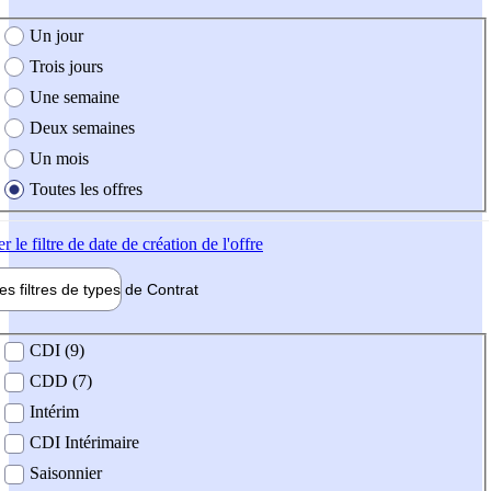
e création de l'offre
Un jour
Trois jours
Une semaine
Deux semaines
Un mois
Toutes les offres
er
le filtre de date de création de l'offre
les filtres de types de
Contrat
de contrat
CDI (9)
CDD (7)
Intérim
CDI Intérimaire
Saisonnier