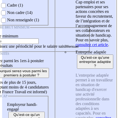
Cap emploi et ses
Cadre (1)
partenaires pour ses
actions concrètes en
Non cadre (14)
faveur du recrutement,
Non renseignée (1)
de l’intégration et de
l’accompagnement de
IRE BRUT MINIMUM
ses collaborateurs en
situation de handicap.
re minimum
Pour en savoir plus,
consultez cet article
.
ssez une périodicité pour le salaire saisi
Entreprise adaptée
NITÉS
Qu'est-ce qu'une
z parmi les 1ers à postuler
entreprise adaptée
résultats
?
urquoi serez-vous parmi les
L'entreprise adaptée
premiers à postuler ?
permet à un travailleur
es de plus de 15 jours,
en situation de
tant moins de 4 candidatures
handicap d'exercer
t France Travail est informé)
une activité
ICAP
professionnelle dans
des conditions
Employeur handi-
adaptées à ses
engagé
capacités. Pour en
Qu'est-ce qu'un
savoir plus,
consultez