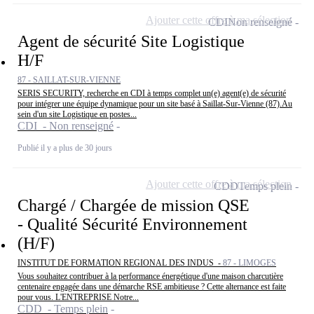
Ajouter cette offre à ma sélection
CDI
Non renseigné
Agent de sécurité Site Logistique
H/F
87 - SAILLAT-SUR-VIENNE
SERIS SECURITY, recherche en CDI à temps complet un(e) agent(e) de sécurité
pour intégrer une équipe dynamique pour un site basé à Saillat-Sur-Vienne (87).Au
sein d'un site Logistique en postes...
CDI - Non renseigné
Publié il y a plus de 30 jours
Ajouter cette offre à ma sélection
CDD
Temps plein
Chargé / Chargée de mission QSE
- Qualité Sécurité Environnement
(H/F)
INSTITUT DE FORMATION REGIONAL DES INDUS -
87 - LIMOGES
Vous souhaitez contribuer à la performance énergétique d'une maison charcutière
centenaire engagée dans une démarche RSE ambitieuse ? Cette alternance est faite
pour vous. L'ENTREPRISE Notre...
CDD - Temps plein