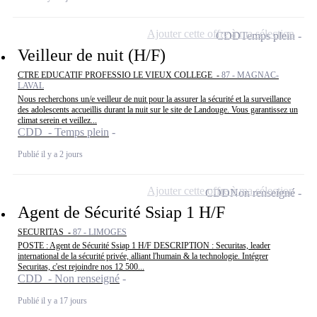
Ajouter cette offre à ma sélection
CDD
Temps plein
Veilleur de nuit (H/F)
CTRE EDUCATIF PROFESSIO LE VIEUX COLLEGE -
87 - MAGNAC-
LAVAL
Nous recherchons un/e veilleur de nuit pour la assurer la sécurité et la surveillance
des adolescents accueillis durant la nuit sur le site de Landouge. Vous garantissez un
climat serein et veillez...
CDD - Temps plein
Publié il y a 2 jours
Ajouter cette offre à ma sélection
CDD
Non renseigné
Agent de Sécurité Ssiap 1 H/F
SECURITAS -
87 - LIMOGES
POSTE : Agent de Sécurité Ssiap 1 H/F DESCRIPTION : Securitas, leader
international de la sécurité privée, alliant l'humain & la technologie. Intégrer
Securitas, c'est rejoindre nos 12 500...
CDD - Non renseigné
Publié il y a 17 jours