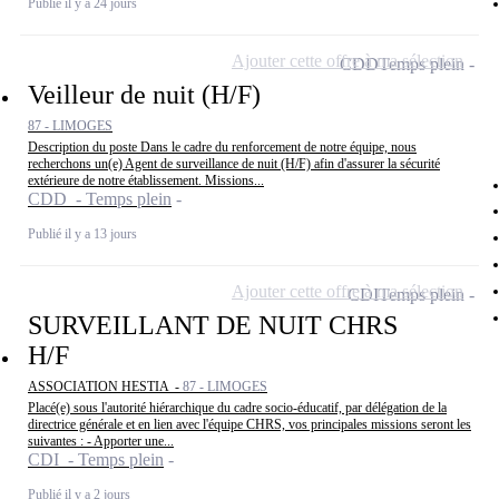
Publié il y a 24 jours
Ajouter cette offre à ma sélection
CDD
Temps plein
Veilleur de nuit (H/F)
87 - LIMOGES
Description du poste Dans le cadre du renforcement de notre équipe, nous
recherchons un(e) Agent de surveillance de nuit (H/F) afin d'assurer la sécurité
extérieure de notre établissement. Missions...
CDD - Temps plein
Publié il y a 13 jours
Ajouter cette offre à ma sélection
CDI
Temps plein
SURVEILLANT DE NUIT CHRS
H/F
ASSOCIATION HESTIA -
87 - LIMOGES
Placé(e) sous l'autorité hiérarchique du cadre socio-éducatif, par délégation de la
directrice générale et en lien avec l'équipe CHRS, vos principales missions seront les
suivantes : - Apporter une...
CDI - Temps plein
Publié il y a 2 jours