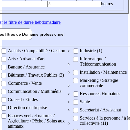
heures
er
le filtre de durée hebdomadaire
les filtres de
Domaine pro
fessionnel
ne professionel
Achats / Comptabilité / Gestion
Industrie (1)
Arts / Artisanat d'art
Informatique /
Télécommunication
Banque / Assurance
Installation / Maintenance
Bâtiment / Travaux Publics (3)
Marketing / Stratégie
Commerce / Vente
commerciale
Communication / Multimédia
Ressources Humaines
Conseil / Etudes
Santé
Direction d'entreprise
Secrétariat / Assistanat
Espaces verts et naturels /
Services à la personne / à l
Agriculture / Pêche / Soins aux
collectivité (11)
animaux