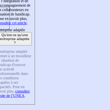
 l’intégration et de
’accompagnement de
s collaborateurs en
tuation de handicap.
ur en savoir plus,
nsultez cet article
.
treprise adaptée
Qu'est-ce qu'une
entreprise adaptée
?
entreprise adaptée
rmet à un travailleur
 situation de
ndicap d'exercer
e activité
ofessionnelle dans
s conditions
aptées à ses
pacités. Pour en
voir plus,
consultez
 site de l’UNEA
.