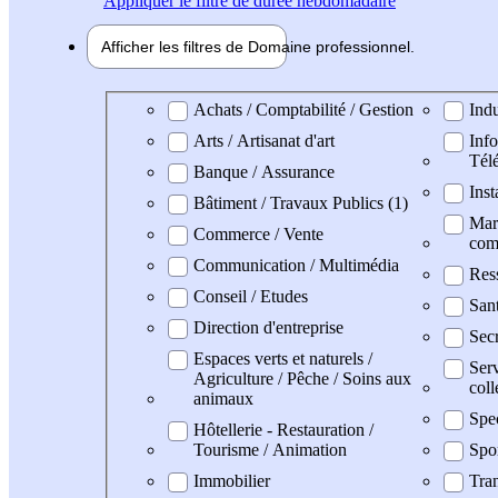
Appliquer
le filtre de durée hebdomadaire
Afficher les filtres de
Domaine pro
fessionnel
Domaine professionel
Achats / Comptabilité / Gestion
Indu
Arts / Artisanat d'art
Info
Tél
Banque / Assurance
Inst
Bâtiment / Travaux Publics (1)
Mark
Commerce / Vente
com
Communication / Multimédia
Res
Conseil / Etudes
San
Direction d'entreprise
Secr
Espaces verts et naturels /
Serv
Agriculture / Pêche / Soins aux
coll
animaux
Spe
Hôtellerie - Restauration /
Tourisme / Animation
Spo
Immobilier
Tran