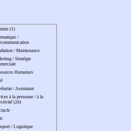
strie (1)
rmatique /
écommunication
allation / Maintenance
eting / Stratégie
merciale
sources Humaines
té
étariat / Assistanat
ices à la personne / à la
ectivité (24)
ctacle
rt
sport / Logistique