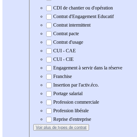
CDI de chantier ou d'opération
Contrat d'Engagement Educatif
Contrat intermittent
Contrat pacte
Contrat d'usage
CUI - CAE
CUI - CIE
Engagement à servir dans la réserve
Franchise
Insertion par l'activ.éco.
Portage salarial
Profession commerciale
Profession libérale
Reprise d'entreprise
Voir plus
de types de contrat