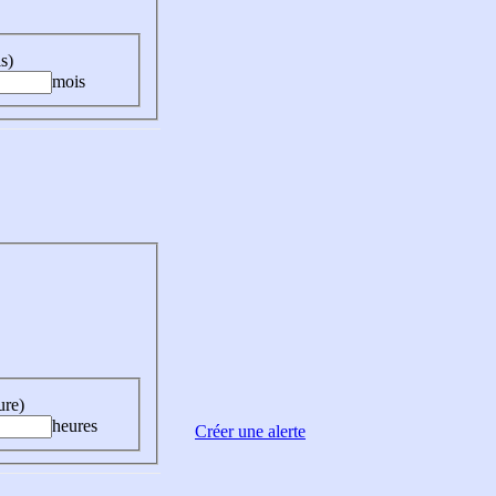
s)
mois
ure)
heures
Créer une alerte