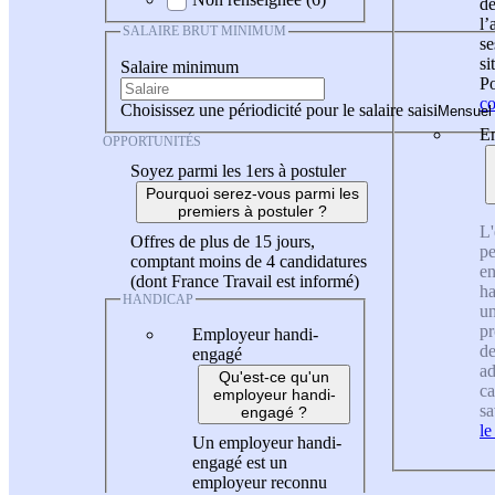
de
l
SALAIRE BRUT MINIMUM
se
si
Salaire minimum
Po
co
Choisissez une périodicité pour le salaire saisi
En
OPPORTUNITÉS
Soyez parmi les 1ers à postuler
Pourquoi serez-vous parmi les
premiers à postuler ?
L'
Offres de plus de 15 jours,
pe
comptant moins de 4 candidatures
en
(dont France Travail est informé)
ha
HANDICAP
un
pr
Employeur handi-
de
engagé
ad
Qu'est-ce qu'un
ca
employeur handi-
sa
engagé ?
le
Un employeur handi-
engagé est un
employeur reconnu