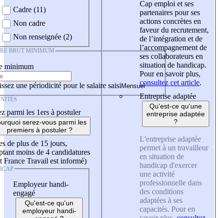
Cap emploi et ses
Cadre (11)
partenaires pour ses
actions concrètes en
Non cadre
faveur du recrutement,
Non renseignée (2)
de l’intégration et de
l’accompagnement de
IRE BRUT MINIMUM
ses collaborateurs en
situation de handicap.
re minimum
Pour en savoir plus,
consultez cet article
.
ssez une périodicité pour le salaire saisi
Entreprise adaptée
NITÉS
Qu'est-ce qu'une
z parmi les 1ers à postuler
entreprise adaptée
?
urquoi serez-vous parmi les
premiers à postuler ?
L'entreprise adaptée
es de plus de 15 jours,
permet à un travailleur
tant moins de 4 candidatures
en situation de
t France Travail est informé)
handicap d'exercer
ICAP
une activité
professionnelle dans
Employeur handi-
des conditions
engagé
adaptées à ses
Qu'est-ce qu'un
capacités. Pour en
employeur handi-
savoir plus,
consultez