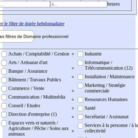
heures
er
le filtre de durée hebdomadaire
les filtres de
Domaine pro
fessionnel
ne professionel
Achats / Comptabilité / Gestion
Industrie
Arts / Artisanat d'art
Informatique /
Télécommunication (12)
Banque / Assurance
Installation / Maintenance
Bâtiment / Travaux Publics
Marketing / Stratégie
Commerce / Vente
commerciale
Communication / Multimédia
Ressources Humaines
Conseil / Etudes
Santé
Direction d'entreprise (1)
Secrétariat / Assistanat
Espaces verts et naturels /
Services à la personne / à l
Agriculture / Pêche / Soins aux
collectivité
animaux