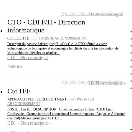
Ajouter cette offre à ma sélection
CDI
Non renseigné
CTO - CDI F/H - Direction
informatique
COLLECTIVE -
75 - PARIS 4E ARRONDISSEMENT
Descriptif du poste:\nSalaire: jusqu'à 140 k € \nLe CTO définit la vision
technologique de l'entreprise et accompagne les clients dans la transformation de
leurs ambitions digitales en résultats...
CDI - Non renseigné
Publié hier
Ajouter cette offre à ma sélection
CDI
Non renseigné
Cto H/F
APPROACH PEOPLE RECRUITMENT -
75 - PARIS 1ER
ARRONDISSEMENT
POSTE : Cto H/F DESCRIPTION : Chief Technology Officer (CTO) Lieu :
Courbevoie - Groupe industriel international Langues requises : Anglais et Allemand
(courant) Mission principale Le CTO...
CDI - Non renseigné