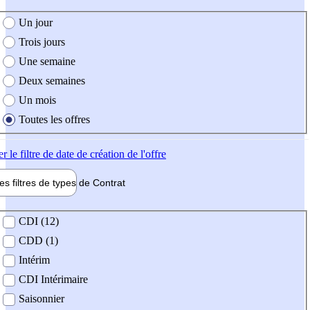
e création de l'offre
Un jour
Trois jours
Une semaine
Deux semaines
Un mois
Toutes les offres
er
le filtre de date de création de l'offre
les filtres de types de
Contrat
de contrat
CDI (12)
CDD (1)
Intérim
CDI Intérimaire
Saisonnier