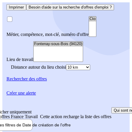
Imprimer
Besoin d'aide sur la recherche d'offres d'emploi ?
Métier, compétence, mot-clé, numéro d'offre
Lieu de travail
Distance autour du lieu choisi
Rechercher
des offres
Créer une alerte
Qui sont n
icher uniquement
 offres France Travail
Cette action recharge la liste des offres
les filtres de
Date de création
de l'offre