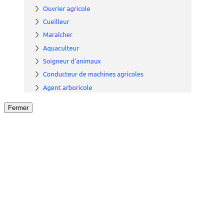
Fermer
Fermer
le détail de l'offre
/
Offre
sur
Offre précéden