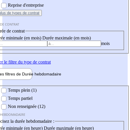
Reprise d'entreprise
plus
de types de contrat
 DE CONTRAT
ée de contrat
ée minimale (en mois)
Durée maximale (en mois)
mois
er
le filtre du type de contrat
les filtres de
Durée hebdo
madaire
 hebdomadaire
Temps plein (1)
Temps partiel
Non renseignée (12)
 HEBDOMADAIRE
cisez la durée hebdomadaire :
ée minimale (en heure)
Durée maximale (en heure)