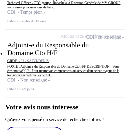
Technical Officer - CTO groupe. Rattaché à la Direction Générale de MV GROUP,
vous aurez pour missions de bâtir...
CDI - Temps plein
Publié il y a plus de 30 jours
Ajouter cette offre à ma sélection
CDI
Non renseigné
Adjoint-e du Responsable du
Domaine Cto H/F
GRDF -
93 - SAINT-DENIS
POSTE : Adjoint-e du Responsable du Domaine Cto H/F DESCRIPTION : Vous
êtes motivé(e) ? - Pour mettre vos compétences au service d'un acteur majeur de la
transition énergétique, expert et...
CDI - Non renseigné
Publié il y a 9 jours
Votre avis nous intéresse
Qu'avez-vous pensé du service de recherche d'offres ?