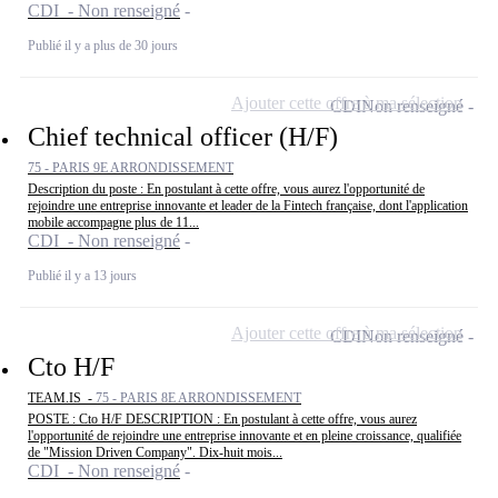
CDI - Non renseigné
Publié il y a plus de 30 jours
Ajouter cette offre à ma sélection
CDI
Non renseigné
Chief technical officer (H/F)
75 - PARIS 9E ARRONDISSEMENT
Description du poste : En postulant à cette offre, vous aurez l'opportunité de
rejoindre une entreprise innovante et leader de la Fintech française, dont l'application
mobile accompagne plus de 11...
CDI - Non renseigné
Publié il y a 13 jours
Ajouter cette offre à ma sélection
CDI
Non renseigné
Cto H/F
TEAM.IS -
75 - PARIS 8E ARRONDISSEMENT
POSTE : Cto H/F DESCRIPTION : En postulant à cette offre, vous aurez
l'opportunité de rejoindre une entreprise innovante et en pleine croissance, qualifiée
de "Mission Driven Company". Dix-huit mois...
CDI - Non renseigné