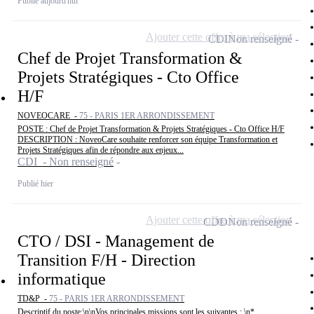
Publié aujourd'hui
Ajouter cette offre à ma sélection
CDI
Non renseigné
Chef de Projet Transformation &
Projets Stratégiques - Cto Office
H/F
NOVEOCARE -
75 - PARIS 1ER ARRONDISSEMENT
POSTE : Chef de Projet Transformation & Projets Stratégiques - Cto Office H/F
DESCRIPTION : NoveoCare souhaite renforcer son équipe Transformation et
Projets Stratégiques afin de répondre aux enjeux...
CDI - Non renseigné
Publié hier
Ajouter cette offre à ma sélection
CDD
Non renseigné
CTO / DSI - Management de
Transition F/H - Direction
informatique
TD&P -
75 - PARIS 1ER ARRONDISSEMENT
Descriptif du poste:\n\nVos principales missions sont les suivantes : \n*