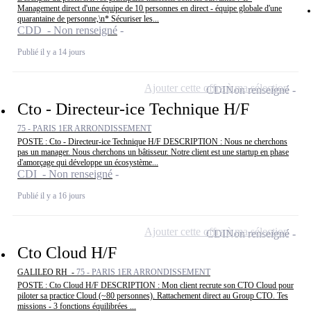
Management direct d'une équipe de 10 personnes en direct - équipe globale d'une
quarantaine de personne,\n* Sécuriser les...
CDD - Non renseigné
Publié il y a 14 jours
Ajouter cette offre à ma sélection
CDI
Non renseigné
Cto - Directeur-ice Technique H/F
75 - PARIS 1ER ARRONDISSEMENT
POSTE : Cto - Directeur-ice Technique H/F DESCRIPTION : Nous ne cherchons
pas un manager. Nous cherchons un bâtisseur. Notre client est une startup en phase
d'amorçage qui développe un écosystème...
CDI - Non renseigné
Publié il y a 16 jours
Ajouter cette offre à ma sélection
CDI
Non renseigné
Cto Cloud H/F
GALILEO RH -
75 - PARIS 1ER ARRONDISSEMENT
POSTE : Cto Cloud H/F DESCRIPTION : Mon client recrute son CTO Cloud pour
piloter sa practice Cloud (~80 personnes). Rattachement direct au Group CTO. Tes
missions - 3 fonctions équilibrées ...