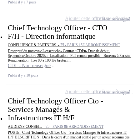
Publié il y a 7 jours
Ajouter cette offre à ma sélection
CDI
Non renseigné
Chief Technology Officer - CTO
F/H - Direction informatique
CONFLUENCE & PARTNERS -
75 - PARIS 15E ARRONDISSEMENT
Descriptif du poste:\n\nL'essentiel\n- Contrat : CDI\n- Date de debut :
Septembre/Octobre 2026\n- Localisation : Full remote possible - Bureaux à Paris\n-
Remuneration : fixe 80 a 100 K€ brut/an,...
CDI - Non renseigné
Publié il y a 10 jours
Ajouter cette offre à ma sélection
CDI
Non renseigné
Chief Technology Officer Cto -
Services Managés &
Infrastructures IT H/F
AUDIENS CONSEIL -
75 - PARIS 8E ARRONDISSEMENT
POSTE : Chief Technology Officer Cto - Services Managés & Infrastructures IT
H/F DESCRIPTION : Dans le cadre d'un mandat confié par un acteur reconnu des