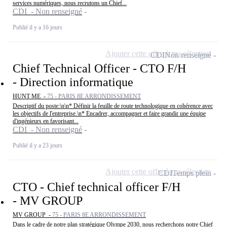
services numériques, nous recrutons un Chief...
CDI - Non renseigné
Publié il y a 16 jours
Ajouter cette offre à ma sélection
CDI
Non renseigné
Chief Technical Officer - CTO F/H
- Direction informatique
HUNT ME -
75 - PARIS 8E ARRONDISSEMENT
Descriptif du poste:\n\n* Définir la feuille de route technologique en cohérence avec
les objectifs de l'entreprise.\n* Encadrer, accompagner et faire grandir une équipe
d'ingénieurs en favorisant...
CDI - Non renseigné
Publié il y a 23 jours
Ajouter cette offre à ma sélection
CDI
Temps plein
CTO - Chief technical officer F/H
- MV GROUP
MV GROUP -
75 - PARIS 8E ARRONDISSEMENT
Dans le cadre de notre plan stratégique Olympe 2030, nous recherchons notre Chief