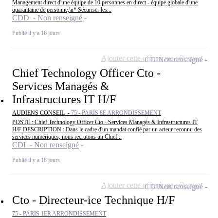
Management direct d'une équipe de 10 personnes en direct - équipe globale d'une
quarantaine de personne,\n* Sécuriser les...
CDD - Non renseigné
Publié il y a 16 jours
Ajouter cette offre à ma sélection
CDI
Non renseigné
Chief Technology Officer Cto -
Services Managés &
Infrastructures IT H/F
AUDIENS CONSEIL -
75 - PARIS 8E ARRONDISSEMENT
POSTE : Chief Technology Officer Cto - Services Managés & Infrastructures IT
H/F DESCRIPTION : Dans le cadre d'un mandat confié par un acteur reconnu des
services numériques, nous recrutons un Chief...
CDI - Non renseigné
Publié il y a 18 jours
Ajouter cette offre à ma sélection
CDI
Non renseigné
Cto - Directeur-ice Technique H/F
75 - PARIS 1ER ARRONDISSEMENT