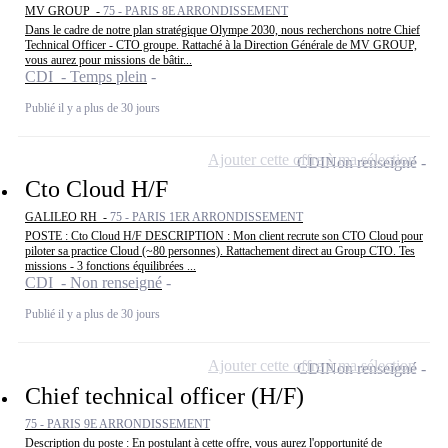
MV GROUP -
75 - PARIS 8E ARRONDISSEMENT
Dans le cadre de notre plan stratégique Olympe 2030, nous recherchons notre Chief
Technical Officer - CTO groupe. Rattaché à la Direction Générale de MV GROUP,
vous aurez pour missions de bâtir...
CDI - Temps plein
Publié il y a plus de 30 jours
Ajouter cette offre à ma sélection
CDI
Non renseigné
Cto Cloud H/F
GALILEO RH -
75 - PARIS 1ER ARRONDISSEMENT
POSTE : Cto Cloud H/F DESCRIPTION : Mon client recrute son CTO Cloud pour
piloter sa practice Cloud (~80 personnes). Rattachement direct au Group CTO. Tes
missions - 3 fonctions équilibrées ...
CDI - Non renseigné
Publié il y a plus de 30 jours
Ajouter cette offre à ma sélection
CDI
Non renseigné
Chief technical officer (H/F)
75 - PARIS 9E ARRONDISSEMENT
Description du poste : En postulant à cette offre, vous aurez l'opportunité de