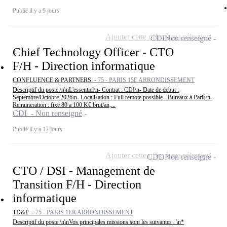
Publié il y a 9 jours
Ajouter cette offre à ma sélection
CDI
Non renseigné
Chief Technology Officer - CTO
F/H - Direction informatique
CONFLUENCE & PARTNERS -
75 - PARIS 15E ARRONDISSEMENT
Descriptif du poste:\n\nL'essentiel\n- Contrat : CDI\n- Date de debut :
Septembre/Octobre 2026\n- Localisation : Full remote possible - Bureaux à Paris\n-
Remuneration : fixe 80 a 100 K€ brut/an,...
CDI - Non renseigné
Publié il y a 12 jours
Ajouter cette offre à ma sélection
CDD
Non renseigné
CTO / DSI - Management de
Transition F/H - Direction
informatique
TD&P -
75 - PARIS 1ER ARRONDISSEMENT
Descriptif du poste:\n\nVos principales missions sont les suivantes : \n*