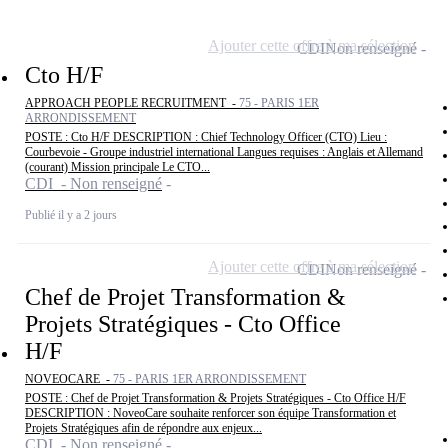
Ajouter cette offre à ma sélection
CDI
Non renseigné
Cto H/F
APPROACH PEOPLE RECRUITMENT -
75 - PARIS 1ER
ARRONDISSEMENT
POSTE : Cto H/F DESCRIPTION : Chief Technology Officer (CTO) Lieu :
Courbevoie - Groupe industriel international Langues requises : Anglais et Allemand
(courant) Mission principale Le CTO...
CDI - Non renseigné
Publié il y a 2 jours
Ajouter cette offre à ma sélection
CDI
Non renseigné
Chef de Projet Transformation &
Projets Stratégiques - Cto Office
H/F
NOVEOCARE -
75 - PARIS 1ER ARRONDISSEMENT
POSTE : Chef de Projet Transformation & Projets Stratégiques - Cto Office H/F
DESCRIPTION : NoveoCare souhaite renforcer son équipe Transformation et
Projets Stratégiques afin de répondre aux enjeux...
CDI - Non renseigné