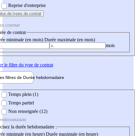
Reprise d'entreprise
plus
de types de contrat
 DE CONTRAT
ée de contrat
ée minimale (en mois)
Durée maximale (en mois)
mois
er
le filtre du type de contrat
les filtres de
Durée hebdo
madaire
 hebdomadaire
Temps plein (1)
Temps partiel
Non renseignée (12)
 HEBDOMADAIRE
cisez la durée hebdomadaire :
ée minimale (en heure)
Durée maximale (en heure)