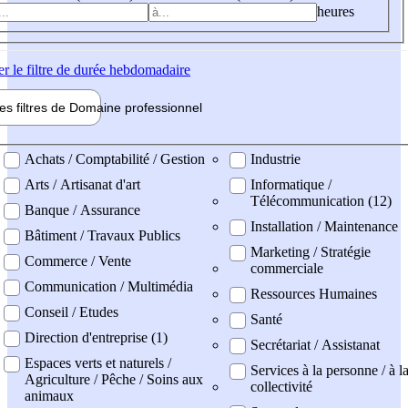
heures
er
le filtre de durée hebdomadaire
les filtres de
Domaine pro
fessionnel
ne professionel
Achats / Comptabilité / Gestion
Industrie
Arts / Artisanat d'art
Informatique /
Télécommunication (12)
Banque / Assurance
Installation / Maintenance
Bâtiment / Travaux Publics
Marketing / Stratégie
Commerce / Vente
commerciale
Communication / Multimédia
Ressources Humaines
Conseil / Etudes
Santé
Direction d'entreprise (1)
Secrétariat / Assistanat
Espaces verts et naturels /
Services à la personne / à l
Agriculture / Pêche / Soins aux
collectivité
animaux