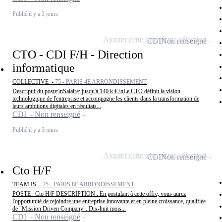
Publié il y a 3 jours
Ajouter cette offre à ma sélection
CDI
Non renseigné
CTO - CDI F/H - Direction
informatique
COLLECTIVE -
75 - PARIS 4E ARRONDISSEMENT
Descriptif du poste:\nSalaire: jusqu'à 140 k € \nLe CTO définit la vision
technologique de l'entreprise et accompagne les clients dans la transformation de
leurs ambitions digitales en résultats...
CDI - Non renseigné
Publié il y a 3 jours
Ajouter cette offre à ma sélection
CDI
Non renseigné
Cto H/F
TEAM.IS -
75 - PARIS 8E ARRONDISSEMENT
POSTE : Cto H/F DESCRIPTION : En postulant à cette offre, vous aurez
l'opportunité de rejoindre une entreprise innovante et en pleine croissance, qualifiée
de "Mission Driven Company". Dix-huit mois...
CDI - Non renseigné