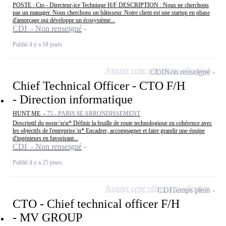
POSTE : Cto - Directeur-ice Technique H/F DESCRIPTION : Nous ne cherchons
pas un manager. Nous cherchons un bâtisseur. Notre client est une startup en phase
d'amorçage qui développe un écosystème...
CDI - Non renseigné
Publié il y a 18 jours
Ajouter cette offre à ma sélection
CDI
Non renseigné
Chief Technical Officer - CTO F/H
- Direction informatique
HUNT ME -
75 - PARIS 8E ARRONDISSEMENT
Descriptif du poste:\n\n* Définir la feuille de route technologique en cohérence avec
les objectifs de l'entreprise.\n* Encadrer, accompagner et faire grandir une équipe
d'ingénieurs en favorisant...
CDI - Non renseigné
Publié il y a 25 jours
Ajouter cette offre à ma sélection
CDI
Temps plein
CTO - Chief technical officer F/H
- MV GROUP