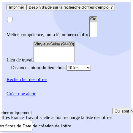
Imprimer
Besoin d'aide sur la recherche d'offres d'emploi ?
Métier, compétence, mot-clé, numéro d'offre
Lieu de travail
Distance autour du lieu choisi
Rechercher
des offres
Créer une alerte
Qui sont n
icher uniquement
 offres France Travail
Cette action recharge la liste des offres
les filtres de
Date de création
de l'offre