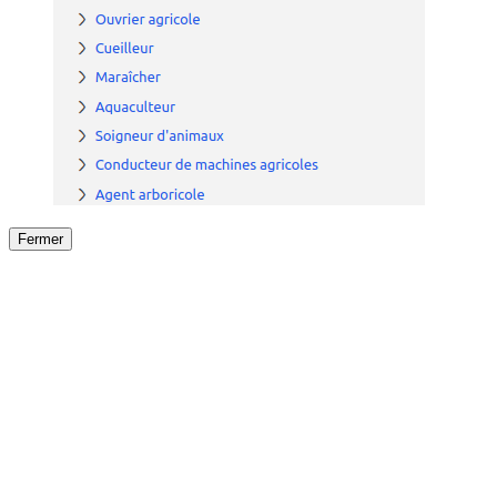
Fermer
Fermer
le détail de l'offre
/
Offre
sur
Offre précéden