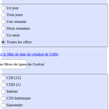
e création de l'offre
Un jour
Trois jours
Une semaine
Deux semaines
Un mois
Toutes les offres
er
le filtre de date de création de l'offre
les filtres de types de
Contrat
de contrat
CDI (12)
CDD (1)
Intérim
CDI Intérimaire
Saisonnier