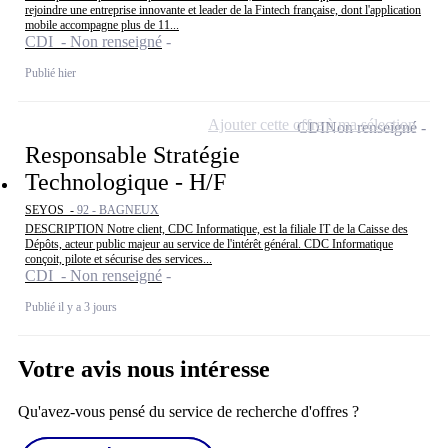
rejoindre une entreprise innovante et leader de la Fintech française, dont l'application
mobile accompagne plus de 11...
CDI - Non renseigné
Publié hier
Ajouter cette offre à ma sélection
CDI
Non renseigné
Responsable Stratégie
Technologique - H/F
SEYOS -
92 - BAGNEUX
DESCRIPTION Notre client, CDC Informatique, est la filiale IT de la Caisse des
Dépôts, acteur public majeur au service de l'intérêt général. CDC Informatique
conçoit, pilote et sécurise des services...
CDI - Non renseigné
Publié il y a 3 jours
Votre avis nous intéresse
Qu'avez-vous pensé du service de recherche d'offres ?