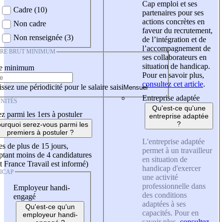
Cap emploi et ses
Cadre (10)
partenaires pour ses
actions concrètes en
Non cadre
faveur du recrutement,
Non renseignée (3)
de l’intégration et de
l’accompagnement de
IRE BRUT MINIMUM
ses collaborateurs en
situation de handicap.
re minimum
Pour en savoir plus,
consultez cet article
.
ssez une périodicité pour le salaire saisi
Entreprise adaptée
NITÉS
Qu'est-ce qu'une
z parmi les 1ers à postuler
entreprise adaptée
?
urquoi serez-vous parmi les
premiers à postuler ?
L'entreprise adaptée
es de plus de 15 jours,
permet à un travailleur
tant moins de 4 candidatures
en situation de
t France Travail est informé)
handicap d'exercer
ICAP
une activité
professionnelle dans
Employeur handi-
des conditions
engagé
adaptées à ses
Qu'est-ce qu'un
capacités. Pour en
employeur handi-
savoir plus,
consultez