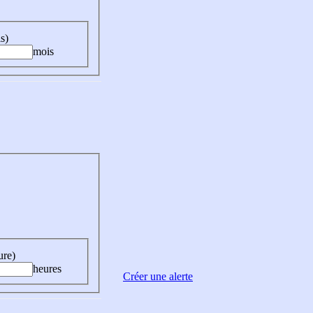
s)
mois
ure)
heures
Créer une alerte