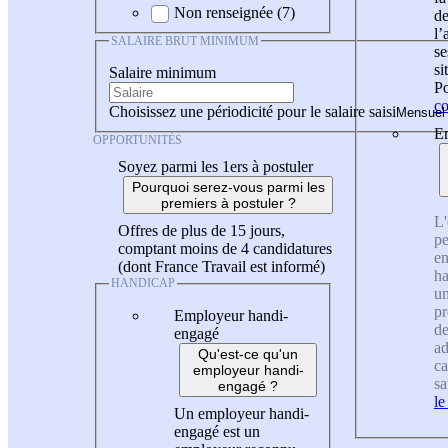
Non renseignée (7)
de
l
SALAIRE BRUT MINIMUM
se
si
Salaire minimum
Po
co
Choisissez une périodicité pour le salaire saisi
En
OPPORTUNITÉS
Soyez parmi les 1ers à postuler
Pourquoi serez-vous parmi les
premiers à postuler ?
L'
Offres de plus de 15 jours,
pe
comptant moins de 4 candidatures
en
(dont France Travail est informé)
ha
HANDICAP
un
pr
Employeur handi-
de
engagé
ad
Qu'est-ce qu'un
ca
employeur handi-
sa
engagé ?
le
Un employeur handi-
engagé est un