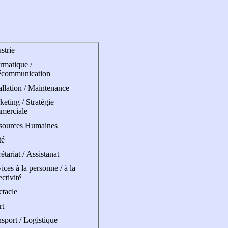
strie
rmatique /
écommunication
allation / Maintenance
eting / Stratégie
merciale
sources Humaines
té
étariat / Assistanat
ices à la personne / à la
ectivité
ctacle
rt
sport / Logistique