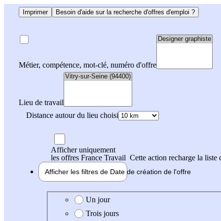
Imprimer
Besoin d'aide sur la recherche d'offres d'emploi ?
Métier, compétence, mot-clé, numéro d'offre
Lieu de travail
Distance autour du lieu choisi
Afficher uniquement
les offres France Travail
Cette action recharge la liste 
Afficher les filtres de
Date de création
de l'offre
Date de création de l'offre
Un jour
Trois jours