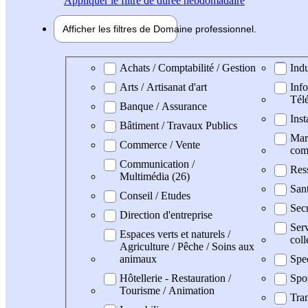
Appliquer
le filtre de durée hebdomadaire
Afficher les filtres de
Domaine pro
fessionnel
Domaine professionel
Achats / Comptabilité / Gestion
Indu
Arts / Artisanat d'art
Info
Tél
Banque / Assurance
Inst
Bâtiment / Travaux Publics
Mark
Commerce / Vente
com
Communication /
Res
Multimédia (26)
San
Conseil / Etudes
Secr
Direction d'entreprise
Serv
Espaces verts et naturels /
coll
Agriculture / Pêche / Soins aux
animaux
Spe
Hôtellerie - Restauration /
Spo
Tourisme / Animation
Tran