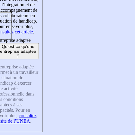
 l’intégration et de
’accompagnement de
s collaborateurs en
tuation de handicap.
ur en savoir plus,
nsultez cet article
.
treprise adaptée
Qu'est-ce qu'une
entreprise adaptée
?
entreprise adaptée
rmet à un travailleur
 situation de
ndicap d'exercer
e activité
ofessionnelle dans
s conditions
aptées à ses
pacités. Pour en
voir plus,
consultez
 site de l’UNEA
.