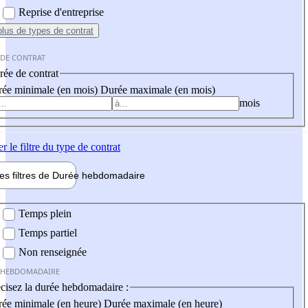
Reprise d'entreprise
plus
de types de contrat
 DE CONTRAT
ée de contrat
ée minimale (en mois)
Durée maximale (en mois)
mois
er
le filtre du type de contrat
les filtres de
Durée hebdo
madaire
 hebdomadaire
Temps plein
Temps partiel
Non renseignée
 HEBDOMADAIRE
cisez la durée hebdomadaire :
ée minimale (en heure)
Durée maximale (en heure)