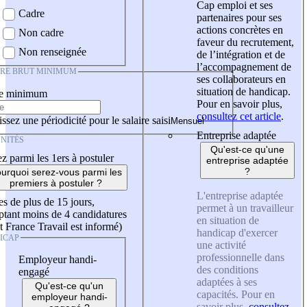
Cap emploi et ses
Cadre
partenaires pour ses
actions concrètes en
Non cadre
faveur du recrutement,
Non renseignée
de l’intégration et de
l’accompagnement de
IRE BRUT MINIMUM
ses collaborateurs en
situation de handicap.
re minimum
Pour en savoir plus,
consultez cet article
.
ssez une périodicité pour le salaire saisi
Entreprise adaptée
NITÉS
Qu'est-ce qu'une
z parmi les 1ers à postuler
entreprise adaptée
?
urquoi serez-vous parmi les
premiers à postuler ?
L'entreprise adaptée
es de plus de 15 jours,
permet à un travailleur
tant moins de 4 candidatures
en situation de
t France Travail est informé)
handicap d'exercer
ICAP
une activité
professionnelle dans
Employeur handi-
des conditions
engagé
adaptées à ses
Qu'est-ce qu'un
capacités. Pour en
employeur handi-
savoir plus,
consultez