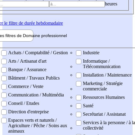
heures
er
le filtre de durée hebdomadaire
les filtres de
Domaine pro
fessionnel
ne professionel
Achats / Comptabilité / Gestion
Industrie
Arts / Artisanat d'art
Informatique /
Télécommunication
Banque / Assurance
Installation / Maintenance
Bâtiment / Travaux Publics
Marketing / Stratégie
Commerce / Vente
commerciale
Communication / Multimédia
Ressources Humaines
Conseil / Etudes
Santé
Direction d'entreprise
Secrétariat / Assistanat
Espaces verts et naturels /
Services à la personne / à l
Agriculture / Pêche / Soins aux
collectivité
animaux