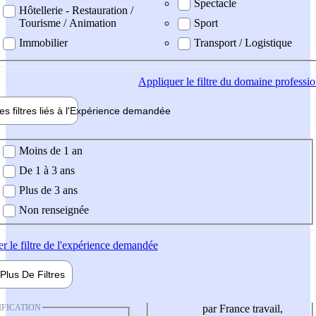
Spectacle
Hôtellerie - Restauration /
Tourisme / Animation
Sport
Immobilier
Transport / Logistique
Appliquer
le filtre du domaine professi
es filtres liés à l'
Expérience
demandée
ience demandée
Moins de 1 an
De 1 à 3 ans
Plus de 3 ans
Non renseignée
er
le filtre de l'expérience demandée
Plus De
Filtres
IFICATION
par France travail,