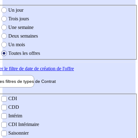
e création de l'offre
Un jour
Trois jours
Une semaine
Deux semaines
Un mois
Toutes les offres
er
le filtre de date de création de l'offre
les filtres de types de
Contrat
de contrat
CDI
CDD
Intérim
CDI Intérimaire
Saisonnier