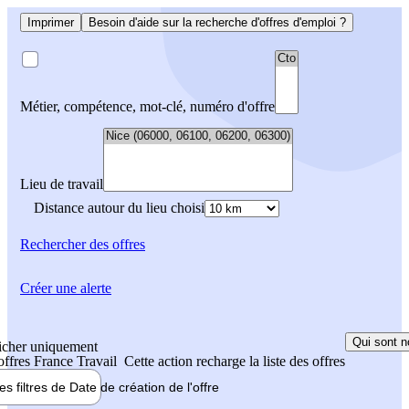
Imprimer
Besoin d'aide sur la recherche d'offres d'emploi ?
Métier, compétence, mot-clé, numéro d'offre
Lieu de travail
Distance autour du lieu choisi
Rechercher
des offres
Créer une alerte
Qui sont n
icher uniquement
 offres France Travail
Cette action recharge la liste des offres
les filtres de
Date de création
de l'offre