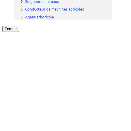
Fermer
Fermer
le détail de l'offre
/
Offre
sur
Offre précéden