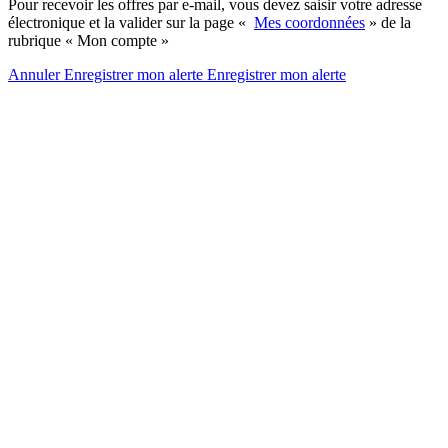
Pour recevoir les offres par e-mail, vous devez saisir votre adresse
électronique et la valider sur la page «
Mes coordonnées
» de la
rubrique « Mon compte »
Annuler
Enregistrer mon alerte
Enregistrer
mon alerte