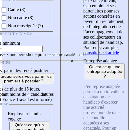
IFICATION
par France travail,
Cap emploi et ses
Cadre (3)
partenaires pour ses
actions concrètes en
Non cadre (8)
faveur du recrutement,
Non renseignée (3)
de l’intégration et de
l’accompagnement de
IRE BRUT MINIMUM
ses collaborateurs en
situation de handicap.
re minimum
Pour en savoir plus,
consultez cet article
.
ssez une périodicité pour le salaire saisi
Entreprise adaptée
NITÉS
Qu'est-ce qu'une
z parmi les 1ers à postuler
entreprise adaptée
?
urquoi serez-vous parmi les
premiers à postuler ?
L'entreprise adaptée
es de plus de 15 jours,
permet à un travailleur
tant moins de 4 candidatures
en situation de
t France Travail est informé)
handicap d'exercer
ICAP
une activité
professionnelle dans
Employeur handi-
des conditions
engagé
adaptées à ses
Qu'est-ce qu'un
capacités. Pour en
employeur handi-