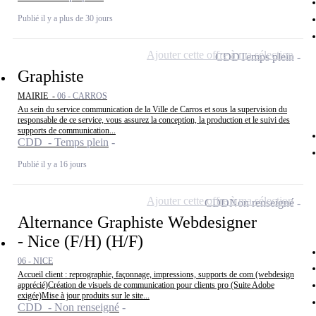
Publié il y a plus de 30 jours
Ajouter cette offre à ma sélection
CDD
Temps plein
Graphiste
MAIRIE -
06 - CARROS
Au sein du service communication de la Ville de Carros et sous la supervision du
responsable de ce service, vous assurez la conception, la production et le suivi des
supports de communication...
CDD - Temps plein
Publié il y a 16 jours
Ajouter cette offre à ma sélection
CDD
Non renseigné
Alternance Graphiste Webdesigner
- Nice (F/H) (H/F)
06 - NICE
Accueil client : reprographie, façonnage, impressions, supports de com (webdesign
apprécié)Création de visuels de communication pour clients pro (Suite Adobe
exigée)Mise à jour produits sur le site...
CDD - Non renseigné