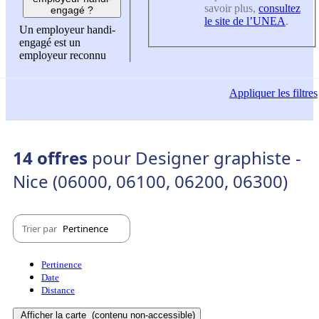
savoir plus,
consultez
engagé ?
le site de l’UNEA
.
Un employeur handi-
engagé est un
employeur reconnu
Appliquer
les filtres
14 offres
pour Designer graphiste -
Nice (06000, 06100, 06200, 06300)
Trier par
Pertinence
Pertinence
Date
Distance
Afficher la carte
(contenu non-accessible)