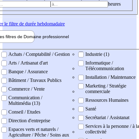
heures
er
le filtre de durée hebdomadaire
les filtres de
Domaine pro
fessionnel
ne professionel
Achats / Comptabilité / Gestion
Industrie (1)
Arts / Artisanat d'art
Informatique /
Télécommunication
Banque / Assurance
Installation / Maintenance
Bâtiment / Travaux Publics
Marketing / Stratégie
Commerce / Vente
commerciale
Communication /
Ressources Humaines
Multimédia (13)
Santé
Conseil / Etudes
Secrétariat / Assistanat
Direction d'entreprise
Services à la personne / à l
Espaces verts et naturels /
collectivité
Agriculture / Pêche / Soins aux