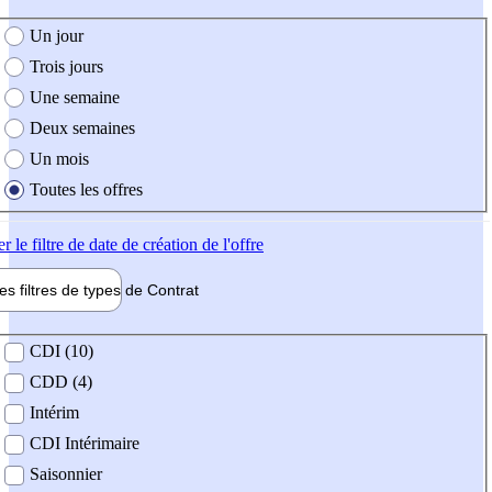
e création de l'offre
Un jour
Trois jours
Une semaine
Deux semaines
Un mois
Toutes les offres
er
le filtre de date de création de l'offre
les filtres de types de
Contrat
de contrat
CDI (10)
CDD (4)
Intérim
CDI Intérimaire
Saisonnier