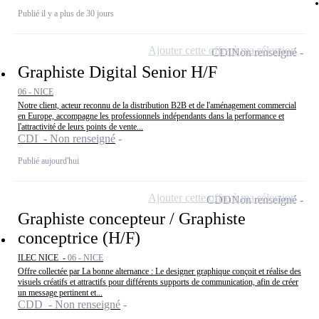
Publié il y a plus de 30 jours
Ajouter cette offre à ma sélection
CDI
Non renseigné
Graphiste Digital Senior H/F
06 - NICE
Notre client, acteur reconnu de la distribution B2B et de l'aménagement commercial
en Europe, accompagne les professionnels indépendants dans la performance et
l'attractivité de leurs points de vente...
CDI - Non renseigné
Publié aujourd'hui
Ajouter cette offre à ma sélection
CDD
Non renseigné
Graphiste concepteur / Graphiste
conceptrice (H/F)
ILEC NICE -
06 - NICE
Offre collectée par La bonne alternance : Le designer graphique conçoit et réalise des
visuels créatifs et attractifs pour différents supports de communication, afin de créer
un message pertinent et...
CDD - Non renseigné