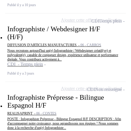
Publié il y a 10 jours
Ajouter cette offre à ma sélection
CDI
Temps plein
Infographiste / Webdesigner H/F
(H/F)
DIFFUSION D'ARTICLES MANUFACTURES -
06 - CARROS
Nous recrutons aujourd'hui un(e) Infographiste / Webdesigner créatif(ve) et
polyvalent(e), capable de conjuguer design, expérience utilisateur et performance
digitale. Vous contribuez activement à...
CDI - Temps plein
Publié il y a 3 jours
Ajouter cette offre à ma sélection
CDI
Non renseigné
Infographiste Prépresse - Bilingue
Espagnol H/F
REALISAPRINT -
06 - CONTES
POSTE : Infographiste Prépresse - Bilingue Espagnol H/F DESCRIPTION : Afin
d'accompagner notre croissance, nous agrandissons nos équipes ! Nous sommes
donc à la recherche d'un(e) Infographiste...