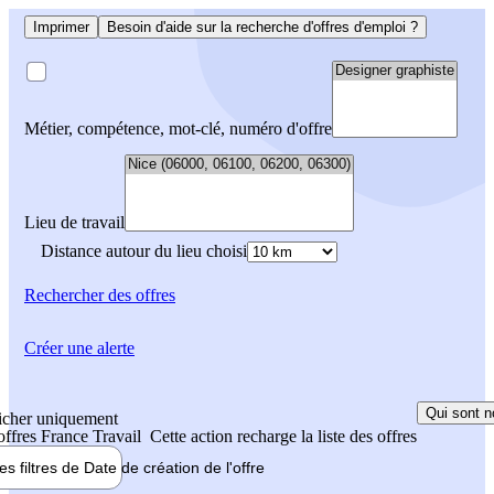
Imprimer
Besoin d'aide sur la recherche d'offres d'emploi ?
Métier, compétence, mot-clé, numéro d'offre
Lieu de travail
Distance autour du lieu choisi
Rechercher
des offres
Créer une alerte
Qui sont n
icher uniquement
 offres France Travail
Cette action recharge la liste des offres
les filtres de
Date de création
de l'offre