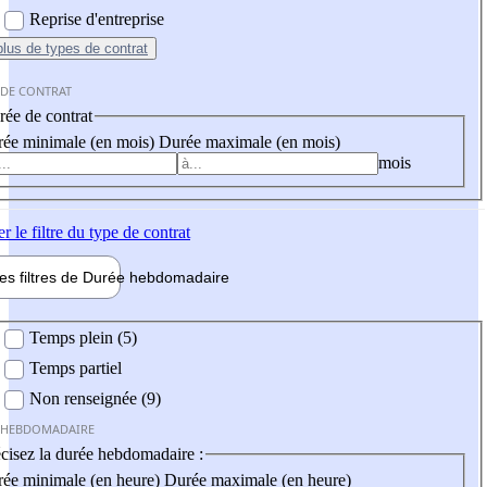
Reprise d'entreprise
plus
de types de contrat
 DE CONTRAT
ée de contrat
ée minimale (en mois)
Durée maximale (en mois)
mois
er
le filtre du type de contrat
les filtres de
Durée hebdo
madaire
 hebdomadaire
Temps plein (5)
Temps partiel
Non renseignée (9)
 HEBDOMADAIRE
cisez la durée hebdomadaire :
ée minimale (en heure)
Durée maximale (en heure)