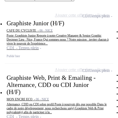
Ajouter cette offre à ma sélection
CDI
Temps plein
Graphiste Junior (H/F)
CAFE DU CYCLISTE -
06 - NICE
Poste: Graphiste Junior Reporte à notre Creative Manager & Senior Graphic
Designer Lieu : Nice, France Qui sommes-nous ? Notre mission : inviter chacun à
vivre le pouvoir de l'expérience...
CDI - Temps plein
Publié hier
Ajouter cette offre à ma sélection
CDI
Temps plein
Graphiste Web, Print & Emailing -
Alternance, CDD ou CDI Junior
(H/F)
MON ENCRE ECO -
06 - NICE
Alternance, CDD ou CDI selon profil Poste à pourvoir dès que possible Dans le
cadre de notre développement, nous recherchons un(e) Graphiste Web & Print
polyvalent(e) afin de participer à la...
CDI - Temps plein