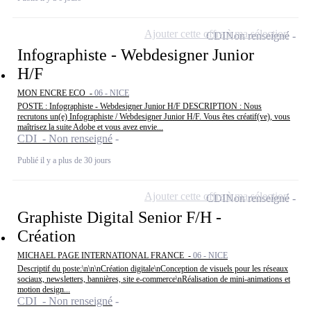
Ajouter cette offre à ma sélection
CDI
Non renseigné
Infographiste - Webdesigner Junior
H/F
MON ENCRE ECO -
06 - NICE
POSTE : Infographiste - Webdesigner Junior H/F DESCRIPTION : Nous
recrutons un(e) Infographiste / Webdesigner Junior H/F. Vous êtes créatif(ve), vous
maîtrisez la suite Adobe et vous avez envie...
CDI - Non renseigné
Publié il y a plus de 30 jours
Ajouter cette offre à ma sélection
CDI
Non renseigné
Graphiste Digital Senior F/H -
Création
MICHAEL PAGE INTERNATIONAL FRANCE -
06 - NICE
Descriptif du poste:\n\n\nCréation digitale\nConception de visuels pour les réseaux
sociaux, newsletters, bannières, site e-commerce\nRéalisation de mini-animations et
motion design...
CDI - Non renseigné