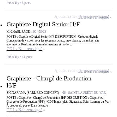
Publié il y a 8 jours
Ajouter cette offre à ma sélection
CDI
Non renseigné
Graphiste Digital Senior H/F
MICHAEL PAGE -
06 - NICE
POSTE : Graphiste Digital Senior H/F DESCRIPTION : Création digitale
Conception de visuels pour les réseaux sociaux, newsletters, bannières, site
ecommerce Réalisation de minianimations et motion...
CDI - Non renseigné
Publié il y a 14 jours
Ajouter cette offre à ma sélection
CDI
Non renseigné
Graphiste - Chargé de Production
H/F
SIGNARAMA (SARL RED CONCEPT) -
06 - SAINT-LAURENT-DU-VAR
POSTE : Graphiste - Chargé de Production H/F DESCRIPTION : Graphiste /
Chargé(e) de Production (H/F) - CDI Temps plein Signarama Saint-Laurent-du-Var
À propos du poste: Dans le cadre...
CDI - Non renseigné