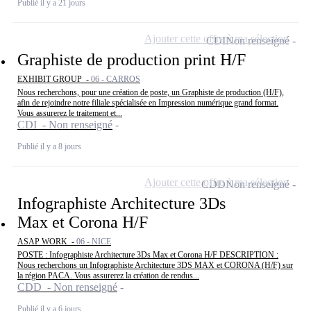
Publié il y a 21 jours
Ajouter cette offre à ma sélection
CDI
Non renseigné
Graphiste de production print H/F
EXHIBIT GROUP -
06 - CARROS
Nous recherchons, pour une création de poste, un Graphiste de production (H/F),
afin de rejoindre notre filiale spécialisée en Impression numérique grand format.
Vous assurerez le traitement et...
CDI - Non renseigné
Publié il y a 8 jours
Ajouter cette offre à ma sélection
CDD
Non renseigné
Infographiste Architecture 3Ds
Max et Corona H/F
ASAP WORK -
06 - NICE
POSTE : Infographiste Architecture 3Ds Max et Corona H/F DESCRIPTION :
Nous recherchons un Infographiste Architecture 3DS MAX et CORONA (H/F) sur
la région PACA. Vous assurerez la création de rendus...
CDD - Non renseigné
Publié il y a 6 jours