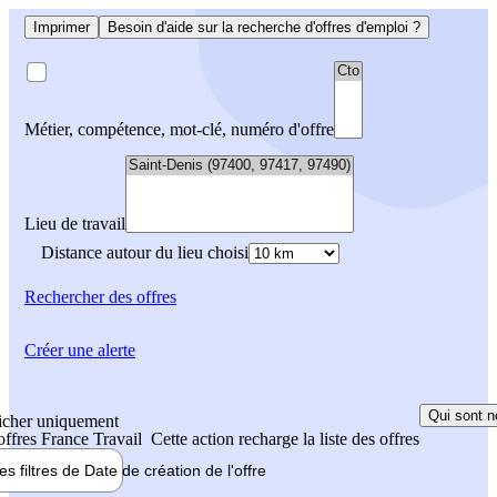
Imprimer
Besoin d'aide sur la recherche d'offres d'emploi ?
Métier, compétence, mot-clé, numéro d'offre
Lieu de travail
Distance autour du lieu choisi
Rechercher
des offres
Créer une alerte
Qui sont n
icher uniquement
 offres France Travail
Cette action recharge la liste des offres
les filtres de
Date de création
de l'offre