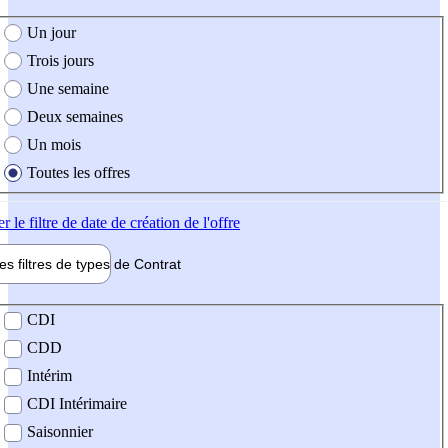
e création de l'offre
Un jour
Trois jours
Une semaine
Deux semaines
Un mois
Toutes les offres
er
le filtre de date de création de l'offre
les filtres de types de
Contrat
de contrat
CDI
CDD
Intérim
CDI Intérimaire
Saisonnier