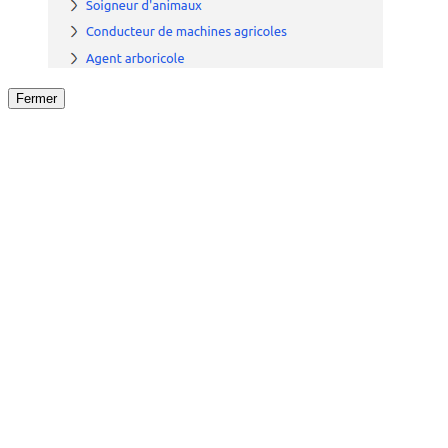
Fermer
Fermer
le détail de l'offre
/
Offre
sur
Offre précéden