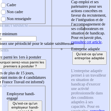
Cap emploi et ses
Cadre
partenaires pour ses
actions concrètes en
Non cadre
faveur du recrutement,
Non renseignée
de l’intégration et de
l’accompagnement de
IRE BRUT MINIMUM
ses collaborateurs en
situation de handicap.
re minimum
Pour en savoir plus,
consultez cet article
.
ssez une périodicité pour le salaire saisi
Entreprise adaptée
NITÉS
Qu'est-ce qu'une
z parmi les 1ers à postuler
entreprise adaptée
?
urquoi serez-vous parmi les
premiers à postuler ?
L'entreprise adaptée
es de plus de 15 jours,
permet à un travailleur
tant moins de 4 candidatures
en situation de
t France Travail est informé)
handicap d'exercer
ICAP
une activité
professionnelle dans
Employeur handi-
des conditions
engagé
adaptées à ses
Qu'est-ce qu'un
capacités. Pour en
employeur handi-
savoir plus,
consultez