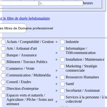
heures
er
le filtre de durée hebdomadaire
les filtres de
Domaine pro
fessionnel
ne professionel
Achats / Comptabilité / Gestion
Industrie
Arts / Artisanat d'art
Informatique /
Télécommunication
Banque / Assurance
Installation / Maintenance
Bâtiment / Travaux Publics
Marketing / Stratégie
Commerce / Vente
commerciale
Communication / Multimédia
Ressources Humaines
Conseil / Etudes
Santé
Direction d'entreprise
Secrétariat / Assistanat
Espaces verts et naturels /
Services à la personne / à l
Agriculture / Pêche / Soins aux
collectivité
animaux