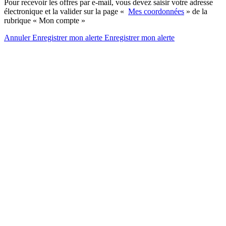
Pour recevoir les offres par e-mail, vous devez saisir votre adresse
électronique et la valider sur la page «
Mes coordonnées
» de la
rubrique « Mon compte »
Annuler
Enregistrer mon alerte
Enregistrer
mon alerte