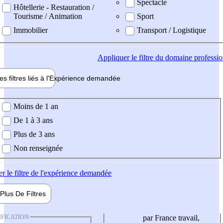
Spectacle
Hôtellerie - Restauration /
Tourisme / Animation
Sport
Immobilier
Transport / Logistique
Appliquer
le filtre du domaine professi
es filtres liés à l'
Expérience
demandée
ience demandée
Moins de 1 an
De 1 à 3 ans
Plus de 3 ans
Non renseignée
er
le filtre de l'expérience demandée
Plus De
Filtres
IFICATION
par France travail,