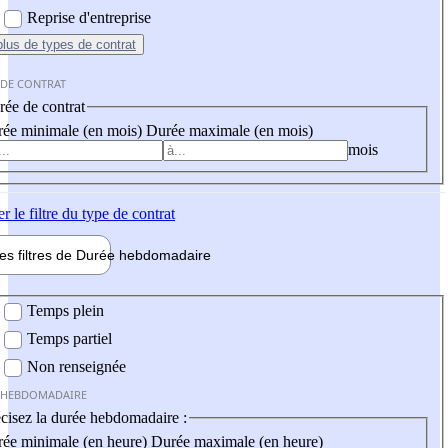
Reprise d'entreprise
plus
de types de contrat
 DE CONTRAT
ée de contrat
ée minimale (en mois)
Durée maximale (en mois)
mois
er
le filtre du type de contrat
les filtres de
Durée hebdo
madaire
 hebdomadaire
Temps plein
Temps partiel
Non renseignée
 HEBDOMADAIRE
cisez la durée hebdomadaire :
ée minimale (en heure)
Durée maximale (en heure)