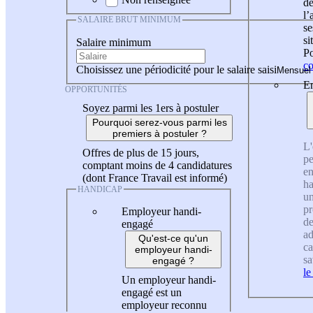
de
l
SALAIRE BRUT MINIMUM
se
si
Salaire minimum
Po
co
Choisissez une périodicité pour le salaire saisi
En
OPPORTUNITÉS
Soyez parmi les 1ers à postuler
Pourquoi serez-vous parmi les
premiers à postuler ?
L'
Offres de plus de 15 jours,
pe
comptant moins de 4 candidatures
en
(dont France Travail est informé)
ha
HANDICAP
un
pr
Employeur handi-
de
engagé
ad
Qu'est-ce qu'un
ca
employeur handi-
sa
engagé ?
le
Un employeur handi-
engagé est un
employeur reconnu