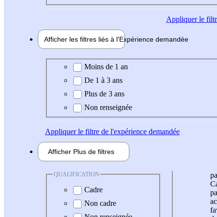
Appliquer
le fil
Afficher les filtres liés à l'
Expérience
demandée
Expérience demandée
Moins de 1 an
De 1 à 3 ans
Plus de 3 ans
Non renseignée
Appliquer
le filtre de l'expérience demandée
Afficher
Plus de
filtres
QUALIFICATION
pa
Ca
Cadre
pa
ac
Non cadre
fa
Non renseignée