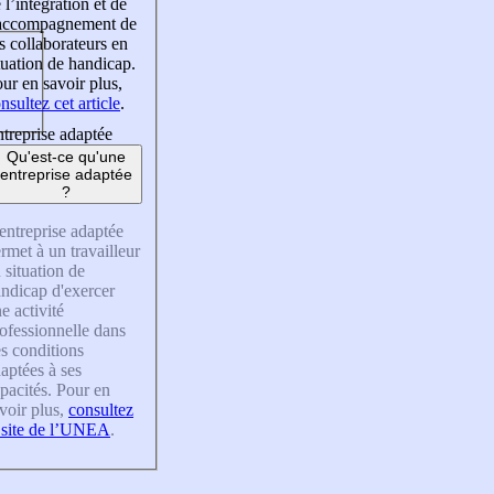
 l’intégration et de
’accompagnement de
s collaborateurs en
tuation de handicap.
ur en savoir plus,
nsultez cet article
.
treprise adaptée
Qu'est-ce qu'une
entreprise adaptée
?
entreprise adaptée
rmet à un travailleur
 situation de
ndicap d'exercer
e activité
ofessionnelle dans
s conditions
aptées à ses
pacités. Pour en
voir plus,
consultez
 site de l’UNEA
.