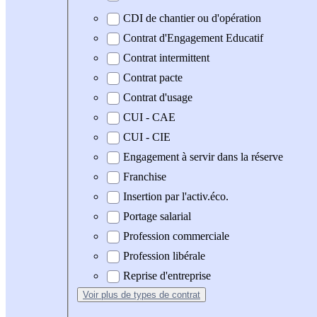
CDI de chantier ou d'opération
Contrat d'Engagement Educatif
Contrat intermittent
Contrat pacte
Contrat d'usage
CUI - CAE
CUI - CIE
Engagement à servir dans la réserve
Franchise
Insertion par l'activ.éco.
Portage salarial
Profession commerciale
Profession libérale
Reprise d'entreprise
Voir plus
de types de contrat