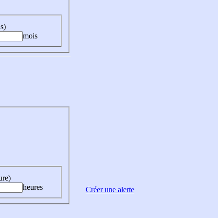
s)
mois
ure)
heures
Créer une alerte