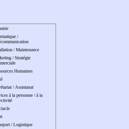
strie
rmatique /
écommunication
allation / Maintenance
eting / Stratégie
merciale
sources Humaines
té
étariat / Assistanat
ices à la personne / à la
ectivité
ctacle
rt
sport / Logistique