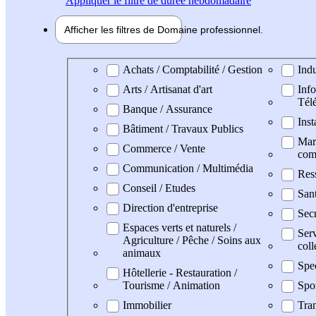
Appliquer
le filtre de durée hebdomadaire
Afficher les filtres de
Domaine pro
fessionnel
Domaine professionel
Achats / Comptabilité / Gestion
Indu
Arts / Artisanat d'art
Info
Tél
Banque / Assurance
Inst
Bâtiment / Travaux Publics
Mark
Commerce / Vente
com
Communication / Multimédia
Res
Conseil / Etudes
San
Direction d'entreprise
Secr
Espaces verts et naturels /
Serv
Agriculture / Pêche / Soins aux
coll
animaux
Spe
Hôtellerie - Restauration /
Tourisme / Animation
Spo
Immobilier
Tran