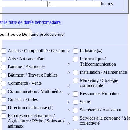
heures
er
le filtre de durée hebdomadaire
les filtres de
Domaine pro
fessionnel
ne professionel
Achats / Comptabilité / Gestion
Industrie (4)
Arts / Artisanat d'art
Informatique /
Télécommunication
Banque / Assurance
Installation / Maintenance
Bâtiment / Travaux Publics
Marketing / Stratégie
Commerce / Vente
commerciale
Communication / Multimédia
Ressources Humaines
Conseil / Etudes
Santé
Direction d'entreprise (1)
Secrétariat / Assistanat
Espaces verts et naturels /
Services à la personne / à l
Agriculture / Pêche / Soins aux
collectivité
animaux