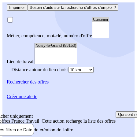
Imprimer
Besoin d'aide sur la recherche d'offres d'emploi ?
Métier, compétence, mot-clé, numéro d'offre
Lieu de travail
Distance autour du lieu choisi
Rechercher
des offres
Créer une alerte
Qui sont n
icher uniquement
 offres France Travail
Cette action recharge la liste des offres
les filtres de
Date de création
de l'offre