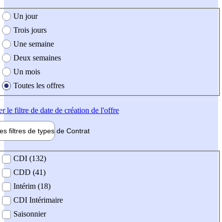
e création de l'offre
Un jour
Trois jours
Une semaine
Deux semaines
Un mois
Toutes les offres
er
le filtre de date de création de l'offre
les filtres de types de
Contrat
de contrat
CDI (132)
CDD (41)
Intérim (18)
CDI Intérimaire
Saisonnier