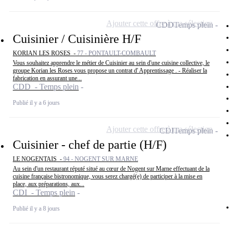
Ajouter cette offre à ma sélection
CDD
Temps plein
Cuisinier / Cuisinière H/F
KORIAN LES ROSES -
77 - PONTAULT-COMBAULT
Vous souhaitez apprendre le métier de Cuisinier au sein d'une cuisine collective, le
groupe Korian les Roses vous propose un contrat d' Apprentissage . - Réaliser la
fabrication en assurant une...
CDD - Temps plein
Publié il y a 6 jours
Ajouter cette offre à ma sélection
CDI
Temps plein
Cuisinier - chef de partie (H/F)
LE NOGENTAIS -
94 - NOGENT SUR MARNE
Au sein d'un restaurant réputé situé au cœur de Nogent sur Marne effectuant de la
cuisine française bistronomique, vous serez chargé(e) de participer à la mise en
place, aux préparations, aux...
CDI - Temps plein
Publié il y a 8 jours