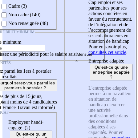
Cap emploi et ses
Cadre (3)
partenaires pour ses
actions concrètes en
Non cadre (140)
faveur du recrutement,
Non renseignée (48)
de l’intégration et de
l’accompagnement de
IRE BRUT MINIMUM
ses collaborateurs en
situation de handicap.
re minimum
Pour en savoir plus,
consultez cet article
.
ssez une périodicité pour le salaire saisi
Entreprise adaptée
NITÉS
Qu'est-ce qu'une
z parmi les 1ers à postuler
entreprise adaptée
)
résultats
?
urquoi serez-vous parmi les
L'entreprise adaptée
premiers à postuler ?
permet à un travailleur
es de plus de 15 jours,
en situation de
tant moins de 4 candidatures
handicap d'exercer
t France Travail est informé)
une activité
ICAP
professionnelle dans
des conditions
Employeur handi-
adaptées à ses
engagé (2)
capacités. Pour en
Qu'est-ce qu'un
savoir plus,
consultez