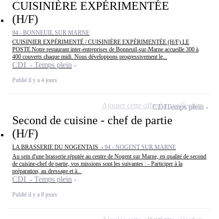
CUISINIÈRE EXPÉRIMENTÉE
(H/F)
94 - BONNEUIL SUR MARNE
CUISINIER EXPÉRIMENTÉ / CUISINIÈRE EXPÉRIMENTÉE (H/F) LE
POSTE Notre restaurant inter-entreprises de Bonneuil-sur-Marne accueille 300 à
400 couverts chaque midi. Nous développons progressivement le...
CDI - Temps plein
Publié il y a 4 jours
Ajouter cette offre à ma sélection
CDI
Temps plein
Second de cuisine - chef de partie
(H/F)
LA BRASSERIE DU NOGENTAIS -
94 - NOGENT SUR MARNE
Au sein d'une brasserie réputée au centre de Nogent sur Marne, en qualité de second
de cuisine-chef de partie, vos missions sont les suivantes : - Participer à la
préparation, au dressage et à...
CDI - Temps plein
Publié il y a 8 jours