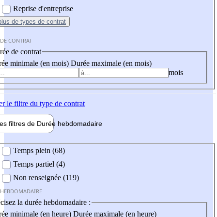
Reprise d'entreprise
plus
de types de contrat
 DE CONTRAT
ée de contrat
ée minimale (en mois)
Durée maximale (en mois)
mois
er
le filtre du type de contrat
les filtres de
Durée hebdo
madaire
 hebdomadaire
Temps plein (68)
Temps partiel (4)
Non renseignée (119)
 HEBDOMADAIRE
cisez la durée hebdomadaire :
ée minimale (en heure)
Durée maximale (en heure)