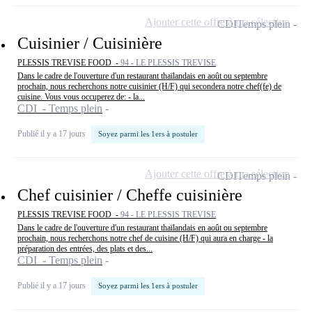
Ajouter cette offre à ma sélection
CDI
Temps plein
Cuisinier / Cuisinière
PLESSIS TREVISE FOOD -
94 - LE PLESSIS TREVISE
Dans le cadre de l'ouverture d'un restaurant thaïlandais en août ou septembre
prochain, nous recherchons notre cuisinier (H/F) qui secondera notre chef(fe) de
cuisine. Vous vous occuperez de: - la...
CDI - Temps plein
Publié il y a 17 jours
Soyez parmi les 1ers à postuler
Ajouter cette offre à ma sélection
CDI
Temps plein
Chef cuisinier / Cheffe cuisinière
PLESSIS TREVISE FOOD -
94 - LE PLESSIS TREVISE
Dans le cadre de l'ouverture d'un restaurant thaïlandais en août ou septembre
prochain, nous recherchons notre chef de cuisine (H/F) qui aura en charge - la
préparation des entrées, des plats et des...
CDI - Temps plein
Publié il y a 17 jours
Soyez parmi les 1ers à postuler