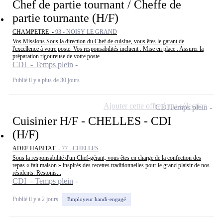
Chef de partie tournant / Cheffe de
partie tournante (H/F)
CHAMPETRE -
93 - NOISY LE GRAND
Vos Missions Sous la direction du Chef de cuisine, vous êtes le garant de
l'excellence à votre poste. Vos responsabilités incluent : Mise en place : Assurer la
préparation rigoureuse de votre poste...
CDI - Temps plein
Publié il y a plus de 30 jours
Ajouter cette offre à ma sélection
CDI
Temps plein
Cuisinier H/F - CHELLES - CDI
(H/F)
ADEF HABITAT -
77 - CHELLES
Sous la responsabilité d'un Chef-gérant, vous êtes en charge de la confection des
repas « fait maison » inspirés des recettes traditionnelles pour le grand plaisir de nos
résidents. Restonis...
CDI - Temps plein
Publié il y a 2 jours
Employeur handi-engagé