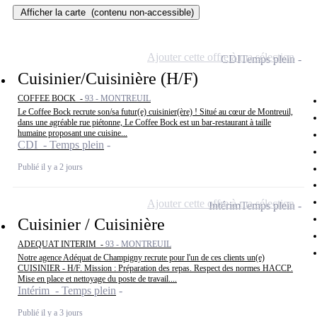
Afficher la carte
(contenu non-accessible)
Ajouter cette offre à ma sélection
CDI
Temps plein
Cuisinier/Cuisinière (H/F)
COFFEE BOCK -
93 - MONTREUIL
Le Coffee Bock recrute son/sa futur(e) cuisinier(ère) ! Situé au cœur de Montreuil,
dans une agréable rue piétonne, Le Coffee Bock est un bar-restaurant à taille
humaine proposant une cuisine...
CDI - Temps plein
Publié il y a 2 jours
Ajouter cette offre à ma sélection
Intérim
Temps plein
Cuisinier / Cuisinière
ADEQUAT INTERIM -
93 - MONTREUIL
Notre agence Adéquat de Champigny recrute pour l'un de ces clients un(e)
CUISINIER - H/F. Mission : Préparation des repas. Respect des normes HACCP.
Mise en place et nettoyage du poste de travail....
Intérim - Temps plein
Publié il y a 3 jours