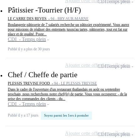
Ajouter cette offre à ma sélection
CDI
Temps plein
Pâtissier -Tourrier (H/F)
LE CARRE DES REVES -
94 - BRY-SUR-MARNE
Boulangerie pâtisserie de 7 salariés recherche un pâtissier expérimenté. Vous aurez
pour missions de réaliser des entremets jusqu'au tartes, pâtisseries, tout est fat sur
place et de qualité. Poste...
CDI - Temps plein
Publié il y a plus de 30 jours
Ajouter cette offre à ma sélection
CDI
Temps plein
Chef / Cheffe de partie
PLESSIS TREVISE FOOD -
94 - LE PLESSIS TREVISE
Dans le cadre de l'ouverture d'un restaurant thaïlandais en août ou septembre
prochain, nous recherchons notre chef(fe) de partie. Vous vous occuperez: - de la
prise des commandes des clients - du...
CDI - Temps plein
Publié il y a 17 jours
Soyez parmi les 1ers à postuler
Ajouter cette offre à ma sélection
CDI
Temps plein