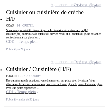
Ajouter cette offre à ma sélection
CDD
Temps plein
Cuisinier ou cuisinière de crèche
H/F
CCAS -
94 - CRETEIL
Sous la responsabilité hiérarchique de la directrice de la structure, le (la)
cuisinier(ère) contribue à la qualité du service rendu et à l'accueil du jeune enfant en
confectionnant sur place les...
CDD - Temps plein
Publié il y a 21 jours
Ajouter cette offre à ma sélection
CDI
Temps plein
Cuisinier / Cuisinière (H/F)
FOODIIIT -
77 - COURTRY
Restauration rapide asiatique, vente à emporter, sur place et en livraison. Vous
effectuerez la cuisine du restaurant, vous serez formé(e) sur le poste. Débutant(e) ou
avec une petite expérience....
CDI - Temps plein
Publié il y a plus de 30 jours