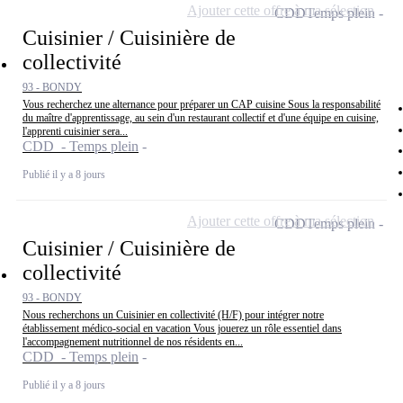
Ajouter cette offre à ma sélection
CDD
Temps plein
Cuisinier / Cuisinière de
collectivité
93 - BONDY
Vous recherchez une alternance pour préparer un CAP cuisine Sous la responsabilité
du maître d'apprentissage, au sein d'un restaurant collectif et d'une équipe en cuisine,
l'apprenti cuisinier sera...
CDD - Temps plein
Publié il y a 8 jours
Ajouter cette offre à ma sélection
CDD
Temps plein
Cuisinier / Cuisinière de
collectivité
93 - BONDY
Nous recherchons un Cuisinier en collectivité (H/F) pour intégrer notre
établissement médico-social en vacation Vous jouerez un rôle essentiel dans
l'accompagnement nutritionnel de nos résidents en...
CDD - Temps plein
Publié il y a 8 jours