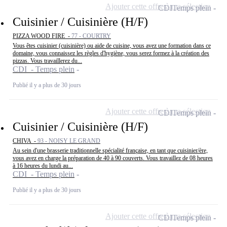
Ajouter cette offre à ma sélection
CDI
Temps plein
Cuisinier / Cuisinière (H/F)
PIZZA WOOD FIRE -
77 - COURTRY
Vous êtes cuisinier (cuisinière) ou aide de cuisine, vous avez une formation dans ce
domaine, vous connaissez les règles d'hygiène, vous serez formez à la création des
pizzas. Vous travaillerez du...
CDI - Temps plein
Publié il y a plus de 30 jours
Ajouter cette offre à ma sélection
CDI
Temps plein
Cuisinier / Cuisinière (H/F)
CHIVA -
93 - NOISY LE GRAND
Au sein d'une brasserie traditionnelle spécialité française, en tant que cuisinier/ère,
vous avez en charge la préparation de 40 à 90 couverts. Vous travaillez de 08 heures
à 16 heures du lundi au...
CDI - Temps plein
Publié il y a plus de 30 jours
Ajouter cette offre à ma sélection
CDI
Temps plein