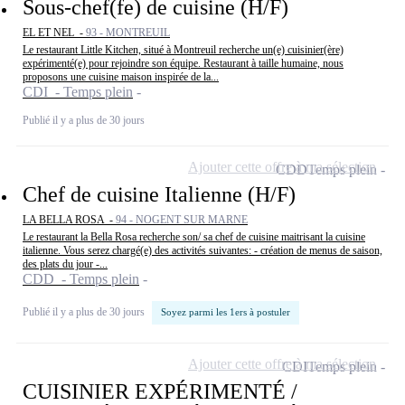
Sous-chef(fe) de cuisine (H/F)
EL ET NEL -
93 - MONTREUIL
Le restaurant Little Kitchen, situé à Montreuil recherche un(e) cuisinier(ère)
expérimenté(e) pour rejoindre son équipe. Restaurant à taille humaine, nous
proposons une cuisine maison inspirée de la...
CDI - Temps plein
Publié il y a plus de 30 jours
Ajouter cette offre à ma sélection
CDD
Temps plein
Chef de cuisine Italienne (H/F)
LA BELLA ROSA -
94 - NOGENT SUR MARNE
Le restaurant la Bella Rosa recherche son/ sa chef de cuisine maitrisant la cuisine
italienne. Vous serez chargé(e) des activités suivantes: - création de menus de saison,
des plats du jour -...
CDD - Temps plein
Publié il y a plus de 30 jours
Soyez parmi les 1ers à postuler
Ajouter cette offre à ma sélection
CDI
Temps plein
CUISINIER EXPÉRIMENTÉ /