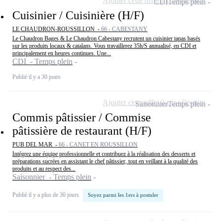
Ajouter cette offre à ma sélection
CDI
Temps plein
Cuisinier / Cuisinière (H/F)
LE CHAUDRON-ROUSSILLON -
66 - CABESTANY
Le Chaudron Bages & Le Chaudron Cabestany recrutent un cuisinier tapas basés
sur les produits locaux & catalans. Vous travaillerez 35h/S annualisé, en CDI et
principalement en heures continues. Une...
CDI - Temps plein
Publié il y a 30 jours
Ajouter cette offre à ma sélection
Saisonnier
Temps plein
Commis pâtissier / Commise
pâtissière de restaurant (H/F)
PUB DEL MAR -
66 - CANET EN ROUSSILLON
Intégrez une équipe professionnelle et contribuez à la réalisation des desserts et
préparations sucrées en assistant le chef pâtissier, tout en veillant à la qualité des
produits et au respect des...
Saisonnier - Temps plein
Publié il y a plus de 30 jours
Soyez parmi les 1ers à postuler