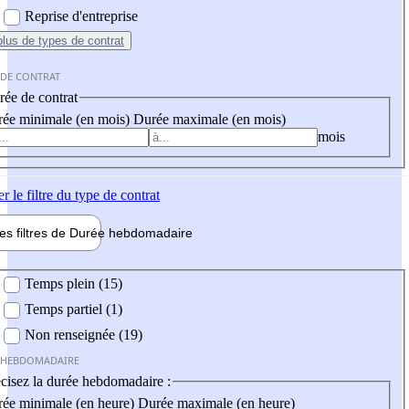
Reprise d'entreprise
plus
de types de contrat
 DE CONTRAT
ée de contrat
ée minimale (en mois)
Durée maximale (en mois)
mois
er
le filtre du type de contrat
les filtres de
Durée hebdo
madaire
 hebdomadaire
Temps plein (15)
Temps partiel (1)
Non renseignée (19)
 HEBDOMADAIRE
cisez la durée hebdomadaire :
ée minimale (en heure)
Durée maximale (en heure)