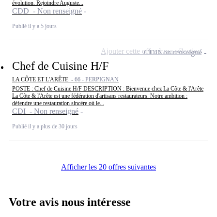
évolution. Rejoindre Auguste...
CDD - Non renseigné
Publié il y a 5 jours
Ajouter cette offre à ma sélection
CDI
Non renseigné
Chef de Cuisine H/F
LA CÔTE ET L'ARÊTE -
66 - PERPIGNAN
POSTE : Chef de Cuisine H/F DESCRIPTION : Bienvenue chez La Côte & l'Arête
La Côte & l'Arête est une fédération d'artisans restaurateurs. Notre ambition :
défendre une restauration sincère où le...
CDI - Non renseigné
Publié il y a plus de 30 jours
Afficher les 20 offres suivantes
Votre avis nous intéresse