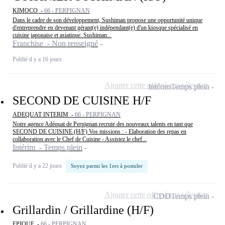
KIMOCO -
66 - PERPIGNAN
Dans le cadre de son développement, Sushiman propose une opportunité unique
d'entreprendre en devenant gérant(e) indépendant(e) d'un kiosque spécialisé en
cuisine japonaise et asiatique. Sushiman...
Franchise - Non renseigné
Publié il y a 16 jours
Ajouter cette offre à ma sélection
Intérim
Temps plein
SECOND DE CUISINE H/F
ADEQUAT INTERIM -
66 - PERPIGNAN
Notre agence Adéquat de Perpignan recrute des nouveaux talents en tant que
SECOND DE CUISINE (H/F) Vos missions : - Elaboration des repas en
collaboration avec le Chef de Cuisine - Assistez le chef...
Intérim - Temps plein
Publié il y a 22 jours
Soyez parmi les 1ers à postuler
Ajouter cette offre à ma sélection
CDD
Temps plein
Grillardin / Grillardine (H/F)
EPIQUE -
66 - PERPIGNAN