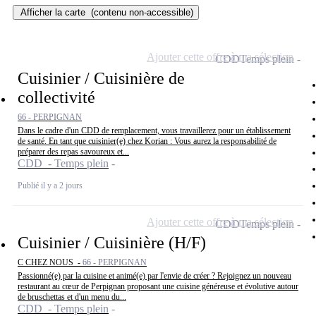
Afficher la carte
(contenu non-accessible)
Ajouter cette offre à ma sélection
CDD
Temps plein
Cuisinier / Cuisinière de
collectivité
66 - PERPIGNAN
Dans le cadre d'un CDD de remplacement, vous travaillerez pour un établissement
de santé. En tant que cuisinier(e) chez Korian : Vous aurez la responsabilité de
préparer des repas savoureux et...
CDD - Temps plein
Publié il y a 2 jours
Ajouter cette offre à ma sélection
CDD
Temps plein
Cuisinier / Cuisinière (H/F)
C CHEZ NOUS -
66 - PERPIGNAN
Passionné(e) par la cuisine et animé(e) par l'envie de créer ? Rejoignez un nouveau
restaurant au cœur de Perpignan proposant une cuisine généreuse et évolutive autour
de bruschettas et d'un menu du...
CDD - Temps plein