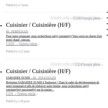
Publié il y a 7 jours
Ajouter cette offre à ma sélection
CDD
Temps plein
Cuisinier / Cuisinière (H/F)
66 - PERPIGNAN
Pour notre restaurant, nous recherchons un(e) cuisinier(e) Vous serez en charge d'un
poste chaud, cuisson.
CDD - Temps plein
Publié il y a 21 jours
Ajouter cette offre à ma sélection
CDI
Temps plein
Cuisinier / Cuisinière (H/F)
SABAIDEE SUSHI -
66 - TOULOUGES
Rejoignez SABAIDEE SUSHI à Toulouges ! Dans le cadre du développement de
notre restaurant et afin de renforcer notre équipe, nous recherchons un(e)
cuisinier(ère) passionné(e) par la cuisine...
CDI - Temps plein
Publié il y a 19 jours