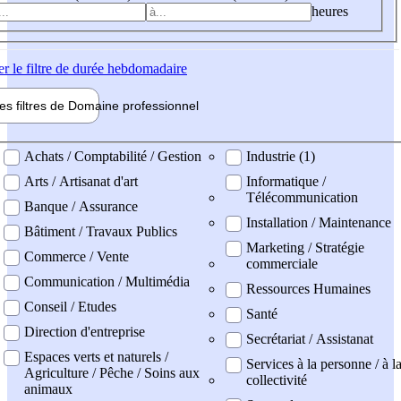
heures
er
le filtre de durée hebdomadaire
les filtres de
Domaine pro
fessionnel
ne professionel
Achats / Comptabilité / Gestion
Industrie (1)
Arts / Artisanat d'art
Informatique /
Télécommunication
Banque / Assurance
Installation / Maintenance
Bâtiment / Travaux Publics
Marketing / Stratégie
Commerce / Vente
commerciale
Communication / Multimédia
Ressources Humaines
Conseil / Etudes
Santé
Direction d'entreprise
Secrétariat / Assistanat
Espaces verts et naturels /
Services à la personne / à l
Agriculture / Pêche / Soins aux
collectivité
animaux