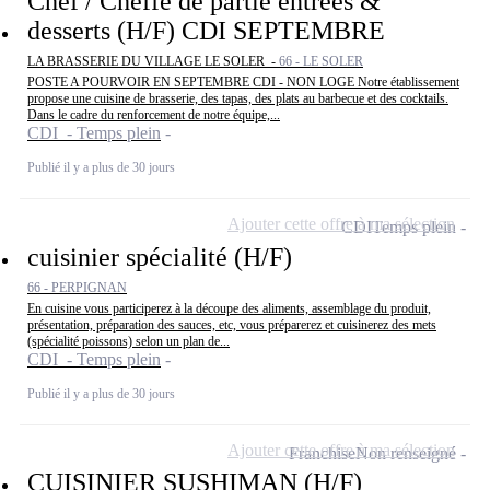
Chef / Cheffe de partie entrées &
desserts (H/F) CDI SEPTEMBRE
LA BRASSERIE DU VILLAGE LE SOLER -
66 - LE SOLER
POSTE A POURVOIR EN SEPTEMBRE CDI - NON LOGE Notre établissement
propose une cuisine de brasserie, des tapas, des plats au barbecue et des cocktails.
Dans le cadre du renforcement de notre équipe,...
CDI - Temps plein
Publié il y a plus de 30 jours
Ajouter cette offre à ma sélection
CDI
Temps plein
cuisinier spécialité (H/F)
66 - PERPIGNAN
En cuisine vous participerez à la découpe des aliments, assemblage du produit,
présentation, préparation des sauces, etc, vous préparerez et cuisinerez des mets
(spécialité poissons) selon un plan de...
CDI - Temps plein
Publié il y a plus de 30 jours
Ajouter cette offre à ma sélection
Franchise
Non renseigné
CUISINIER SUSHIMAN (H/F)