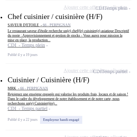
Ajouter cette offre à ma sélection
CDI
Temps plein
Chef cuisinier / cuisinière (H/F)
SAVEUR D'ETOILE -
66 - PERPIGNAN
Le restaurant saveur d'étoile recherche un(e) chef(fe) cuisinier(e) asiatique Descriptif
du poste : Approvisionnement et gestion de stocks - Vous aurez pour mission la
mise en place, la production...
CDI - Temps plein
Publié il y a 19 jours
Ajouter cette offre à ma sélection
CDI
Temps partiel
Cuisinier / Cuisinière (H/F)
MRK -
66 - PERPIGNAN
Rejoignez une enseigne engagée qui valorise les produits frais, locaux et de saison !
Dans le cadre du développement de notre établissement et de notre carte, nous
recherchons un(e) Cuisinier(ère)...
CDI - Temps partiel
Publié il y a 22 jours
Employeur handi-engagé