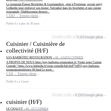
Le restaurant Épique Brochettes & Gourmandises, situé à Perpignan, recrute un(e)
Grillardin pour renforcer son équipe. Spécialisé dans les brochettes et une cuisine
gourmande, l'établissement dispose...
CDD - Temps plein
Publié il y a plus de 30 jours
Ajouter cette offre à ma sélection
CDI
Temps plein
Cuisinier / Cuisinière de
collectivité (H/F)
SAS BARBOTEU RESTAURATION -
66 - SAINT-CYPRIEN
A PROPOS DE NOUS https://guy-barboteu-restauration.fr/ Visiter notre Cuisine
Centrale ! https://www.hdmedia.fr/visite-virtuelle/hd/cbpP7p9FQ-guy-barboteu-
restaurationtoulouges-66.html Le poste...
CDI - Temps plein
Publié il y a 3 jours
Ajouter cette offre à ma sélection
CDD
Temps plein
cuisinier (H/F)
LE CHALUT -
66 - ST CYPRIEN