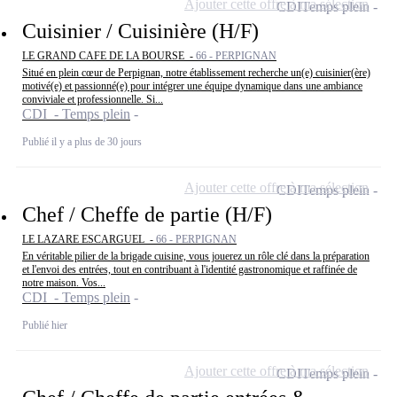
Ajouter cette offre à ma sélection
CDI
Temps plein
Cuisinier / Cuisinière (H/F)
LE GRAND CAFE DE LA BOURSE -
66 - PERPIGNAN
Situé en plein cœur de Perpignan, notre établissement recherche un(e) cuisinier(ère)
motivé(e) et passionné(e) pour intégrer une équipe dynamique dans une ambiance
conviviale et professionnelle. Si...
CDI - Temps plein
Publié il y a plus de 30 jours
Ajouter cette offre à ma sélection
CDI
Temps plein
Chef / Cheffe de partie (H/F)
LE LAZARE ESCARGUEL -
66 - PERPIGNAN
En véritable pilier de la brigade cuisine, vous jouerez un rôle clé dans la préparation
et l'envoi des entrées, tout en contribuant à l'identité gastronomique et raffinée de
notre maison. Vos...
CDI - Temps plein
Publié hier
Ajouter cette offre à ma sélection
CDI
Temps plein