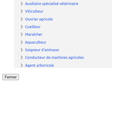
Fermer
Fermer
le détail de l'offre
/
Offre
sur
Offre précéden