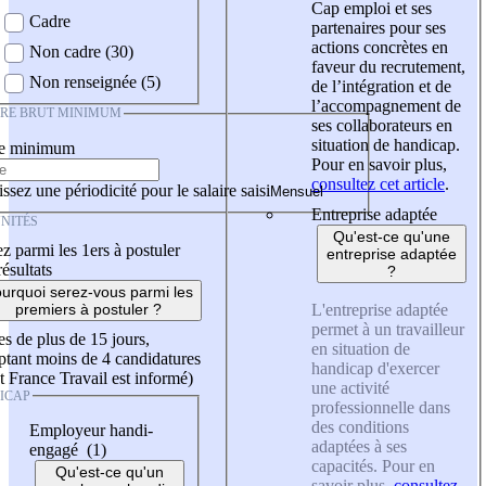
Cap emploi et ses
Cadre
partenaires pour ses
actions concrètes en
Non cadre (30)
faveur du recrutement,
Non renseignée (5)
de l’intégration et de
l’accompagnement de
IRE BRUT MINIMUM
ses collaborateurs en
situation de handicap.
re minimum
Pour en savoir plus,
consultez cet article
.
ssez une périodicité pour le salaire saisi
Entreprise adaptée
NITÉS
Qu'est-ce qu'une
z parmi les 1ers à postuler
entreprise adaptée
résultats
?
urquoi serez-vous parmi les
L'entreprise adaptée
premiers à postuler ?
permet à un travailleur
es de plus de 15 jours,
en situation de
tant moins de 4 candidatures
handicap d'exercer
t France Travail est informé)
une activité
ICAP
professionnelle dans
des conditions
Employeur handi-
adaptées à ses
engagé (1)
capacités. Pour en
Qu'est-ce qu'un
savoir plus,
consultez