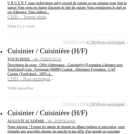
U R G E N T, nous recherchons un(e) second de cuisine ou un cuisinier pour finir la
saison Vous serez en charge d'assister le chef de cuisine Vous remplacerez le chef en
cas d'absence. Vous réalisez...
CDD - Temps plein
Publié il y a 3 jours
Ajouter cette offre à ma sélection
CDD
Non renseigné
Cuisinier / Cuisinière (H/F)
YOUSCHOOL -
66 - PERPIGNAN
Description du poste : Offre d'alternance - Cuisinier(e) (Formation à distance avec
YouSchool) Lieu : Perpignan (66000) Contrat : Alternance Formation : CAP
Cuisine (YouSchool - 100% à...
CDD - Non renseigné
Publié aujourd'hui
Ajouter cette offre à ma sélection
CDD
Non renseigné
Cuisinier / Cuisinière (H/F)
AUGUSTE ACADÉMIE -
66 - PERPIGNAN
Notre mission ? Former les talents de demain en alliant tradition et innovation, pour
répondre aux nouvelles attentes du marché et aux défis d'un monde en constante