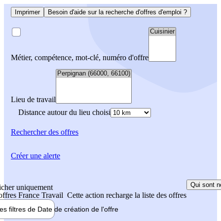
Imprimer
Besoin d'aide sur la recherche d'offres d'emploi ?
Métier, compétence, mot-clé, numéro d'offre
Lieu de travail
Distance autour du lieu choisi
Rechercher
des offres
Créer une alerte
Qui sont n
icher uniquement
 offres France Travail
Cette action recharge la liste des offres
les filtres de
Date de création
de l'offre