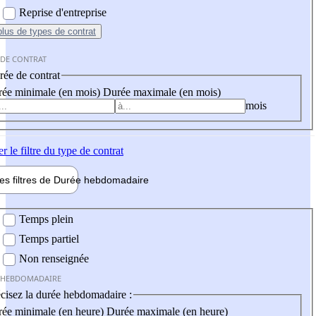
Reprise d'entreprise
plus
de types de contrat
 DE CONTRAT
ée de contrat
ée minimale (en mois)
Durée maximale (en mois)
mois
er
le filtre du type de contrat
les filtres de
Durée hebdo
madaire
 hebdomadaire
Temps plein
Temps partiel
Non renseignée
 HEBDOMADAIRE
cisez la durée hebdomadaire :
ée minimale (en heure)
Durée maximale (en heure)