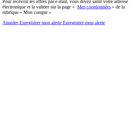
Pour recevoir les offres par e-mail, vous devez saisir votre adresse
électronique et la valider sur la page «
Mes coordonnées
» de la
rubrique « Mon compte »
Annuler
Enregistrer mon alerte
Enregistrer
mon alerte