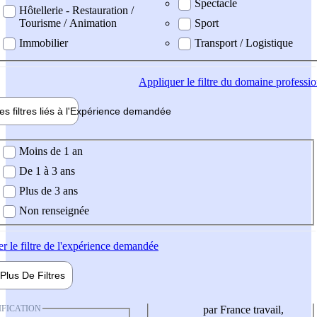
Spectacle
Hôtellerie - Restauration /
Tourisme / Animation
Sport
Immobilier
Transport / Logistique
Appliquer
le filtre du domaine professi
es filtres liés à l'
Expérience
demandée
ience demandée
Moins de 1 an
De 1 à 3 ans
Plus de 3 ans
Non renseignée
er
le filtre de l'expérience demandée
Plus De
Filtres
IFICATION
par France travail,