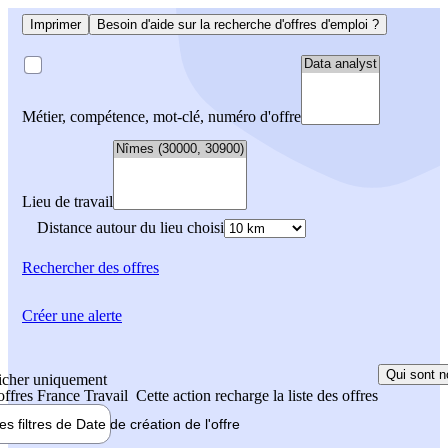
Imprimer
Besoin d'aide sur la recherche d'offres d'emploi ?
Métier, compétence, mot-clé, numéro d'offre
Lieu de travail
Distance autour du lieu choisi
Rechercher
des offres
Créer une alerte
Qui sont n
icher uniquement
 offres France Travail
Cette action recharge la liste des offres
les filtres de
Date de création
de l'offre