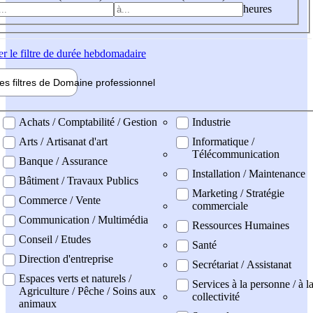
heures
er
le filtre de durée hebdomadaire
les filtres de
Domaine pro
fessionnel
ne professionel
Achats / Comptabilité / Gestion
Industrie
Arts / Artisanat d'art
Informatique /
Télécommunication
Banque / Assurance
Installation / Maintenance
Bâtiment / Travaux Publics
Marketing / Stratégie
Commerce / Vente
commerciale
Communication / Multimédia
Ressources Humaines
Conseil / Etudes
Santé
Direction d'entreprise
Secrétariat / Assistanat
Espaces verts et naturels /
Services à la personne / à l
Agriculture / Pêche / Soins aux
collectivité
animaux