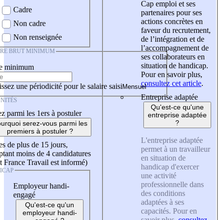
Cap emploi et ses
Cadre
partenaires pour ses
actions concrètes en
Non cadre
faveur du recrutement,
Non renseignée
de l’intégration et de
l’accompagnement de
IRE BRUT MINIMUM
ses collaborateurs en
situation de handicap.
re minimum
Pour en savoir plus,
consultez cet article
.
ssez une périodicité pour le salaire saisi
Entreprise adaptée
NITÉS
Qu'est-ce qu'une
z parmi les 1ers à postuler
entreprise adaptée
?
urquoi serez-vous parmi les
premiers à postuler ?
L'entreprise adaptée
es de plus de 15 jours,
permet à un travailleur
tant moins de 4 candidatures
en situation de
t France Travail est informé)
handicap d'exercer
ICAP
une activité
professionnelle dans
Employeur handi-
des conditions
engagé
adaptées à ses
Qu'est-ce qu'un
capacités. Pour en
employeur handi-
savoir plus,
consultez