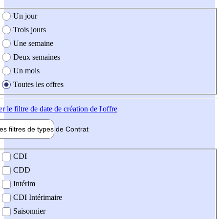
e création de l'offre
Un jour
Trois jours
Une semaine
Deux semaines
Un mois
Toutes les offres
er
le filtre de date de création de l'offre
les filtres de types de
Contrat
de contrat
CDI
CDD
Intérim
CDI Intérimaire
Saisonnier