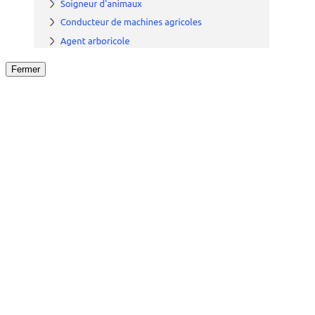
Fermer
Fermer
le détail de l'offre
/
Offre
sur
Offre précéden