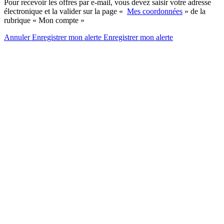
Pour recevoir les offres par e-mail, vous devez saisir votre adresse
électronique et la valider sur la page «
Mes coordonnées
» de la
rubrique « Mon compte »
Annuler
Enregistrer mon alerte
Enregistrer
mon alerte