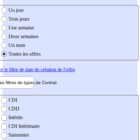
e création de l'offre
Un jour
Trois jours
Une semaine
Deux semaines
Un mois
Toutes les offres
er
le filtre de date de création de l'offre
les filtres de types de
Contrat
de contrat
CDI
CDD
Intérim
CDI Intérimaire
Saisonnier