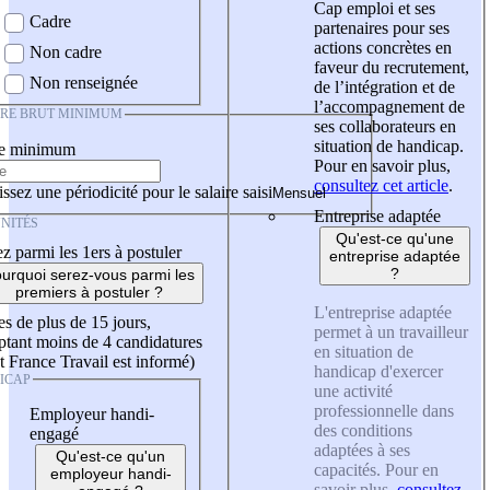
Cap emploi et ses
Cadre
partenaires pour ses
actions concrètes en
Non cadre
faveur du recrutement,
Non renseignée
de l’intégration et de
l’accompagnement de
IRE BRUT MINIMUM
ses collaborateurs en
situation de handicap.
re minimum
Pour en savoir plus,
consultez cet article
.
ssez une périodicité pour le salaire saisi
Entreprise adaptée
NITÉS
Qu'est-ce qu'une
z parmi les 1ers à postuler
entreprise adaptée
?
urquoi serez-vous parmi les
premiers à postuler ?
L'entreprise adaptée
es de plus de 15 jours,
permet à un travailleur
tant moins de 4 candidatures
en situation de
t France Travail est informé)
handicap d'exercer
ICAP
une activité
professionnelle dans
Employeur handi-
des conditions
engagé
adaptées à ses
Qu'est-ce qu'un
capacités. Pour en
employeur handi-
savoir plus,
consultez