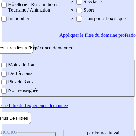
Spectacle
Hôtellerie - Restauration /
Tourisme / Animation
Sport
Immobilier
Transport / Logistique
Appliquer
le filtre du domaine professi
es filtres liés à l'
Expérience
demandée
ience demandée
Moins de 1 an
De 1 à 3 ans
Plus de 3 ans
Non renseignée
er
le filtre de l'expérience demandée
Plus De
Filtres
IFICATION
par France travail,