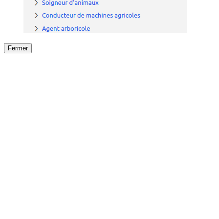
Fermer
Fermer
le détail de l'offre
/
Offre
sur
Offre précéden