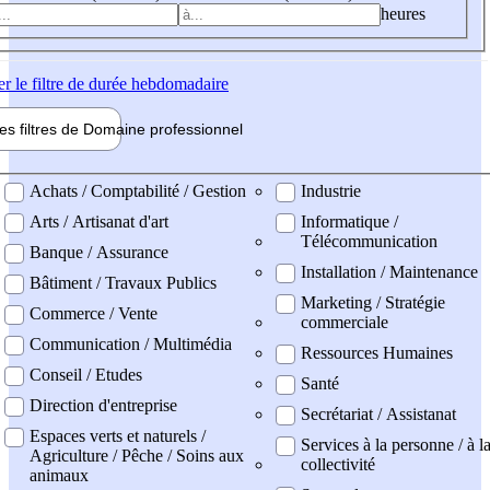
heures
er
le filtre de durée hebdomadaire
les filtres de
Domaine pro
fessionnel
ne professionel
Achats / Comptabilité / Gestion
Industrie
Arts / Artisanat d'art
Informatique /
Télécommunication
Banque / Assurance
Installation / Maintenance
Bâtiment / Travaux Publics
Marketing / Stratégie
Commerce / Vente
commerciale
Communication / Multimédia
Ressources Humaines
Conseil / Etudes
Santé
Direction d'entreprise
Secrétariat / Assistanat
Espaces verts et naturels /
Services à la personne / à l
Agriculture / Pêche / Soins aux
collectivité
animaux