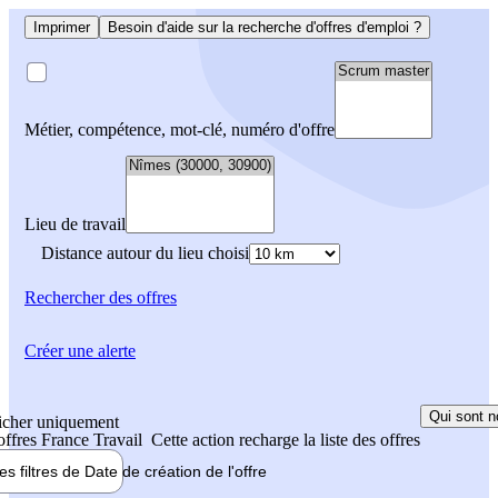
Imprimer
Besoin d'aide sur la recherche d'offres d'emploi ?
Métier, compétence, mot-clé, numéro d'offre
Lieu de travail
Distance autour du lieu choisi
Rechercher
des offres
Créer une alerte
Qui sont n
icher uniquement
 offres France Travail
Cette action recharge la liste des offres
les filtres de
Date de création
de l'offre