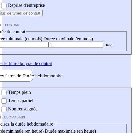
Reprise d'entreprise
plus
de types de contrat
 DE CONTRAT
ée de contrat
ée minimale (en mois)
Durée maximale (en mois)
mois
er
le filtre du type de contrat
les filtres de
Durée hebdo
madaire
 hebdomadaire
Temps plein
Temps partiel
Non renseignée
 HEBDOMADAIRE
cisez la durée hebdomadaire :
ée minimale (en heure)
Durée maximale (en heure)