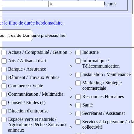
heures
er
le filtre de durée hebdomadaire
les filtres de
Domaine pro
fessionnel
ne professionel
Achats / Comptabilité / Gestion
Industrie
Arts / Artisanat d'art
Informatique /
Télécommunication
Banque / Assurance
Installation / Maintenance
Bâtiment / Travaux Publics
Marketing / Stratégie
Commerce / Vente
commerciale
Communication / Multimédia
Ressources Humaines
Conseil / Etudes (1)
Santé
Direction d'entreprise
Secrétariat / Assistanat
Espaces verts et naturels /
Services à la personne / à l
Agriculture / Pêche / Soins aux
collectivité
animaux