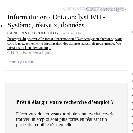
Ajouter cette offre à ma sélection
CDD
Non renseigné
Informaticien / Data analyst F/H -
Système, réseaux, données
CARRIÈRES DU BOULONNAIS -
62 - CALAIS
Descriptif du poste:\n\nEn tant qu'Informaticien / Data Analyst en alternance, vous
contribuerez activement à l'optimisation des données au sein de notre groupe. Vos
missions incluent l'extraction,...
CDD - Non renseigné
Publié il y a 6 jours
Prêt à élargir votre recherche d’emploi ?
Découvrez de nouveaux territoires où les chances de
trouver un emploi sont plus fortes en réalisant un
projet de mobilité résidentielle