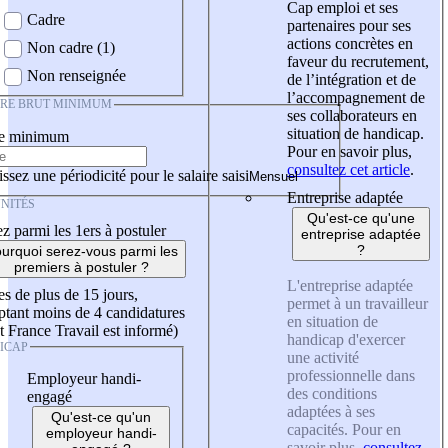
Cap emploi et ses
Cadre
partenaires pour ses
actions concrètes en
Non cadre (1)
faveur du recrutement,
Non renseignée
de l’intégration et de
l’accompagnement de
IRE BRUT MINIMUM
ses collaborateurs en
situation de handicap.
re minimum
Pour en savoir plus,
consultez cet article
.
ssez une périodicité pour le salaire saisi
Entreprise adaptée
NITÉS
Qu'est-ce qu'une
z parmi les 1ers à postuler
entreprise adaptée
?
urquoi serez-vous parmi les
premiers à postuler ?
L'entreprise adaptée
es de plus de 15 jours,
permet à un travailleur
tant moins de 4 candidatures
en situation de
t France Travail est informé)
handicap d'exercer
ICAP
une activité
professionnelle dans
Employeur handi-
des conditions
engagé
adaptées à ses
Qu'est-ce qu'un
capacités. Pour en
employeur handi-
savoir plus,
consultez