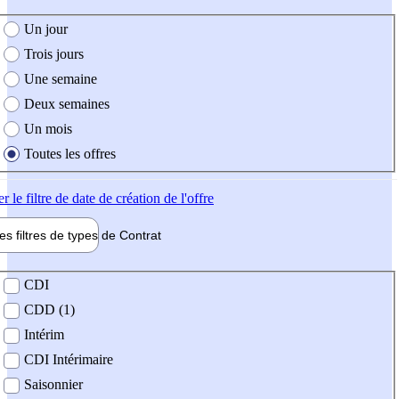
e création de l'offre
Un jour
Trois jours
Une semaine
Deux semaines
Un mois
Toutes les offres
er
le filtre de date de création de l'offre
les filtres de types de
Contrat
de contrat
CDI
CDD (1)
Intérim
CDI Intérimaire
Saisonnier