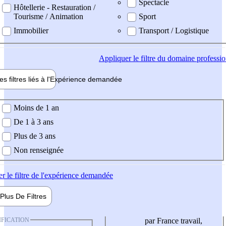
Spectacle
Hôtellerie - Restauration /
Tourisme / Animation
Sport
Immobilier
Transport / Logistique
Appliquer
le filtre du domaine professi
es filtres liés à l'
Expérience
demandée
ience demandée
Moins de 1 an
De 1 à 3 ans
Plus de 3 ans
Non renseignée
er
le filtre de l'expérience demandée
Plus De
Filtres
IFICATION
par France travail,