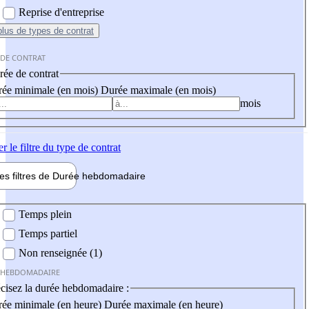
Reprise d'entreprise
plus
de types de contrat
 DE CONTRAT
ée de contrat
ée minimale (en mois)
Durée maximale (en mois)
mois
er
le filtre du type de contrat
les filtres de
Durée hebdo
madaire
 hebdomadaire
Temps plein
Temps partiel
Non renseignée (1)
 HEBDOMADAIRE
cisez la durée hebdomadaire :
ée minimale (en heure)
Durée maximale (en heure)