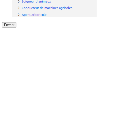
Fermer
Fermer
le détail de l'offre
/
Offre
sur
Offre précéden