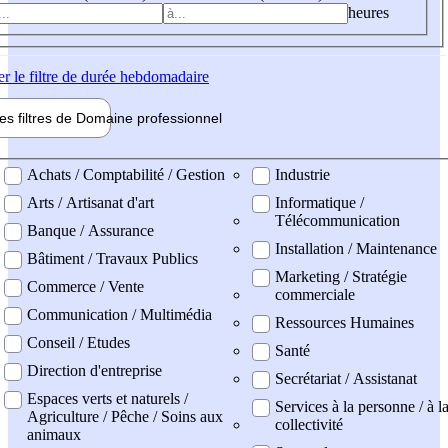
heures
er
le filtre de durée hebdomadaire
les filtres de
Domaine pro
fessionnel
ne professionel
Achats / Comptabilité / Gestion
Industrie
Arts / Artisanat d'art
Informatique /
Télécommunication
Banque / Assurance
Installation / Maintenance
Bâtiment / Travaux Publics
Marketing / Stratégie
Commerce / Vente
commerciale
Communication / Multimédia
Ressources Humaines
Conseil / Etudes
Santé
Direction d'entreprise
Secrétariat / Assistanat
Espaces verts et naturels /
Services à la personne / à l
Agriculture / Pêche / Soins aux
collectivité
animaux