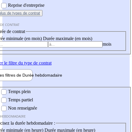
Reprise d'entreprise
plus
de types de contrat
 DE CONTRAT
ée de contrat
ée minimale (en mois)
Durée maximale (en mois)
mois
er
le filtre du type de contrat
les filtres de
Durée hebdo
madaire
 hebdomadaire
Temps plein
Temps partiel
Non renseignée
 HEBDOMADAIRE
cisez la durée hebdomadaire :
ée minimale (en heure)
Durée maximale (en heure)