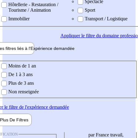
Spectacle
Hôtellerie - Restauration /
Tourisme / Animation
Sport
Immobilier
Transport / Logistique
Appliquer
le filtre du domaine professi
es filtres liés à l'
Expérience
demandée
ience demandée
Moins de 1 an
De 1 à 3 ans
Plus de 3 ans
Non renseignée
er
le filtre de l'expérience demandée
Plus De
Filtres
IFICATION
par France travail,