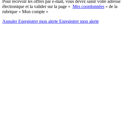
Pour recevoir les offres par e-mail, vous devez saisir votre adresse
électronique et la valider sur la page «
Mes coordonnées
» de la
rubrique « Mon compte »
Annuler
Enregistrer mon alerte
Enregistrer
mon alerte