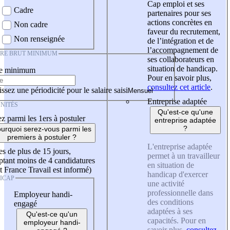
Cap emploi et ses
Cadre
partenaires pour ses
actions concrètes en
Non cadre
faveur du recrutement,
Non renseignée
de l’intégration et de
l’accompagnement de
IRE BRUT MINIMUM
ses collaborateurs en
situation de handicap.
re minimum
Pour en savoir plus,
consultez cet article
.
ssez une périodicité pour le salaire saisi
Entreprise adaptée
NITÉS
Qu'est-ce qu'une
z parmi les 1ers à postuler
entreprise adaptée
?
urquoi serez-vous parmi les
premiers à postuler ?
L'entreprise adaptée
es de plus de 15 jours,
permet à un travailleur
tant moins de 4 candidatures
en situation de
t France Travail est informé)
handicap d'exercer
ICAP
une activité
professionnelle dans
Employeur handi-
des conditions
engagé
adaptées à ses
Qu'est-ce qu'un
capacités. Pour en
employeur handi-
savoir plus,
consultez