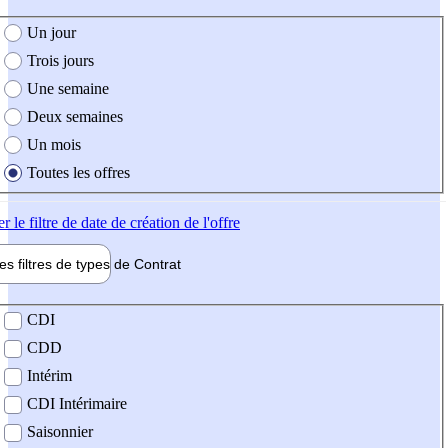
e création de l'offre
Un jour
Trois jours
Une semaine
Deux semaines
Un mois
Toutes les offres
er
le filtre de date de création de l'offre
les filtres de types de
Contrat
de contrat
CDI
CDD
Intérim
CDI Intérimaire
Saisonnier