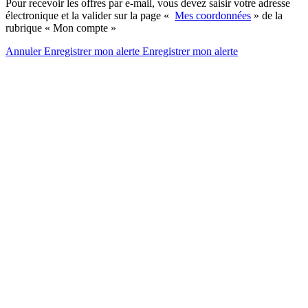
Pour recevoir les offres par e-mail, vous devez saisir votre adresse
électronique et la valider sur la page «
Mes coordonnées
» de la
rubrique « Mon compte »
Annuler
Enregistrer mon alerte
Enregistrer
mon alerte