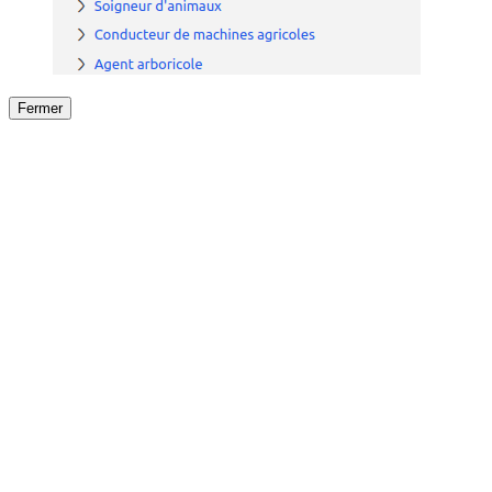
Fermer
Fermer
le détail de l'offre
/
Offre
sur
Offre précéden