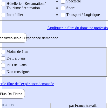
Spectacle
Hôtellerie - Restauration /
Tourisme / Animation
Sport
Immobilier
Transport / Logistique
Appliquer
le filtre du domaine professi
es filtres liés à l'
Expérience
demandée
ience demandée
Moins de 1 an
De 1 à 3 ans
Plus de 3 ans
Non renseignée
er
le filtre de l'expérience demandée
Plus De
Filtres
IFICATION
par France travail,