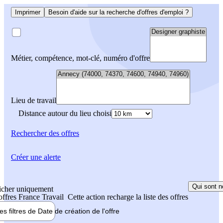
Imprimer
Besoin d'aide sur la recherche d'offres d'emploi ?
Métier, compétence, mot-clé, numéro d'offre
Lieu de travail
Distance autour du lieu choisi
Rechercher
des offres
Créer une alerte
Qui sont n
icher uniquement
 offres France Travail
Cette action recharge la liste des offres
les filtres de
Date de création
de l'offre