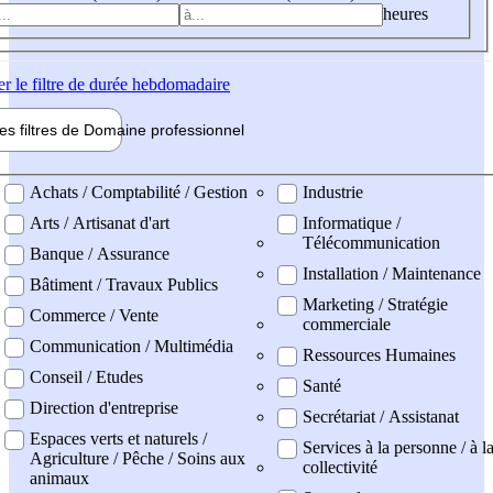
heures
er
le filtre de durée hebdomadaire
les filtres de
Domaine pro
fessionnel
ne professionel
Achats / Comptabilité / Gestion
Industrie
Arts / Artisanat d'art
Informatique /
Télécommunication
Banque / Assurance
Installation / Maintenance
Bâtiment / Travaux Publics
Marketing / Stratégie
Commerce / Vente
commerciale
Communication / Multimédia
Ressources Humaines
Conseil / Etudes
Santé
Direction d'entreprise
Secrétariat / Assistanat
Espaces verts et naturels /
Services à la personne / à l
Agriculture / Pêche / Soins aux
collectivité
animaux