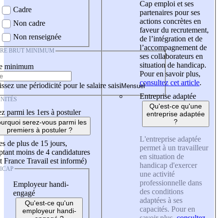
Cap emploi et ses
Cadre
partenaires pour ses
actions concrètes en
Non cadre
faveur du recrutement,
Non renseignée
de l’intégration et de
l’accompagnement de
IRE BRUT MINIMUM
ses collaborateurs en
situation de handicap.
re minimum
Pour en savoir plus,
consultez cet article
.
ssez une périodicité pour le salaire saisi
Entreprise adaptée
NITÉS
Qu'est-ce qu'une
z parmi les 1ers à postuler
entreprise adaptée
?
urquoi serez-vous parmi les
premiers à postuler ?
L'entreprise adaptée
es de plus de 15 jours,
permet à un travailleur
tant moins de 4 candidatures
en situation de
t France Travail est informé)
handicap d'exercer
ICAP
une activité
professionnelle dans
Employeur handi-
des conditions
engagé
adaptées à ses
Qu'est-ce qu'un
capacités. Pour en
employeur handi-
savoir plus,
consultez