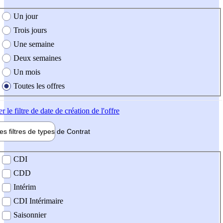
e création de l'offre
Un jour
Trois jours
Une semaine
Deux semaines
Un mois
Toutes les offres
er
le filtre de date de création de l'offre
les filtres de types de
Contrat
de contrat
CDI
CDD
Intérim
CDI Intérimaire
Saisonnier