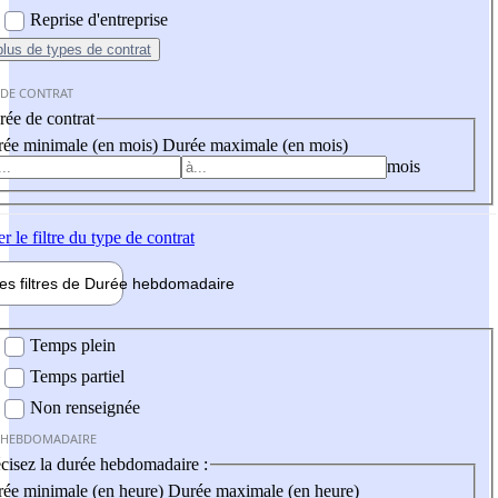
Reprise d'entreprise
plus
de types de contrat
 DE CONTRAT
ée de contrat
ée minimale (en mois)
Durée maximale (en mois)
mois
er
le filtre du type de contrat
les filtres de
Durée hebdo
madaire
 hebdomadaire
Temps plein
Temps partiel
Non renseignée
 HEBDOMADAIRE
cisez la durée hebdomadaire :
ée minimale (en heure)
Durée maximale (en heure)