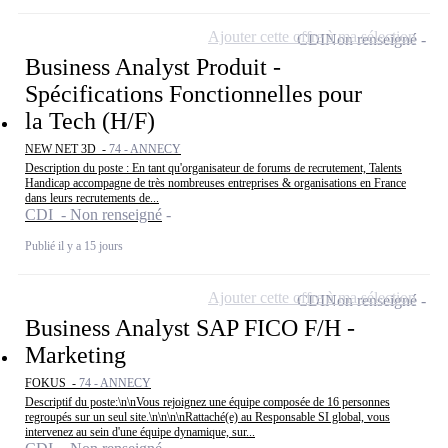
Ajouter cette offre à ma sélection
CDI
Non renseigné
Business Analyst Produit -
Spécifications Fonctionnelles pour
la Tech (H/F)
NEW NET 3D -
74 - ANNECY
Description du poste : En tant qu'organisateur de forums de recrutement, Talents
Handicap accompagne de très nombreuses entreprises & organisations en France
dans leurs recrutements de...
CDI - Non renseigné
Publié il y a 15 jours
Ajouter cette offre à ma sélection
CDI
Non renseigné
Business Analyst SAP FICO F/H -
Marketing
FOKUS -
74 - ANNECY
Descriptif du poste:\n\nVous rejoignez une équipe composée de 16 personnes
regroupés sur un seul site.\n\n\n\nRattaché(e) au Responsable SI global, vous
intervenez au sein d'une équipe dynamique, sur...