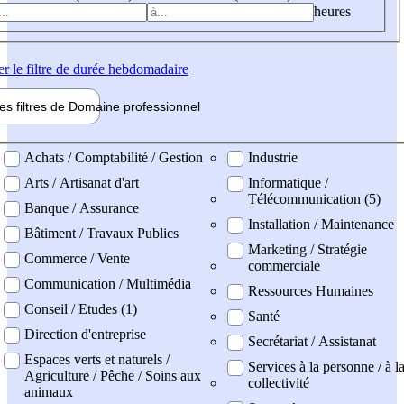
heures
er
le filtre de durée hebdomadaire
les filtres de
Domaine pro
fessionnel
ne professionel
Achats / Comptabilité / Gestion
Industrie
Arts / Artisanat d'art
Informatique /
Télécommunication (5)
Banque / Assurance
Installation / Maintenance
Bâtiment / Travaux Publics
Marketing / Stratégie
Commerce / Vente
commerciale
Communication / Multimédia
Ressources Humaines
Conseil / Etudes (1)
Santé
Direction d'entreprise
Secrétariat / Assistanat
Espaces verts et naturels /
Services à la personne / à l
Agriculture / Pêche / Soins aux
collectivité
animaux