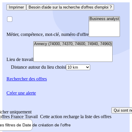
Imprimer
Besoin d'aide sur la recherche d'offres d'emploi ?
Métier, compétence, mot-clé, numéro d'offre
Lieu de travail
Distance autour du lieu choisi
Rechercher
des offres
Créer une alerte
Qui sont n
icher uniquement
 offres France Travail
Cette action recharge la liste des offres
les filtres de
Date de création
de l'offre