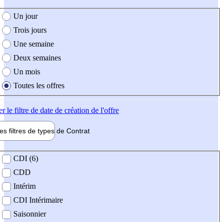
e création de l'offre
Un jour
Trois jours
Une semaine
Deux semaines
Un mois
Toutes les offres
er
le filtre de date de création de l'offre
les filtres de types de
Contrat
de contrat
CDI (6)
CDD
Intérim
CDI Intérimaire
Saisonnier