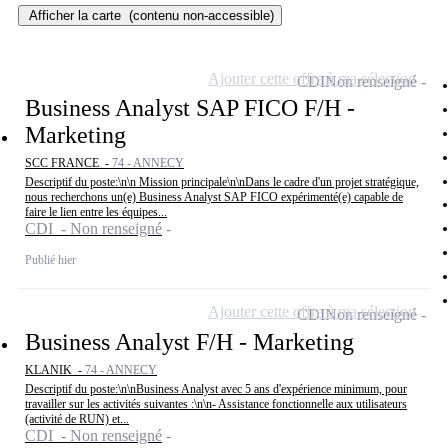
Afficher la carte
(contenu non-accessible)
Ajouter cette offre à ma sélection
CDI
Non renseigné
Business Analyst SAP FICO F/H -
Marketing
SCC FRANCE -
74 - ANNECY
Descriptif du poste:\n\n Mission principale\n\nDans le cadre d'un projet stratégique,
nous recherchons un(e) Business Analyst SAP FICO expérimenté(e) capable de
faire le lien entre les équipes...
CDI - Non renseigné
Publié hier
Ajouter cette offre à ma sélection
CDI
Non renseigné
Business Analyst F/H - Marketing
KLANIK -
74 - ANNECY
Descriptif du poste:\n\nBusiness Analyst avec 5 ans d'expérience minimum, pour
travailler sur les activités suivantes :\n\n- Assistance fonctionnelle aux utilisateurs
(activité de RUN) et...
CDI - Non renseigné