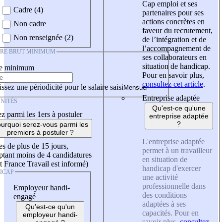
Cap emploi et ses
Cadre (4)
partenaires pour ses
actions concrètes en
Non cadre
faveur du recrutement,
Non renseignée (2)
de l’intégration et de
l’accompagnement de
IRE BRUT MINIMUM
ses collaborateurs en
situation de handicap.
re minimum
Pour en savoir plus,
consultez cet article
.
ssez une périodicité pour le salaire saisi
Entreprise adaptée
NITÉS
Qu'est-ce qu'une
z parmi les 1ers à postuler
entreprise adaptée
?
urquoi serez-vous parmi les
premiers à postuler ?
L'entreprise adaptée
es de plus de 15 jours,
permet à un travailleur
tant moins de 4 candidatures
en situation de
t France Travail est informé)
handicap d'exercer
ICAP
une activité
professionnelle dans
Employeur handi-
des conditions
engagé
adaptées à ses
Qu'est-ce qu'un
capacités. Pour en
employeur handi-
savoir plus,
consultez