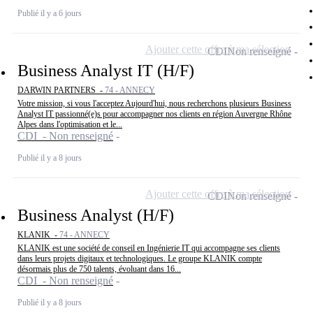
Publié il y a 6 jours
Ajouter cette offre à ma sélection
CDI
Non renseigné
Business Analyst IT (H/F)
DARWIN PARTNERS -
74 - ANNECY
Votre mission, si vous l'acceptez Aujourd'hui, nous recherchons plusieurs Business
Analyst IT passionné(e)s pour accompagner nos clients en région Auvergne Rhône
Alpes dans l'optimisation et le...
CDI - Non renseigné
Publié il y a 8 jours
Ajouter cette offre à ma sélection
CDI
Non renseigné
Business Analyst (H/F)
KLANIK -
74 - ANNECY
KLANIK est une société de conseil en Ingénierie IT qui accompagne ses clients
dans leurs projets digitaux et technologiques. Le groupe KLANIK compte
désormais plus de 750 talents, évoluant dans 16...
CDI - Non renseigné
Publié il y a 8 jours