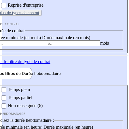
Reprise d'entreprise
plus
de types de contrat
 DE CONTRAT
ée de contrat
ée minimale (en mois)
Durée maximale (en mois)
mois
er
le filtre du type de contrat
les filtres de
Durée hebdo
madaire
 hebdomadaire
Temps plein
Temps partiel
Non renseignée (6)
 HEBDOMADAIRE
cisez la durée hebdomadaire :
ée minimale (en heure)
Durée maximale (en heure)