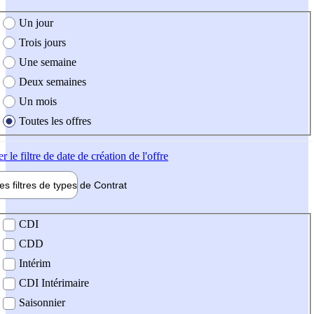
e création de l'offre
Un jour
Trois jours
Une semaine
Deux semaines
Un mois
Toutes les offres
er
le filtre de date de création de l'offre
les filtres de types de
Contrat
de contrat
CDI
CDD
Intérim
CDI Intérimaire
Saisonnier