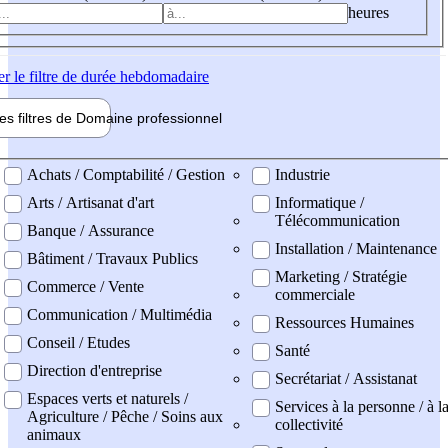
heures
er
le filtre de durée hebdomadaire
les filtres de
Domaine pro
fessionnel
ne professionel
Achats / Comptabilité / Gestion
Industrie
Arts / Artisanat d'art
Informatique /
Télécommunication
Banque / Assurance
Installation / Maintenance
Bâtiment / Travaux Publics
Marketing / Stratégie
Commerce / Vente
commerciale
Communication / Multimédia
Ressources Humaines
Conseil / Etudes
Santé
Direction d'entreprise
Secrétariat / Assistanat
Espaces verts et naturels /
Services à la personne / à l
Agriculture / Pêche / Soins aux
collectivité
animaux