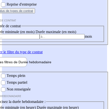
Reprise d'entreprise
plus
de types de contrat
 DE CONTRAT
ée de contrat
ée minimale (en mois)
Durée maximale (en mois)
mois
er
le filtre du type de contrat
les filtres de
Durée hebdo
madaire
 hebdomadaire
Temps plein
Temps partiel
Non renseignée
 HEBDOMADAIRE
cisez la durée hebdomadaire :
ée minimale (en heure)
Durée maximale (en heure)