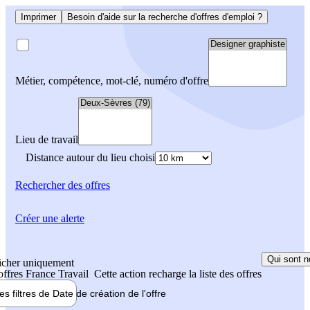
Imprimer
Besoin d'aide sur la recherche d'offres d'emploi ?
Métier, compétence, mot-clé, numéro d'offre
Lieu de travail
Distance autour du lieu choisi
Rechercher
des offres
Créer une alerte
Qui sont n
icher uniquement
 offres France Travail
Cette action recharge la liste des offres
les filtres de
Date de création
de l'offre