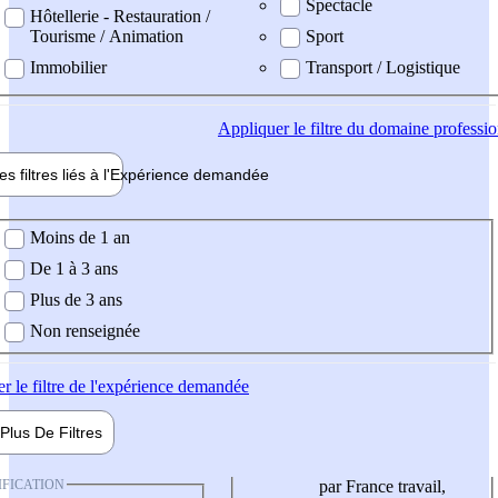
Spectacle
Hôtellerie - Restauration /
Tourisme / Animation
Sport
Immobilier
Transport / Logistique
Appliquer
le filtre du domaine professi
es filtres liés à l'
Expérience
demandée
ience demandée
Moins de 1 an
De 1 à 3 ans
Plus de 3 ans
Non renseignée
er
le filtre de l'expérience demandée
Plus De
Filtres
IFICATION
par France travail,