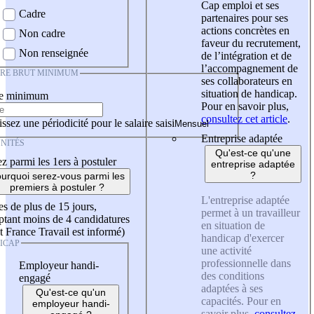
Cap emploi et ses
Cadre
partenaires pour ses
actions concrètes en
Non cadre
faveur du recrutement,
Non renseignée
de l’intégration et de
l’accompagnement de
IRE BRUT MINIMUM
ses collaborateurs en
situation de handicap.
re minimum
Pour en savoir plus,
consultez cet article
.
ssez une périodicité pour le salaire saisi
Entreprise adaptée
NITÉS
Qu'est-ce qu'une
z parmi les 1ers à postuler
entreprise adaptée
?
urquoi serez-vous parmi les
premiers à postuler ?
L'entreprise adaptée
es de plus de 15 jours,
permet à un travailleur
tant moins de 4 candidatures
en situation de
t France Travail est informé)
handicap d'exercer
ICAP
une activité
professionnelle dans
Employeur handi-
des conditions
engagé
adaptées à ses
Qu'est-ce qu'un
capacités. Pour en
employeur handi-
savoir plus,
consultez