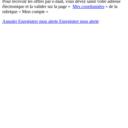
Pour recevoir les offres par e-mail, vous devez saisir votre adresse
électronique et la valider sur la page «
Mes coordonnées
» de la
rubrique « Mon compte »
Annuler
Enregistrer mon alerte
Enregistrer
mon alerte