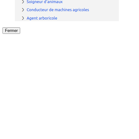
Fermer
Fermer
le détail de l'offre
/
Offre
sur
Offre précéden