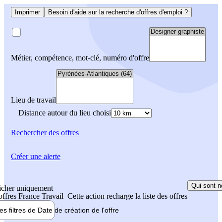
Imprimer
Besoin d'aide sur la recherche d'offres d'emploi ?
Métier, compétence, mot-clé, numéro d'offre
Lieu de travail
Distance autour du lieu choisi
Rechercher
des offres
Créer une alerte
Qui sont n
icher uniquement
 offres France Travail
Cette action recharge la liste des offres
les filtres de
Date de création
de l'offre