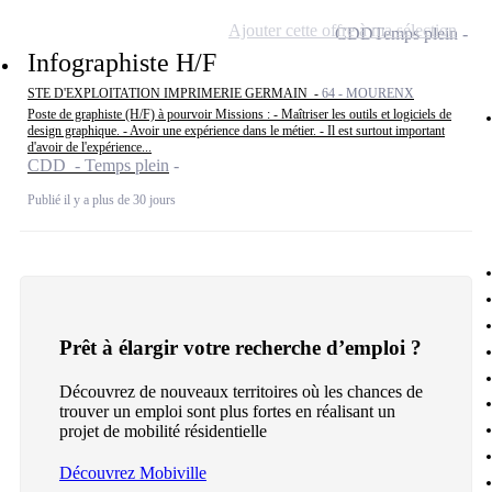
Ajouter cette offre à ma sélection
CDD
Temps plein
Infographiste H/F
STE D'EXPLOITATION IMPRIMERIE GERMAIN -
64 - MOURENX
Poste de graphiste (H/F) à pourvoir Missions : - Maîtriser les outils et logiciels de
design graphique. - Avoir une expérience dans le métier. - Il est surtout important
d'avoir de l'expérience...
CDD - Temps plein
Publié il y a plus de 30 jours
Prêt à élargir votre recherche d’emploi ?
Découvrez de nouveaux territoires où les chances de
trouver un emploi sont plus fortes en réalisant un
projet de mobilité résidentielle
Découvrez Mobiville