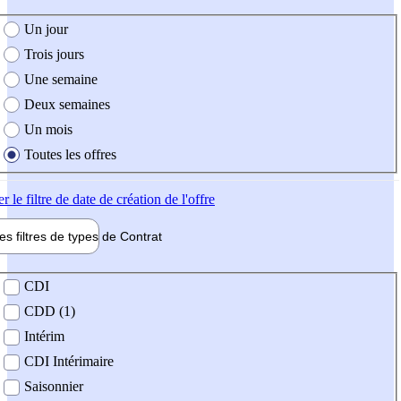
e création de l'offre
Un jour
Trois jours
Une semaine
Deux semaines
Un mois
Toutes les offres
er
le filtre de date de création de l'offre
les filtres de types de
Contrat
de contrat
CDI
CDD (1)
Intérim
CDI Intérimaire
Saisonnier