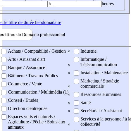
heures
er
le filtre de durée hebdomadaire
les filtres de
Domaine pro
fessionnel
ne professionel
Achats / Comptabilité / Gestion
Industrie
Arts / Artisanat d'art
Informatique /
Télécommunication
Banque / Assurance
Installation / Maintenance
Bâtiment / Travaux Publics
Marketing / Stratégie
Commerce / Vente
commerciale
Communication / Multimédia (1)
Ressources Humaines
Conseil / Etudes
Santé
Direction d'entreprise
Secrétariat / Assistanat
Espaces verts et naturels /
Services à la personne / à l
Agriculture / Pêche / Soins aux
collectivité
animaux