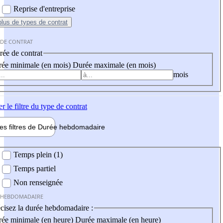
Reprise d'entreprise
plus
de types de contrat
 DE CONTRAT
ée de contrat
ée minimale (en mois)
Durée maximale (en mois)
mois
er
le filtre du type de contrat
les filtres de
Durée hebdo
madaire
 hebdomadaire
Temps plein (1)
Temps partiel
Non renseignée
 HEBDOMADAIRE
cisez la durée hebdomadaire :
ée minimale (en heure)
Durée maximale (en heure)