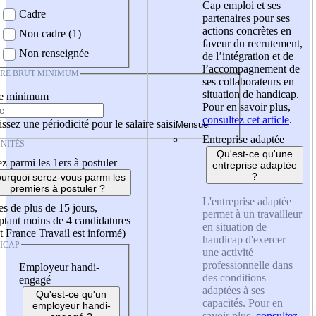
Cap emploi et ses
Cadre
partenaires pour ses
actions concrètes en
Non cadre (1)
faveur du recrutement,
Non renseignée
de l’intégration et de
l’accompagnement de
IRE BRUT MINIMUM
ses collaborateurs en
situation de handicap.
re minimum
Pour en savoir plus,
consultez cet article
.
ssez une périodicité pour le salaire saisi
Entreprise adaptée
NITÉS
Qu'est-ce qu'une
z parmi les 1ers à postuler
entreprise adaptée
?
urquoi serez-vous parmi les
premiers à postuler ?
L'entreprise adaptée
es de plus de 15 jours,
permet à un travailleur
tant moins de 4 candidatures
en situation de
t France Travail est informé)
handicap d'exercer
ICAP
une activité
professionnelle dans
Employeur handi-
des conditions
engagé
adaptées à ses
Qu'est-ce qu'un
capacités. Pour en
employeur handi-
savoir plus,
consultez