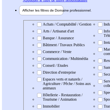
Appliquer
le filtre de durée hebdomadaire
Afficher les filtres de
Domaine pro
fessionnel
Domaine professionel
Achats / Comptabilité / Gestion
Indu
Arts / Artisanat d'art
Info
Tél
Banque / Assurance
Inst
Bâtiment / Travaux Publics
Mark
Commerce / Vente
com
Communication / Multimédia
Res
Conseil / Etudes
San
Direction d'entreprise
Secr
Espaces verts et naturels /
Serv
Agriculture / Pêche / Soins aux
coll
animaux
Spe
Hôtellerie - Restauration /
Tourisme / Animation
Spo
Immobilier
Tran