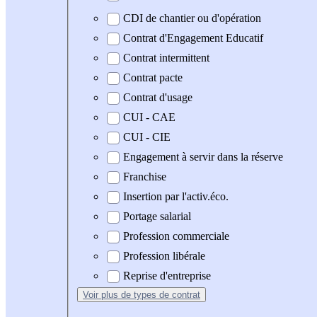
CDI de chantier ou d'opération
Contrat d'Engagement Educatif
Contrat intermittent
Contrat pacte
Contrat d'usage
CUI - CAE
CUI - CIE
Engagement à servir dans la réserve
Franchise
Insertion par l'activ.éco.
Portage salarial
Profession commerciale
Profession libérale
Reprise d'entreprise
Voir plus
de types de contrat