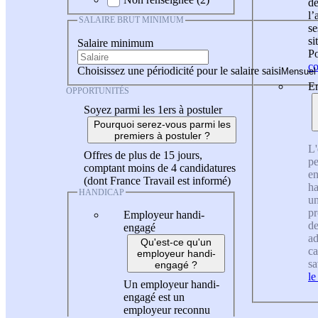
de
l
SALAIRE BRUT MINIMUM
se
si
Salaire minimum
Po
co
Choisissez une périodicité pour le salaire saisi
En
OPPORTUNITÉS
Soyez parmi les 1ers à postuler
Pourquoi serez-vous parmi les
premiers à postuler ?
L'
Offres de plus de 15 jours,
pe
comptant moins de 4 candidatures
en
(dont France Travail est informé)
ha
HANDICAP
un
pr
Employeur handi-
de
engagé
ad
Qu'est-ce qu'un
ca
employeur handi-
sa
engagé ?
le
Un employeur handi-
engagé est un
employeur reconnu