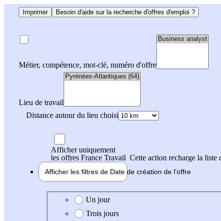
Imprimer
Besoin d'aide sur la recherche d'offres d'emploi ?
Métier, compétence, mot-clé, numéro d'offre
Lieu de travail
Distance autour du lieu choisi
Afficher uniquement
les offres France Travail
Cette action recharge la liste 
Afficher les filtres de
Date de création
de l'offre
Date de création de l'offre
Un jour
Trois jours