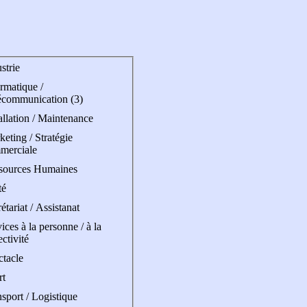
strie
rmatique /
écommunication (3)
allation / Maintenance
eting / Stratégie
merciale
sources Humaines
té
étariat / Assistanat
ices à la personne / à la
ectivité
ctacle
rt
sport / Logistique