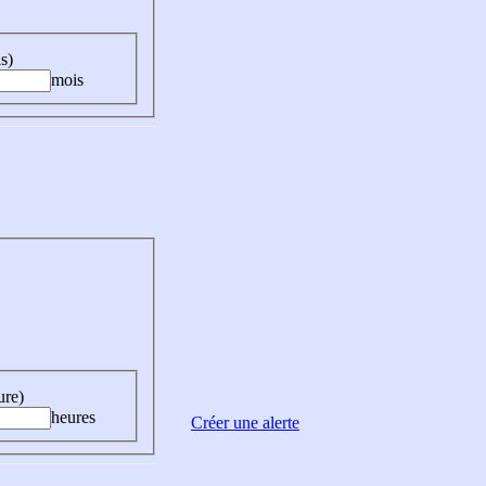
s)
mois
ure)
heures
Créer une alerte