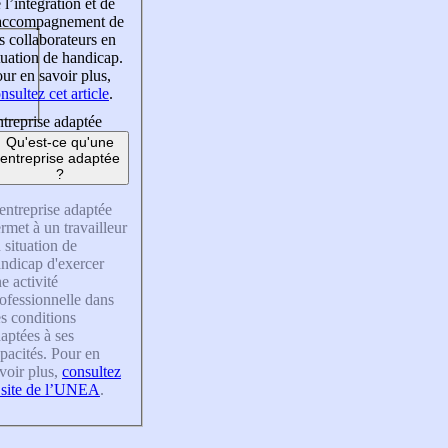
 l’intégration et de
’accompagnement de
s collaborateurs en
tuation de handicap.
ur en savoir plus,
nsultez cet article
.
treprise adaptée
Qu'est-ce qu'une
entreprise adaptée
?
entreprise adaptée
rmet à un travailleur
 situation de
ndicap d'exercer
e activité
ofessionnelle dans
s conditions
aptées à ses
pacités. Pour en
voir plus,
consultez
 site de l’UNEA
.