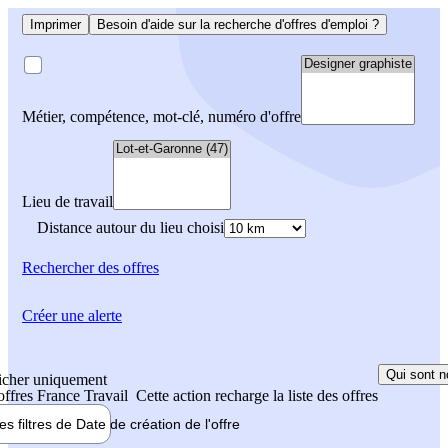
Imprimer
Besoin d'aide sur la recherche d'offres d'emploi ?
Métier, compétence, mot-clé, numéro d'offre
Lieu de travail
Distance autour du lieu choisi
Rechercher
des offres
Créer une alerte
Qui sont n
icher uniquement
 offres France Travail
Cette action recharge la liste des offres
les filtres de
Date de création
de l'offre