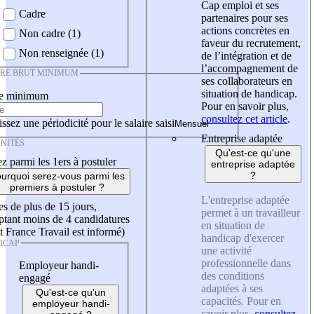
Cap emploi et ses
Cadre
partenaires pour ses
actions concrètes en
Non cadre (1)
faveur du recrutement,
Non renseignée (1)
de l’intégration et de
l’accompagnement de
IRE BRUT MINIMUM
ses collaborateurs en
situation de handicap.
re minimum
Pour en savoir plus,
consultez cet article
.
ssez une périodicité pour le salaire saisi
Entreprise adaptée
NITÉS
Qu'est-ce qu'une
z parmi les 1ers à postuler
entreprise adaptée
?
urquoi serez-vous parmi les
premiers à postuler ?
L'entreprise adaptée
es de plus de 15 jours,
permet à un travailleur
tant moins de 4 candidatures
en situation de
t France Travail est informé)
handicap d'exercer
ICAP
une activité
professionnelle dans
Employeur handi-
des conditions
engagé
adaptées à ses
Qu'est-ce qu'un
capacités. Pour en
employeur handi-
savoir plus,
consultez