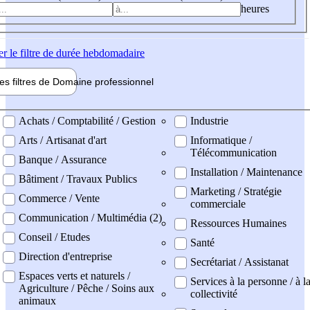
heures
er
le filtre de durée hebdomadaire
les filtres de
Domaine pro
fessionnel
ne professionel
Achats / Comptabilité / Gestion
Industrie
Arts / Artisanat d'art
Informatique /
Télécommunication
Banque / Assurance
Installation / Maintenance
Bâtiment / Travaux Publics
Marketing / Stratégie
Commerce / Vente
commerciale
Communication / Multimédia (2)
Ressources Humaines
Conseil / Etudes
Santé
Direction d'entreprise
Secrétariat / Assistanat
Espaces verts et naturels /
Services à la personne / à l
Agriculture / Pêche / Soins aux
collectivité
animaux