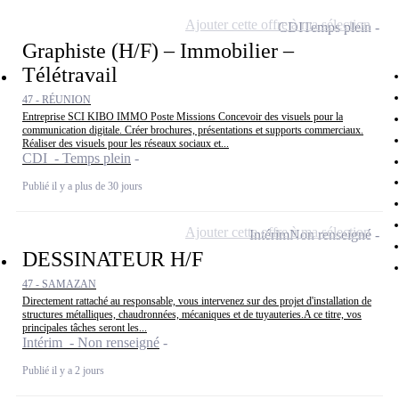
Ajouter cette offre à ma sélection
CDI
Temps plein
Graphiste (H/F) – Immobilier –
Télétravail
47 - RÉUNION
Entreprise SCI KIBO IMMO Poste Missions Concevoir des visuels pour la
communication digitale. Créer brochures, présentations et supports commerciaux.
Réaliser des visuels pour les réseaux sociaux et...
CDI - Temps plein
Publié il y a plus de 30 jours
Ajouter cette offre à ma sélection
Intérim
Non renseigné
DESSINATEUR H/F
47 - SAMAZAN
Directement rattaché au responsable, vous intervenez sur des projet d'installation de
structures métalliques, chaudronnées, mécaniques et de tuyauteries.A ce titre, vos
principales tâches seront les...
Intérim - Non renseigné
Publié il y a 2 jours