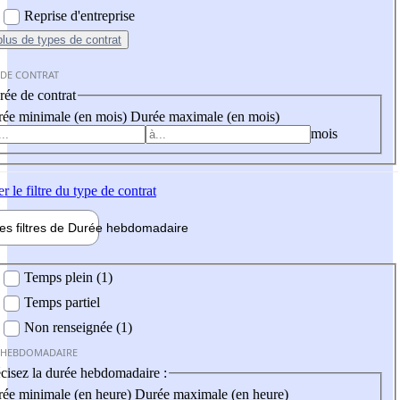
Reprise d'entreprise
plus
de types de contrat
 DE CONTRAT
ée de contrat
ée minimale (en mois)
Durée maximale (en mois)
mois
er
le filtre du type de contrat
les filtres de
Durée hebdo
madaire
 hebdomadaire
Temps plein (1)
Temps partiel
Non renseignée (1)
 HEBDOMADAIRE
cisez la durée hebdomadaire :
ée minimale (en heure)
Durée maximale (en heure)