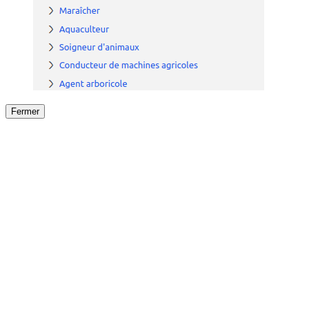
Fermer
Fermer
le détail de l'offre
/
Offre
sur
Offre précéden