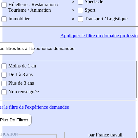
Spectacle
Hôtellerie - Restauration /
Tourisme / Animation
Sport
Immobilier
Transport / Logistique
Appliquer
le filtre du domaine professi
es filtres liés à l'
Expérience
demandée
ience demandée
Moins de 1 an
De 1 à 3 ans
Plus de 3 ans
Non renseignée
er
le filtre de l'expérience demandée
Plus De
Filtres
IFICATION
par France travail,