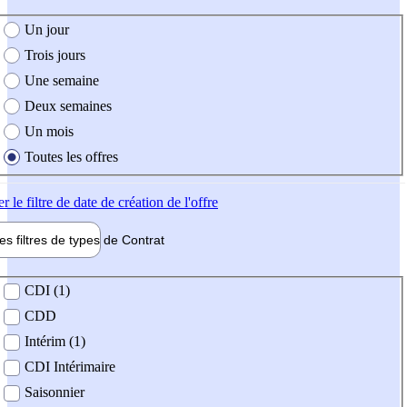
e création de l'offre
Un jour
Trois jours
Une semaine
Deux semaines
Un mois
Toutes les offres
er
le filtre de date de création de l'offre
les filtres de types de
Contrat
de contrat
CDI (1)
CDD
Intérim (1)
CDI Intérimaire
Saisonnier