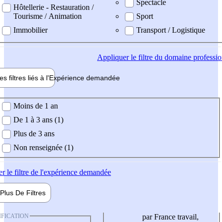
Spectacle
Hôtellerie - Restauration /
Tourisme / Animation
Sport
Immobilier
Transport / Logistique
Appliquer
le filtre du domaine professi
es filtres liés à l'
Expérience
demandée
ience demandée
Moins de 1 an
De 1 à 3 ans (1)
Plus de 3 ans
Non renseignée (1)
er
le filtre de l'expérience demandée
Plus De
Filtres
IFICATION
par France travail,