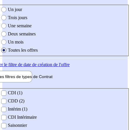
e création de l'offre
Un jour
Trois jours
Une semaine
Deux semaines
Un mois
Toutes les offres
er
le filtre de date de création de l'offre
les filtres de types de
Contrat
de contrat
CDI (1)
CDD (2)
Intérim (1)
CDI Intérimaire
Saisonnier