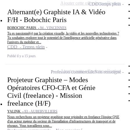
Ajouter cette offre à ma sélection
CDD
Temps plein
Alternant(e) Graphiste IA & Vidéo
F/H - Bobochic Paris
BOBOCHIC PARIS -
94 - VINCENNES
Tu es passionné(e) par la création visuelle, la vidéo et les nouvelles technologies ?
Tu souhaites explorer tout le potentiel de l'intelligence artificielle générative dans
l'univers du mobilier et...
CDD - Temps plein
Publié il y a 15 jours
Ajouter cette offre à ma sélection
Profession commerciale
Non renseigné
Projeteur Graphiste – Modes
Opératoires CFO-CFA et Génie
Civil (freelance) - Mission
freelance (H/F)
YALINK -
93 - AUBERVILLIERS
Nous recherchons un projeteur graphiste pour rejoindre en freelance l'équipe QSE
d'un acteur majeur du secteur de l'installation d'infrastructures de transport et de
réseaux. Vous travaillerez sous...