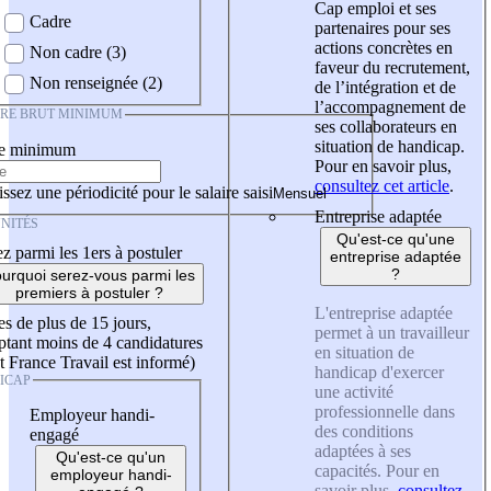
Cap emploi et ses
Cadre
partenaires pour ses
actions concrètes en
Non cadre (3)
faveur du recrutement,
Non renseignée (2)
de l’intégration et de
l’accompagnement de
IRE BRUT MINIMUM
ses collaborateurs en
situation de handicap.
re minimum
Pour en savoir plus,
consultez cet article
.
ssez une périodicité pour le salaire saisi
Entreprise adaptée
NITÉS
Qu'est-ce qu'une
z parmi les 1ers à postuler
entreprise adaptée
?
urquoi serez-vous parmi les
premiers à postuler ?
L'entreprise adaptée
es de plus de 15 jours,
permet à un travailleur
tant moins de 4 candidatures
en situation de
t France Travail est informé)
handicap d'exercer
ICAP
une activité
professionnelle dans
Employeur handi-
des conditions
engagé
adaptées à ses
Qu'est-ce qu'un
capacités. Pour en
employeur handi-
savoir plus,
consultez