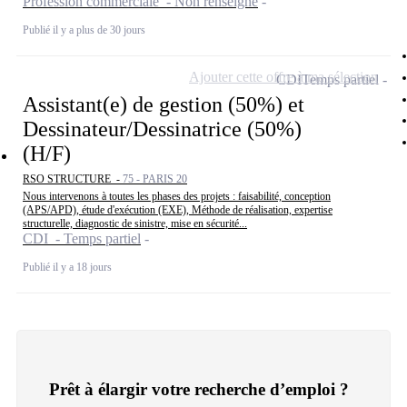
Profession commerciale - Non renseigné
Publié il y a plus de 30 jours
Ajouter cette offre à ma sélection
CDI
Temps partiel
Assistant(e) de gestion (50%) et
Dessinateur/Dessinatrice (50%)
(H/F)
RSO STRUCTURE -
75 - PARIS 20
Nous intervenons à toutes les phases des projets : faisabilité, conception
(APS/APD), étude d'exécution (EXE), Méthode de réalisation, expertise
structurelle, diagnostic de sinistre, mise en sécurité...
CDI - Temps partiel
Publié il y a 18 jours
Prêt à élargir votre recherche d’emploi ?