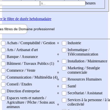
heures
er
le filtre de durée hebdomadaire
les filtres de
Domaine pro
fessionnel
ne professionel
Achats / Comptabilité / Gestion
Industrie
Arts / Artisanat d'art
Informatique /
Télécommunication
Banque / Assurance
Installation / Maintenance
Bâtiment / Travaux Publics (1)
Marketing / Stratégie
Commerce / Vente
commerciale
Communication / Multimédia (4)
Ressources Humaines
Conseil / Etudes
Santé
Direction d'entreprise
Secrétariat / Assistanat
Espaces verts et naturels /
Services à la personne / à l
Agriculture / Pêche / Soins aux
collectivité
animaux