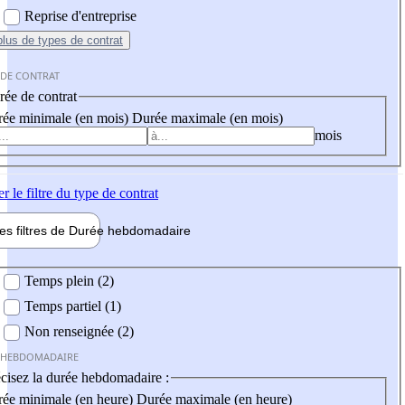
Reprise d'entreprise
plus
de types de contrat
 DE CONTRAT
ée de contrat
ée minimale (en mois)
Durée maximale (en mois)
mois
er
le filtre du type de contrat
les filtres de
Durée hebdo
madaire
 hebdomadaire
Temps plein (2)
Temps partiel (1)
Non renseignée (2)
 HEBDOMADAIRE
cisez la durée hebdomadaire :
ée minimale (en heure)
Durée maximale (en heure)