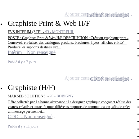
Ajouter cette offre à ma sélection
Intérim
Non renseigné
Graphiste Print & Web H/F
EVS INTERIM (STE) -
93 - MONTREUIL
POSTE : Graphiste Print & Web H/F DESCRIPTION : Création graphique print -
Concevoir et réaliser des catalogues produits, brochures, flyers, affiches et PLV. -
Produire les supports destinés aux...
Intérim - Non renseigné
Publié il y a 7 jours
Ajouter cette offre à ma sélection
CDD
Non renseigné
Graphiste (H/F)
MAKSEB SOLUTIONS -
93 - BOBIGNY
Offre collectée par La bonne alternance : Le designer graphique conçoit et réalise des
visuels créatifs et attractifs pour différents supports de communication, afin de créer
un message pertinent et...
CDD - Non renseigné
Publié il y a 11 jours