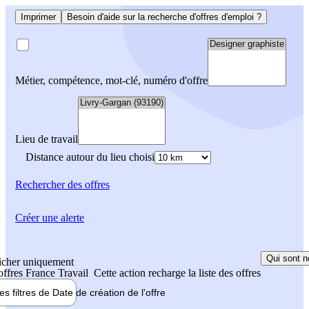
Imprimer
Besoin d'aide sur la recherche d'offres d'emploi ?
Métier, compétence, mot-clé, numéro d'offre
Lieu de travail
Distance autour du lieu choisi
Rechercher
des offres
Créer une alerte
Qui sont n
icher uniquement
 offres France Travail
Cette action recharge la liste des offres
les filtres de
Date de création
de l'offre