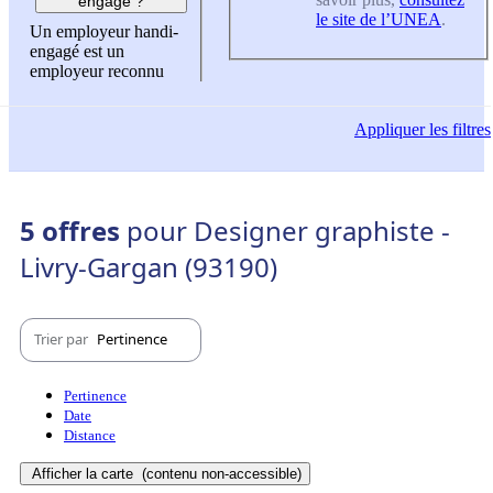
engagé ?
le site de l’UNEA
.
Un employeur handi-
engagé est un
employeur reconnu
Appliquer
les filtres
5 offres
pour Designer graphiste -
Livry-Gargan (93190)
Trier par
Pertinence
Pertinence
Date
Distance
Afficher la carte
(contenu non-accessible)