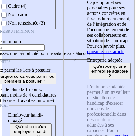
Cap emploi et ses
Cadre (4)
partenaires pour ses
actions concrètes en
Non cadre
faveur du recrutement,
Non renseignée (3)
de l’intégration et de
l’accompagnement de
IRE BRUT MINIMUM
ses collaborateurs en
situation de handicap.
re minimum
Pour en savoir plus,
consultez cet article
.
ssez une périodicité pour le salaire saisi
Entreprise adaptée
NITÉS
Qu'est-ce qu'une
z parmi les 1ers à postuler
entreprise adaptée
?
urquoi serez-vous parmi les
premiers à postuler ?
L'entreprise adaptée
es de plus de 15 jours,
permet à un travailleur
tant moins de 4 candidatures
en situation de
t France Travail est informé)
handicap d'exercer
ICAP
une activité
professionnelle dans
Employeur handi-
des conditions
engagé
adaptées à ses
Qu'est-ce qu'un
capacités. Pour en
employeur handi-
savoir plus,
consultez