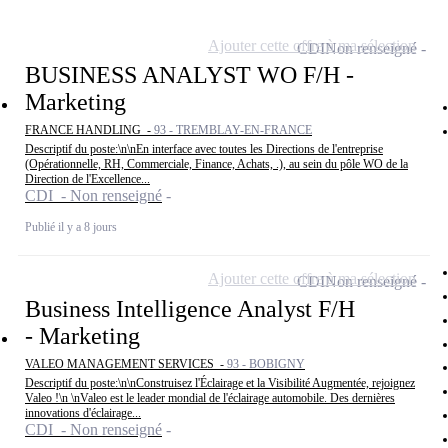
Ajouter cette offre à ma sélection
CDI
Non renseigné
BUSINESS ANALYST WO F/H -
Marketing
FRANCE HANDLING -
93 - TREMBLAY-EN-FRANCE
Descriptif du poste:\n\nEn interface avec toutes les Directions de l'entreprise
(Opérationnelle, RH, Commerciale, Finance, Achats, .), au sein du pôle WO de la
Direction de l'Excellence...
CDI - Non renseigné
Publié il y a 8 jours
Ajouter cette offre à ma sélection
CDI
Non renseigné
Business Intelligence Analyst F/H
- Marketing
VALEO MANAGEMENT SERVICES -
93 - BOBIGNY
Descriptif du poste:\n\nConstruisez l'Éclairage et la Visibilité Augmentée, rejoignez
Valeo !\n \nValeo est le leader mondial de l'éclairage automobile. Des dernières
innovations d'éclairage...
CDI - Non renseigné