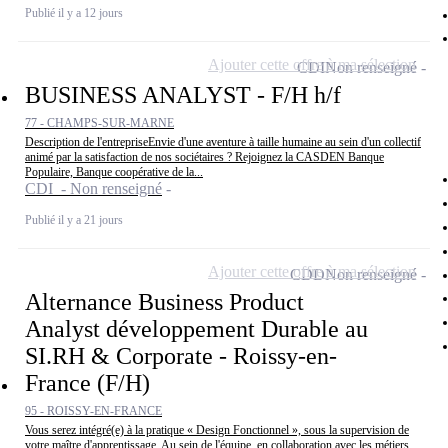
Publié il y a 12 jours
Ajouter cette offre à ma sélection
CDI
Non renseigné
BUSINESS ANALYST - F/H h/f
77 - CHAMPS-SUR-MARNE
Description de l'entrepriseEnvie d'une aventure à taille humaine au sein d'un collectif
animé par la satisfaction de nos sociétaires ? Rejoignez la CASDEN Banque
Populaire, Banque coopérative de la...
CDI - Non renseigné
Publié il y a 21 jours
Ajouter cette offre à ma sélection
CDD
Non renseigné
Alternance Business Product
Analyst développement Durable au
SI.RH & Corporate - Roissy-en-
France (F/H)
95 - ROISSY-EN-FRANCE
Vous serez intégré(e) à la pratique « Design Fonctionnel », sous la supervision de
votre maître d'apprentissage. Au sein de l'équipe, en collaboration avec les métiers