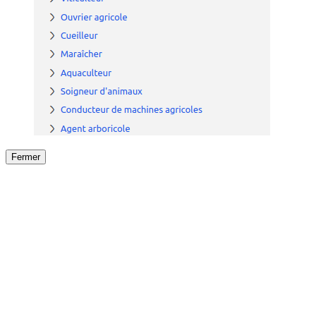
Fermer
Fermer
le détail de l'offre
/
Offre
sur
Offre précéden