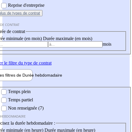
Reprise d'entreprise
plus
de types de contrat
 DE CONTRAT
ée de contrat
ée minimale (en mois)
Durée maximale (en mois)
mois
er
le filtre du type de contrat
les filtres de
Durée hebdo
madaire
 hebdomadaire
Temps plein
Temps partiel
Non renseignée (7)
 HEBDOMADAIRE
cisez la durée hebdomadaire :
ée minimale (en heure)
Durée maximale (en heure)