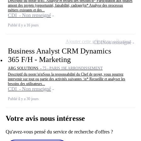
Descriptif du poste:\n\n1. Analyse et recueil des besoins\n* Participation aux phases
amont des projets (opportunité, faisabilité, cadrage)\n* Analyse des processus
métiers existants et des...
CDI - Non renseigné
Publié il y a 16 jours
Ajouter cette offre à ma sélection
CDI
Non renseigné
Business Analyst CRM Dynamics
365 F/H - Marketing
ARG SOLUTIONS -
75 - PARIS 19E ARRONDISSEMENT
Descriptif du poste:\n\nSous la responsabilité du Chef de projet, vous pourrez
intervenir sur tout ou partie des activités suivantes :\n* Recueillir et analyser les
besoins des utilisateurs...
CDI - Non renseigné
Publié il y a 30 jours
Votre avis nous intéresse
Qu'avez-vous pensé du service de recherche d'offres ?