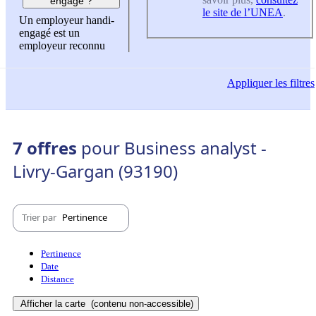
engagé ?
le site de l’UNEA
.
Un employeur handi-
engagé est un
employeur reconnu
Appliquer
les filtres
7 offres
pour Business analyst -
Livry-Gargan (93190)
Trier par
Pertinence
Pertinence
Date
Distance
Afficher la carte
(contenu non-accessible)