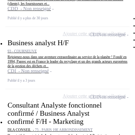
(clients), les fournisseurs et...
CDD - Non renseigné
Publié il y a plus de 30 jours
Ajouter cette offre à ma sélection
CDI
Non renseigné
Business analyst H/F
93 - COURNEUVE
Rejoignez-nous dans une aventure extraordinaire au service de la planète ! Fondé en
1994, Paprec est en France le leader du recyclage et un des grands acteurs européens
de la gestion des déchets et...
CDI - Non renseigné
Publié il y a 3 jours
Ajouter cette offre à ma sélection
CDI
Non renseigné
Consultant Analyste fonctionnel
confirmé / Business Analyst
confirmé F/H - Marketing
DLA CONSEIL -
75 - PARIS 19E ARRONDISSEMENT