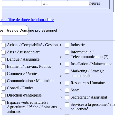
heures
er
le filtre de durée hebdomadaire
les filtres de
Domaine pro
fessionnel
ne professionel
Achats / Comptabilité / Gestion
Industrie
Arts / Artisanat d'art
Informatique /
Télécommunication (7)
Banque / Assurance
Installation / Maintenance
Bâtiment / Travaux Publics
Marketing / Stratégie
Commerce / Vente
commerciale
Communication / Multimédia
Ressources Humaines
Conseil / Etudes
Santé
Direction d'entreprise
Secrétariat / Assistanat
Espaces verts et naturels /
Services à la personne / à l
Agriculture / Pêche / Soins aux
collectivité
animaux