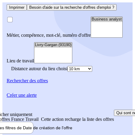
Imprimer
Besoin d'aide sur la recherche d'offres d'emploi ?
Métier, compétence, mot-clé, numéro d'offre
Lieu de travail
Distance autour du lieu choisi
Rechercher
des offres
Créer une alerte
Qui sont n
icher uniquement
 offres France Travail
Cette action recharge la liste des offres
les filtres de
Date de création
de l'offre