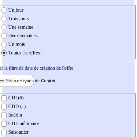
e création de l'offre
Un jour
Trois jours
Une semaine
Deux semaines
Un mois
Toutes les offres
er
le filtre de date de création de l'offre
les filtres de types de
Contrat
de contrat
CDI (6)
CDD (1)
Intérim
CDI Intérimaire
Saisonnier