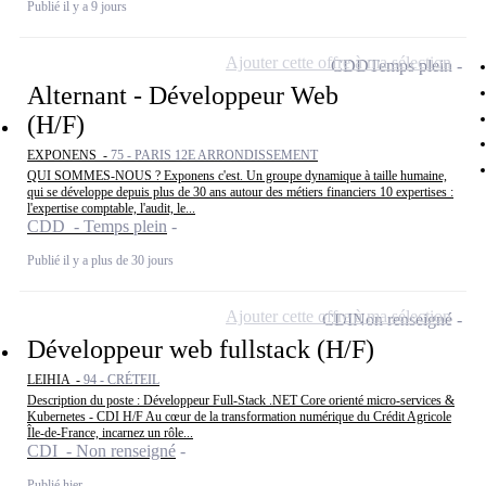
Publié il y a 9 jours
Ajouter cette offre à ma sélection
CDD
Temps plein
Alternant - Développeur Web
(H/F)
EXPONENS -
75 - PARIS 12E ARRONDISSEMENT
QUI SOMMES-NOUS ? Exponens c'est. Un groupe dynamique à taille humaine,
qui se développe depuis plus de 30 ans autour des métiers financiers 10 expertises :
l'expertise comptable, l'audit, le...
CDD - Temps plein
Publié il y a plus de 30 jours
Ajouter cette offre à ma sélection
CDI
Non renseigné
Développeur web fullstack (H/F)
LEIHIA -
94 - CRÉTEIL
Description du poste : Développeur Full-Stack .NET Core orienté micro-services &
Kubernetes - CDI H/F Au cœur de la transformation numérique du Crédit Agricole
Île-de-France, incarnez un rôle...
CDI - Non renseigné
Publié hier