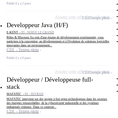
Publié il y a 2 jours
Ajouter cette offre à ma sélection
CDI
Temps plein
Developpeur Java (H/F)
E-KENT -
93 - NOISY LE GRAND
Rôles & Missions Au sein d'une équipe de développement expérimentée, vous
participez à la conception, au développement et à l'évolution de solutions logicielles
innovantes dans un environnement...
CDI - Temps plein
Publié il y a 9 jours
Ajouter cette offre à ma sélection
CDI
Temps plein
Développeur / Développeuse full-
stack
MAFATEC -
93 - SEVRAN
MAFATEC intervient sur des projets à fort enjeu technologique dans les secteurs
des énergies renouvelables, de la cybersécurité industrielle et des systèmes
embarqués critiques. Dans ce contexte...
CDI - Temps plein