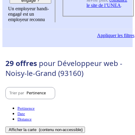
engagé ?
le site de l’UNEA
.
Un employeur handi-
engagé est un
employeur reconnu
Appliquer
les filtres
29 offres
pour Développeur web -
Noisy-le-Grand (93160)
Trier par
Pertinence
Pertinence
Date
Distance
Afficher la carte
(contenu non-accessible)