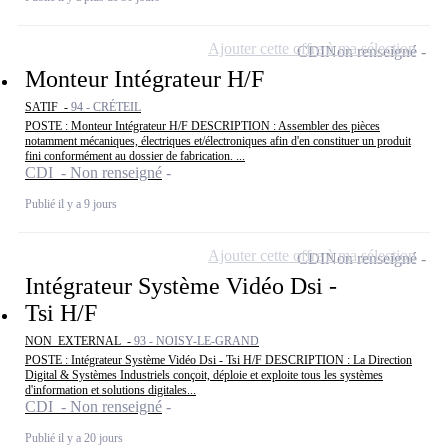
Ajouter cette offre à ma sélection
CDI
Non renseigné
Monteur Intégrateur H/F
SATIF -
94 - CRÉTEIL
POSTE : Monteur Intégrateur H/F DESCRIPTION : Assembler des pièces
notamment mécaniques, électriques et/électroniques afin d'en constituer un produit
fini conformément au dossier de fabrication. ...
CDI - Non renseigné
Publié il y a 9 jours
Ajouter cette offre à ma sélection
CDI
Non renseigné
Intégrateur Système Vidéo Dsi -
Tsi H/F
NON_EXTERNAL -
93 - NOISY-LE-GRAND
POSTE : Intégrateur Système Vidéo Dsi - Tsi H/F DESCRIPTION : La Direction
Digital & Systèmes Industriels conçoit, déploie et exploite tous les systèmes
d'information et solutions digitales...
CDI - Non renseigné
Publié il y a 20 jours