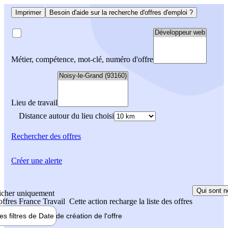
Imprimer
Besoin d'aide sur la recherche d'offres d'emploi ?
Métier, compétence, mot-clé, numéro d'offre
Lieu de travail
Distance autour du lieu choisi
Rechercher
des offres
Créer une alerte
Qui sont n
icher uniquement
 offres France Travail
Cette action recharge la liste des offres
les filtres de
Date de création
de l'offre