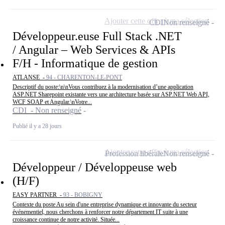
Ajouter cette offre à ma sélection
CDI
Non renseigné
Développeur.euse Full Stack .NET
/ Angular – Web Services & APIs
F/H - Informatique de gestion
ATLANSE -
94 - CHARENTON-LE-PONT
Descriptif du poste:\n\nVous contribuez à la modernisation d’une application
ASP.NET Sharepoint existante vers une architecture basée sur ASP.NET Web API,
WCF SOAP et Angular.\nVotre...
CDI - Non renseigné
Publié il y a 28 jours
Ajouter cette offre à ma sélection
Profession libérale
Non renseigné
Développeur / Développeuse web
(H/F)
EASY PARTNER -
93 - BOBIGNY
Contexte du poste Au sein d'une entreprise dynamique et innovante du secteur
événementiel, nous cherchons à renforcer notre département IT suite à une
croissance continue de notre activité. Située...