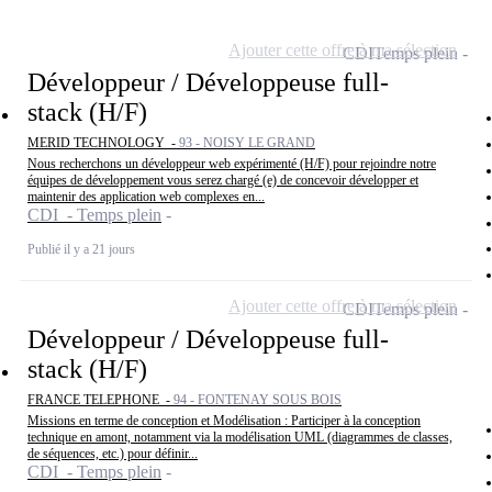
Ajouter cette offre à ma sélection
CDI
Temps plein
Développeur / Développeuse full-
stack (H/F)
MERID TECHNOLOGY -
93 - NOISY LE GRAND
Nous recherchons un développeur web expérimenté (H/F) pour rejoindre notre
équipes de développement vous serez chargé (e) de concevoir développer et
maintenir des application web complexes en...
CDI - Temps plein
Publié il y a 21 jours
Ajouter cette offre à ma sélection
CDI
Temps plein
Développeur / Développeuse full-
stack (H/F)
FRANCE TELEPHONE -
94 - FONTENAY SOUS BOIS
Missions en terme de conception et Modélisation : Participer à la conception
technique en amont, notamment via la modélisation UML (diagrammes de classes,
de séquences, etc.) pour définir...
CDI - Temps plein