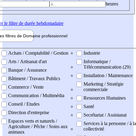
heures
er
le filtre de durée hebdomadaire
les filtres de
Domaine pro
fessionnel
ne professionel
Achats / Comptabilité / Gestion
Industrie
Arts / Artisanat d'art
Informatique /
Télécommunication (29)
Banque / Assurance
Installation / Maintenance
Bâtiment / Travaux Publics
Marketing / Stratégie
Commerce / Vente
commerciale
Communication / Multimédia
Ressources Humaines
Conseil / Etudes
Santé
Direction d'entreprise
Secrétariat / Assistanat
Espaces verts et naturels /
Services à la personne / à l
Agriculture / Pêche / Soins aux
collectivité
animaux