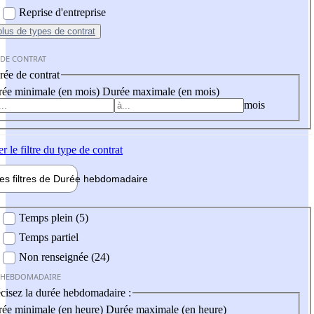
Reprise d'entreprise
plus
de types de contrat
 DE CONTRAT
ée de contrat
ée minimale (en mois)
Durée maximale (en mois)
mois
er
le filtre du type de contrat
les filtres de
Durée hebdo
madaire
 hebdomadaire
Temps plein (5)
Temps partiel
Non renseignée (24)
 HEBDOMADAIRE
cisez la durée hebdomadaire :
ée minimale (en heure)
Durée maximale (en heure)