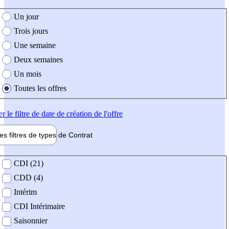
e création de l'offre
Un jour
Trois jours
Une semaine
Deux semaines
Un mois
Toutes les offres
er
le filtre de date de création de l'offre
les filtres de types de
Contrat
de contrat
CDI (21)
CDD (4)
Intérim
CDI Intérimaire
Saisonnier