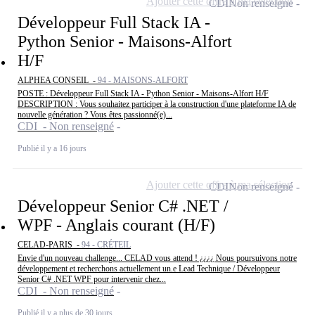
Ajouter cette offre à ma sélection
CDI
Non renseigné
Développeur Full Stack IA -
Python Senior - Maisons-Alfort
H/F
ALPHEA CONSEIL -
94 - MAISONS-ALFORT
POSTE : Développeur Full Stack IA - Python Senior - Maisons-Alfort H/F
DESCRIPTION : Vous souhaitez participer à la construction d'une plateforme IA de
nouvelle génération ? Vous êtes passionné(e)...
CDI - Non renseigné
Publié il y a 16 jours
Ajouter cette offre à ma sélection
CDI
Non renseigné
Développeur Senior C# .NET /
WPF - Anglais courant (H/F)
CELAD-PARIS -
94 - CRÉTEIL
Envie d'un nouveau challenge... CELAD vous attend ! ¿¿¿¿ Nous poursuivons notre
développement et recherchons actuellement un.e Lead Technique / Développeur
Senior C# .NET WPF pour intervenir chez...
CDI - Non renseigné
Publié il y a plus de 30 jours