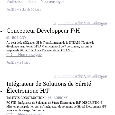
Profession libérale - Non renseigné
Publié il y a plus de 30 jours
Ajouter cette offre à ma sélection
CDI
Non renseigné
Concepteur Développeur F/H
93 - BOBIGNY
Au sein de la délégation SI & Transformation de la DTEAM, l'équipe de
développement PowerDTEAM est composé de 7 personnes, et sous la
responsabilité du Chief Data Manager de la DTEAM,...
CDI - Non renseigné
Publié il y a 8 jours
Ajouter cette offre à ma sélection
CDI
Non renseigné
Intégrateur de Solutions de Sûreté
Électronique H/F
TALENTS CONSTRUCTION -
93 - BOBIGNY
POSTE : Intégrateur de Solutions de Sûreté Électronique H/F DESCRIPTION :
Mission principale : en tant qu' Intégrateur de solutions de Sûreté Électronique H/F
vous avez la charge d'assurer le...
CDI - Non renseigné