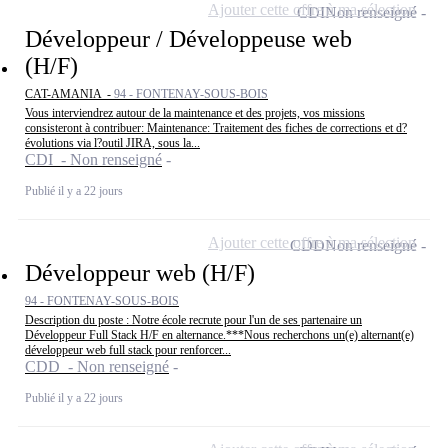
Ajouter cette offre à ma sélection
CDI
Non renseigné
Développeur / Développeuse web
(H/F)
CAT-AMANIA -
94 - FONTENAY-SOUS-BOIS
Vous interviendrez autour de la maintenance et des projets, vos missions
consisteront à contribuer: Maintenance: Traitement des fiches de corrections et d?
évolutions via l?outil JIRA, sous la...
CDI - Non renseigné
Publié il y a 22 jours
Ajouter cette offre à ma sélection
CDD
Non renseigné
Développeur web (H/F)
94 - FONTENAY-SOUS-BOIS
Description du poste : Notre école recrute pour l'un de ses partenaire un
Développeur Full Stack H/F en alternance.***Nous recherchons un(e) alternant(e)
développeur web full stack pour renforcer...
CDD - Non renseigné
Publié il y a 22 jours