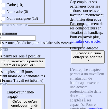
Cap emploi et ses
Cadre (10)
partenaires pour ses
actions concrètes en
Non cadre (6)
faveur du recrutement,
Non renseignée (13)
de l’intégration et de
l’accompagnement de
IRE BRUT MINIMUM
ses collaborateurs en
situation de handicap.
re minimum
Pour en savoir plus,
consultez cet article
.
ssez une périodicité pour le salaire saisi
Entreprise adaptée
NITÉS
Qu'est-ce qu'une
z parmi les 1ers à postuler
entreprise adaptée
?
urquoi serez-vous parmi les
premiers à postuler ?
L'entreprise adaptée
es de plus de 15 jours,
permet à un travailleur
tant moins de 4 candidatures
en situation de
t France Travail est informé)
handicap d'exercer
ICAP
une activité
professionnelle dans
Employeur handi-
des conditions
engagé
adaptées à ses
Qu'est-ce qu'un
capacités. Pour en
employeur handi-
savoir plus,
consultez