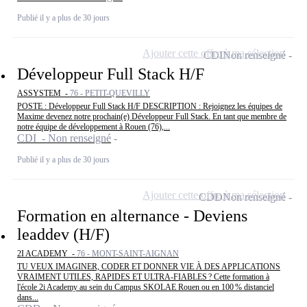
Publié il y a plus de 30 jours
Ajouter cette offre à ma sélection
CDI
Non renseigné
Développeur Full Stack H/F
ASSYSTEM -
76 - PETIT-QUEVILLY
POSTE : Développeur Full Stack H/F DESCRIPTION : Rejoignez les équipes de
Maxime devenez notre prochain(e) Développeur Full Stack. En tant que membre de
notre équipe de développement à Rouen (76),...
CDI - Non renseigné
Publié il y a plus de 30 jours
Ajouter cette offre à ma sélection
CDD
Non renseigné
Formation en alternance - Deviens
leaddev (H/F)
2I ACADEMY -
76 - MONT-SAINT-AIGNAN
TU VEUX IMAGINER, CODER ET DONNER VIE À DES APPLICATIONS
VRAIMENT UTILES, RAPIDES ET ULTRA‑FIABLES ? Cette formation à
l'école 2i Academy au sein du Campus SKOLAE Rouen ou en 100 % distanciel
dans...