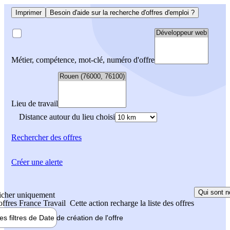
Imprimer
Besoin d'aide sur la recherche d'offres d'emploi ?
Métier, compétence, mot-clé, numéro d'offre
Lieu de travail
Distance autour du lieu choisi
Rechercher
des offres
Créer une alerte
Qui sont n
icher uniquement
 offres France Travail
Cette action recharge la liste des offres
les filtres de
Date de création
de l'offre