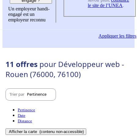
engagé ?
le site de l’UNEA
.
Un employeur handi-
engagé est un
employeur reconnu
Appliquer
les filtres
11 offres
pour Développeur web -
Rouen (76000, 76100)
Trier par
Pertinence
Pertinence
Date
Distance
Afficher la carte
(contenu non-accessible)