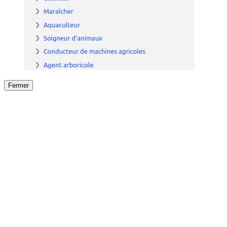
Fermer
Fermer
le détail de l'offre
/
Offre
sur
Offre précéden