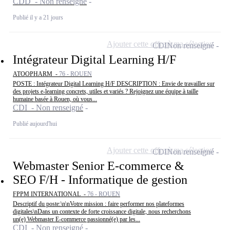
CDD - Non renseigné
Publié il y a 21 jours
Ajouter cette offre à ma sélection
CDI
Non renseigné
Intégrateur Digital Learning H/F
ATOOPHARM -
76 - ROUEN
POSTE : Intégrateur Digital Learning H/F DESCRIPTION : Envie de travailler sur
des projets e-learning concrets, utiles et variés ? Rejoignez une équipe à taille
humaine basée à Rouen, où vous...
CDI - Non renseigné
Publié aujourd'hui
Ajouter cette offre à ma sélection
CDI
Non renseigné
Webmaster Senior E-commerce &
SEO F/H - Informatique de gestion
FPPM INTERNATIONAL -
76 - ROUEN
Descriptif du poste:\n\nVotre mission : faire performer nos plateformes
digitales\nDans un contexte de forte croissance digitale, nous recherchons
un(e) Webmaster E-commerce passionné(e) par les...
CDI - Non renseigné