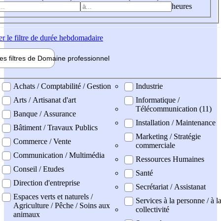
heures
er
le filtre de durée hebdomadaire
les filtres de
Domaine pro
fessionnel
ne professionel
Achats / Comptabilité / Gestion
Industrie
Arts / Artisanat d'art
Informatique /
Télécommunication (11)
Banque / Assurance
Installation / Maintenance
Bâtiment / Travaux Publics
Marketing / Stratégie
Commerce / Vente
commerciale
Communication / Multimédia
Ressources Humaines
Conseil / Etudes
Santé
Direction d'entreprise
Secrétariat / Assistanat
Espaces verts et naturels /
Services à la personne / à l
Agriculture / Pêche / Soins aux
collectivité
animaux