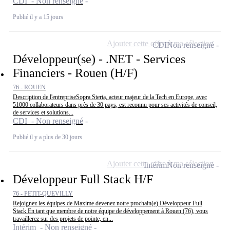
CDI - Non renseigné
Publié il y a 15 jours
Ajouter cette offre à ma sélection
CDI
Non renseigné
Développeur(se) - .NET - Services
Financiers - Rouen (H/F)
76 - ROUEN
Description de l'entrepriseSopra Steria, acteur majeur de la Tech en Europe, avec
51000 collaborateurs dans près de 30 pays, est reconnu pour ses activités de conseil,
de services et solutions...
CDI - Non renseigné
Publié il y a plus de 30 jours
Ajouter cette offre à ma sélection
Intérim
Non renseigné
Développeur Full Stack H/F
76 - PETIT-QUEVILLY
Rejoignez les équipes de Maxime devenez notre prochain(e) Développeur Full
Stack.En tant que membre de notre équipe de développement à Rouen (76), vous
travaillerez sur des projets de pointe, en...
Intérim - Non renseigné