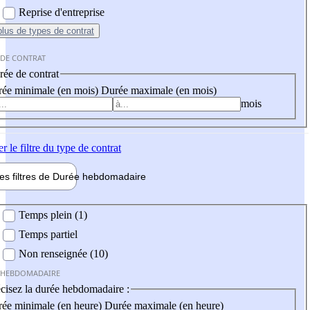
Reprise d'entreprise
plus
de types de contrat
 DE CONTRAT
ée de contrat
ée minimale (en mois)
Durée maximale (en mois)
mois
er
le filtre du type de contrat
les filtres de
Durée hebdo
madaire
 hebdomadaire
Temps plein (1)
Temps partiel
Non renseignée (10)
 HEBDOMADAIRE
cisez la durée hebdomadaire :
ée minimale (en heure)
Durée maximale (en heure)