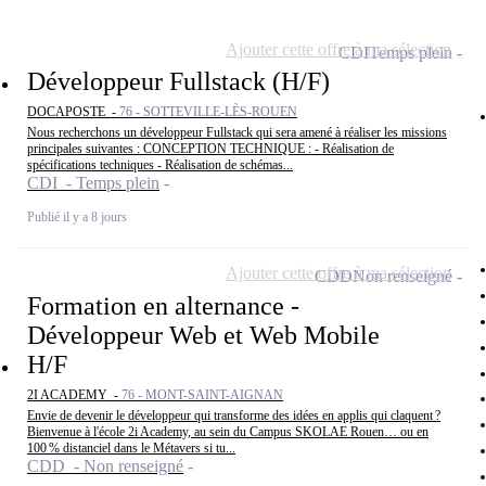
Ajouter cette offre à ma sélection
CDI
Temps plein
Développeur Fullstack (H/F)
DOCAPOSTE -
76 - SOTTEVILLE-LÈS-ROUEN
Nous recherchons un développeur Fullstack qui sera amené à réaliser les missions
principales suivantes : CONCEPTION TECHNIQUE : - Réalisation de
spécifications techniques - Réalisation de schémas...
CDI - Temps plein
Publié il y a 8 jours
Ajouter cette offre à ma sélection
CDD
Non renseigné
Formation en alternance -
Développeur Web et Web Mobile
H/F
2I ACADEMY -
76 - MONT-SAINT-AIGNAN
Envie de devenir le développeur qui transforme des idées en applis qui claquent ?
Bienvenue à l'école 2i Academy, au sein du Campus SKOLAE Rouen… ou en
100 % distanciel dans le Métavers si tu...
CDD - Non renseigné