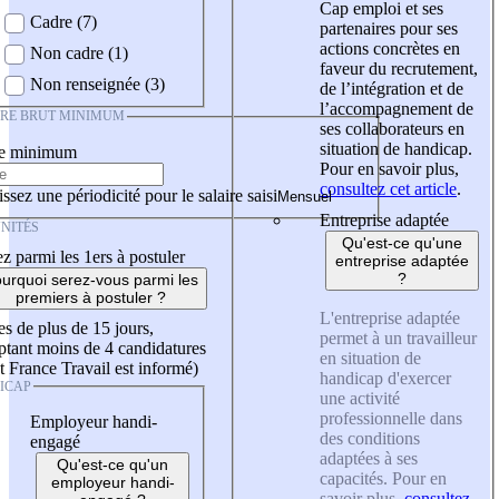
Cap emploi et ses
Cadre (7)
partenaires pour ses
actions concrètes en
Non cadre (1)
faveur du recrutement,
Non renseignée (3)
de l’intégration et de
l’accompagnement de
IRE BRUT MINIMUM
ses collaborateurs en
situation de handicap.
re minimum
Pour en savoir plus,
consultez cet article
.
ssez une périodicité pour le salaire saisi
Entreprise adaptée
NITÉS
Qu'est-ce qu'une
z parmi les 1ers à postuler
entreprise adaptée
?
urquoi serez-vous parmi les
premiers à postuler ?
L'entreprise adaptée
es de plus de 15 jours,
permet à un travailleur
tant moins de 4 candidatures
en situation de
t France Travail est informé)
handicap d'exercer
ICAP
une activité
professionnelle dans
Employeur handi-
des conditions
engagé
adaptées à ses
Qu'est-ce qu'un
capacités. Pour en
employeur handi-
savoir plus,
consultez