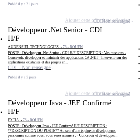
Publié il y a 21 jours
Ajouter cette offre à ma sélection
CDI
Non renseigné
Développeur .Net Senior - CDI
H/F
AUDENSIEL TECHNOLOGIES -
76 - ROUEN
POSTE : Développeur .Net Senior - CDI H/F DESCRIPTION : Vos missions -
Concevoir, développer et maintenir des applications C# .NET - Intervenir sur des
applications existantes et des projets en...
CDI - Non renseigné
Publié il y a 5 jours
Ajouter cette offre à ma sélection
CDI
Non renseigné
Développeur Java - JEE Confirmé
H/F
EXTIA -
76 - ROUEN
POSTE : Développeur Java - JEE Confirmé H/F DESCRIPTION :
**DESCRIPTION DU POSTE** Au sein d'une équipe de développeurs
passionnés comme vous, vous serez amené à : - Concevoir et développer...