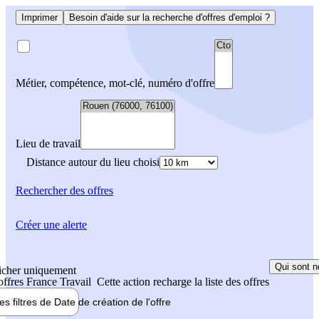
Imprimer
Besoin d'aide sur la recherche d'offres d'emploi ?
Métier, compétence, mot-clé, numéro d'offre
Lieu de travail
Distance autour du lieu choisi
Rechercher
des offres
Créer une alerte
Qui sont n
icher uniquement
 offres France Travail
Cette action recharge la liste des offres
les filtres de
Date de création
de l'offre