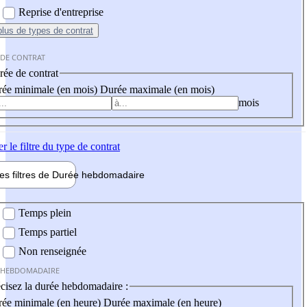
Reprise d'entreprise
plus
de types de contrat
 DE CONTRAT
ée de contrat
ée minimale (en mois)
Durée maximale (en mois)
mois
er
le filtre du type de contrat
les filtres de
Durée hebdo
madaire
 hebdomadaire
Temps plein
Temps partiel
Non renseignée
 HEBDOMADAIRE
cisez la durée hebdomadaire :
ée minimale (en heure)
Durée maximale (en heure)