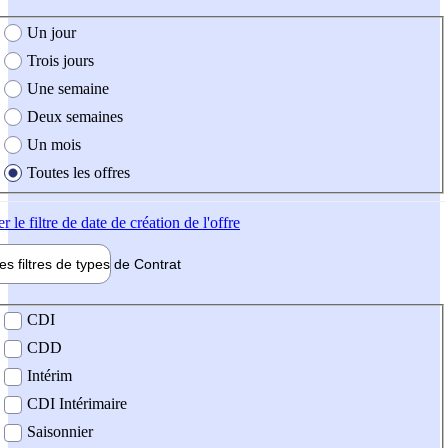
e création de l'offre
Un jour
Trois jours
Une semaine
Deux semaines
Un mois
Toutes les offres
er
le filtre de date de création de l'offre
les filtres de types de
Contrat
de contrat
CDI
CDD
Intérim
CDI Intérimaire
Saisonnier