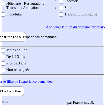
Spectacle
Hôtellerie - Restauration /
Tourisme / Animation
Sport
Immobilier
Transport / Logistique
Appliquer
le filtre du domaine professi
es filtres liés à l'
Expérience
demandée
ience demandée
Moins de 1 an
De 1 à 3 ans
Plus de 3 ans
Non renseignée
er
le filtre de l'expérience demandée
Plus De
Filtres
IFICATION
par France travail,