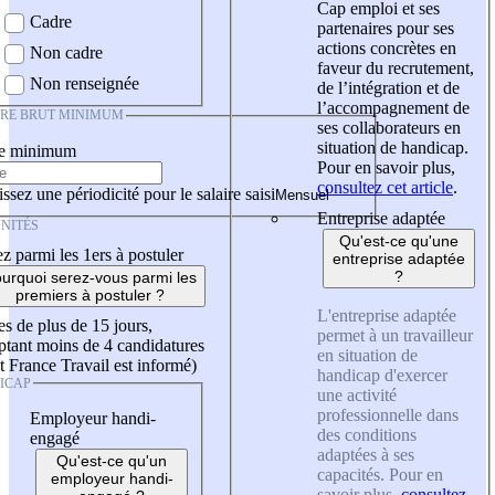
Cap emploi et ses
Cadre
partenaires pour ses
actions concrètes en
Non cadre
faveur du recrutement,
Non renseignée
de l’intégration et de
l’accompagnement de
IRE BRUT MINIMUM
ses collaborateurs en
situation de handicap.
re minimum
Pour en savoir plus,
consultez cet article
.
ssez une périodicité pour le salaire saisi
Entreprise adaptée
NITÉS
Qu'est-ce qu'une
z parmi les 1ers à postuler
entreprise adaptée
?
urquoi serez-vous parmi les
premiers à postuler ?
L'entreprise adaptée
es de plus de 15 jours,
permet à un travailleur
tant moins de 4 candidatures
en situation de
t France Travail est informé)
handicap d'exercer
ICAP
une activité
professionnelle dans
Employeur handi-
des conditions
engagé
adaptées à ses
Qu'est-ce qu'un
capacités. Pour en
employeur handi-
savoir plus,
consultez