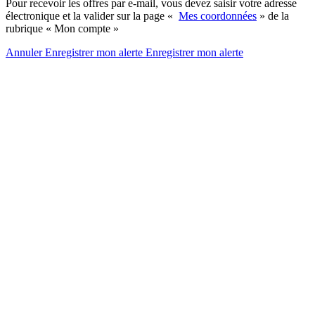
Pour recevoir les offres par e-mail, vous devez saisir votre adresse
électronique et la valider sur la page «
Mes coordonnées
» de la
rubrique « Mon compte »
Annuler
Enregistrer mon alerte
Enregistrer
mon alerte