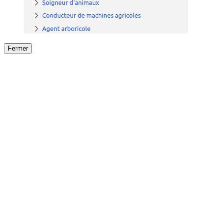
Fermer
Fermer
le détail de l'offre
/
Offre
sur
Offre précéden