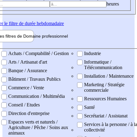
heures
er
le filtre de durée hebdomadaire
les filtres de
Domaine pro
fessionnel
ne professionel
Achats / Comptabilité / Gestion
Industrie
Arts / Artisanat d'art
Informatique /
Télécommunication
Banque / Assurance
Installation / Maintenance
Bâtiment / Travaux Publics
Marketing / Stratégie
Commerce / Vente
commerciale
Communication / Multimédia
Ressources Humaines
Conseil / Etudes
Santé
Direction d'entreprise
Secrétariat / Assistanat
Espaces verts et naturels /
Services à la personne / à l
Agriculture / Pêche / Soins aux
collectivité
animaux