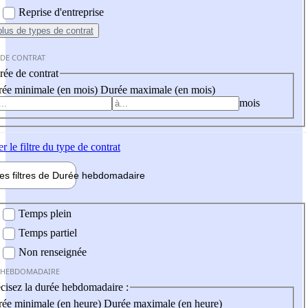
Reprise d'entreprise
plus
de types de contrat
 DE CONTRAT
ée de contrat
ée minimale (en mois)
Durée maximale (en mois)
mois
er
le filtre du type de contrat
les filtres de
Durée hebdo
madaire
 hebdomadaire
Temps plein
Temps partiel
Non renseignée
 HEBDOMADAIRE
cisez la durée hebdomadaire :
ée minimale (en heure)
Durée maximale (en heure)