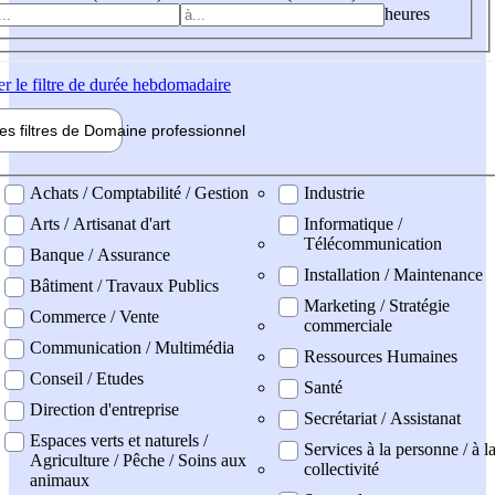
heures
er
le filtre de durée hebdomadaire
les filtres de
Domaine pro
fessionnel
ne professionel
Achats / Comptabilité / Gestion
Industrie
Arts / Artisanat d'art
Informatique /
Télécommunication
Banque / Assurance
Installation / Maintenance
Bâtiment / Travaux Publics
Marketing / Stratégie
Commerce / Vente
commerciale
Communication / Multimédia
Ressources Humaines
Conseil / Etudes
Santé
Direction d'entreprise
Secrétariat / Assistanat
Espaces verts et naturels /
Services à la personne / à l
Agriculture / Pêche / Soins aux
collectivité
animaux