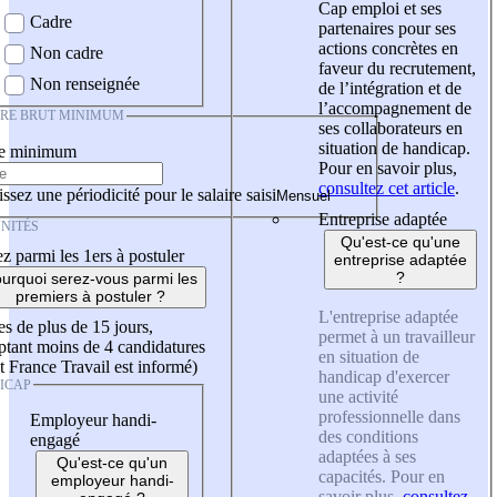
Cap emploi et ses
Cadre
partenaires pour ses
actions concrètes en
Non cadre
faveur du recrutement,
Non renseignée
de l’intégration et de
l’accompagnement de
IRE BRUT MINIMUM
ses collaborateurs en
situation de handicap.
re minimum
Pour en savoir plus,
consultez cet article
.
ssez une périodicité pour le salaire saisi
Entreprise adaptée
NITÉS
Qu'est-ce qu'une
z parmi les 1ers à postuler
entreprise adaptée
?
urquoi serez-vous parmi les
premiers à postuler ?
L'entreprise adaptée
es de plus de 15 jours,
permet à un travailleur
tant moins de 4 candidatures
en situation de
t France Travail est informé)
handicap d'exercer
ICAP
une activité
professionnelle dans
Employeur handi-
des conditions
engagé
adaptées à ses
Qu'est-ce qu'un
capacités. Pour en
employeur handi-
savoir plus,
consultez