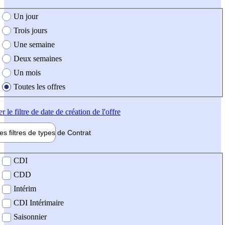
e création de l'offre
Un jour
Trois jours
Une semaine
Deux semaines
Un mois
Toutes les offres
er
le filtre de date de création de l'offre
les filtres de types de
Contrat
de contrat
CDI
CDD
Intérim
CDI Intérimaire
Saisonnier