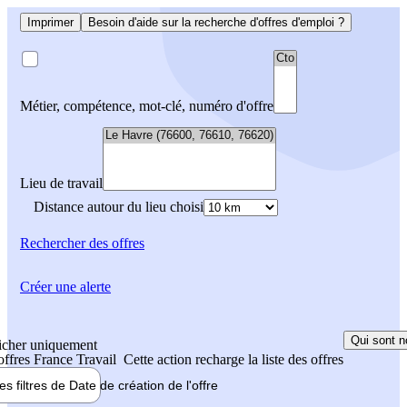
Imprimer
Besoin d'aide sur la recherche d'offres d'emploi ?
Métier, compétence, mot-clé, numéro d'offre
Lieu de travail
Distance autour du lieu choisi
Rechercher
des offres
Créer une alerte
Qui sont n
icher uniquement
 offres France Travail
Cette action recharge la liste des offres
les filtres de
Date de création
de l'offre