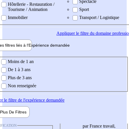
Spectacle
Hôtellerie - Restauration /
Tourisme / Animation
Sport
Immobilier
Transport / Logistique
Appliquer
le filtre du domaine professi
es filtres liés à l'
Expérience
demandée
ience demandée
Moins de 1 an
De 1 à 3 ans
Plus de 3 ans
Non renseignée
er
le filtre de l'expérience demandée
Plus De
Filtres
IFICATION
par France travail,