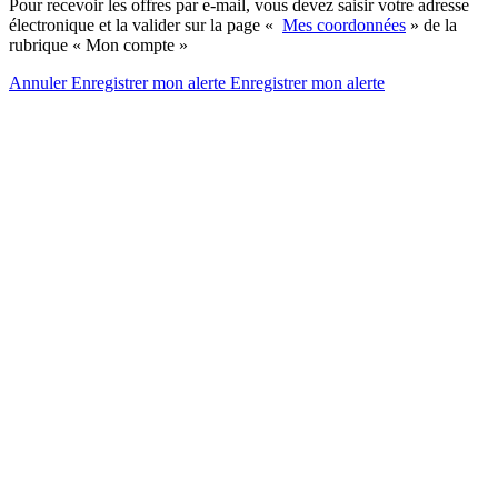
Pour recevoir les offres par e-mail, vous devez saisir votre adresse
électronique et la valider sur la page «
Mes coordonnées
» de la
rubrique « Mon compte »
Annuler
Enregistrer mon alerte
Enregistrer
mon alerte