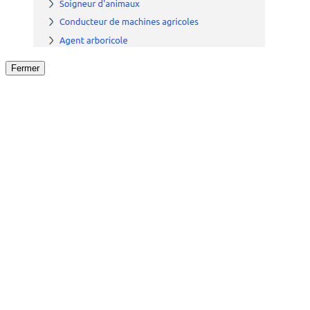
Fermer
Fermer
le détail de l'offre
/
Offre
sur
Offre précéden